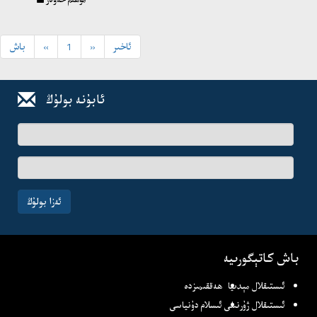
ئاخىر
»
1
«
باش
ئابۇنە بولۇڭ
ئىسىم-
فامىلىڭىز
ئېلخەت
ئادرىسىڭىز
ئەزا بولۇڭ
باش كاتېگورىيە
ئىستىقلال مېدىيا
ھەققىمىزدە
ئىستىقلال ژۇرنىلى
ئىسلام دۇنياسى