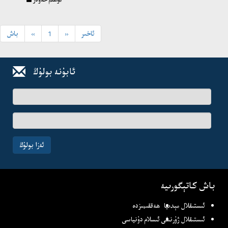
ئاخىر
»
1
«
باش
ئابۇنە بولۇڭ
ئىسىم-
فامىلىڭىز
ئېلخەت
ئادرىسىڭىز
ئەزا بولۇڭ
باش كاتېگورىيە
ئىستىقلال مېدىيا
ھەققىمىزدە
ئىستىقلال ژۇرنىلى
ئىسلام دۇنياسى