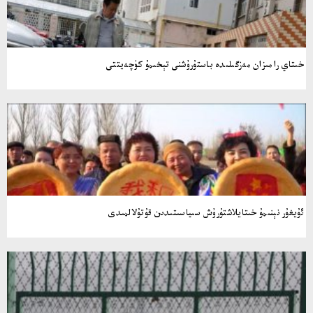
خىتاي رامىزان مەزگىلىدە باستۇرۇشنى تېخىمۇ كۈچەيتتى
ئۇيغۇر نېنىمۇ خىتايلاشتۇرۇش سىياسىتىدىن قۇتۇلالمىدى