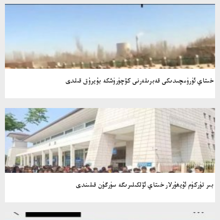
خىتاي ئۈرۈمچىدىكى قەبرىلەرنى كۆچۈرۈشكە بۇيرۇق قىلدى
بىر تۈركۈم ئۇيغۇرلار خىتاي ئۆلكىلىرىگە سۈرگۈن قىلىندى