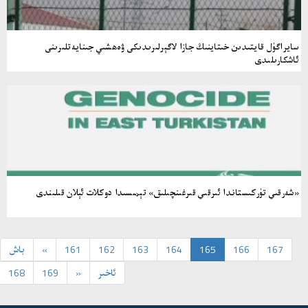
سايراگۈل قايتىدىن خىتاينىڭ جازا لاگېرلىرىدىكى ۋەھشىي جىنايەتلىرىنى
ئاشكارىلىدى
«شەرقىي تۈركىستاندا ئىرقىي قىرغىنچىلىق» تېمىسىدا دوكلات ئېلان قىلىندى
167
166
165
164
163
162
161
«
باش
ئاخىر
»
169
168