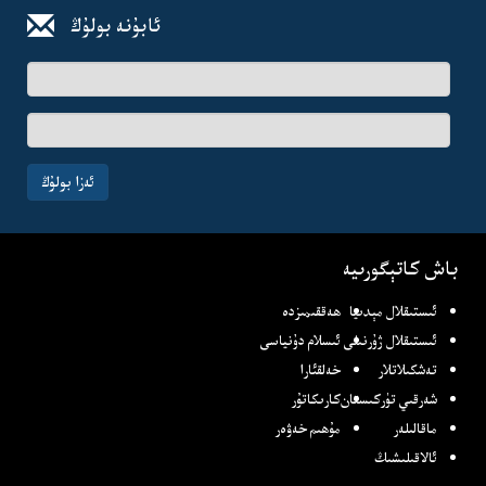
ئابۇنە بولۇڭ
ئىسىم-
فامىلىڭىز
ئېلخەت
ئادرىسىڭىز
ئەزا بولۇڭ
باش كاتېگورىيە
ئىستىقلال مېدىيا
ھەققىمىزدە
ئىستىقلال ژۇرنىلى
ئىسلام دۇنياسى
تەشكىلاتلار
خەلقئارا
شەرقىي تۈركىستان
كارىكاتۇر
ماقالىلەر
مۇھىم خەۋەر
ئالاقىلىشىڭ