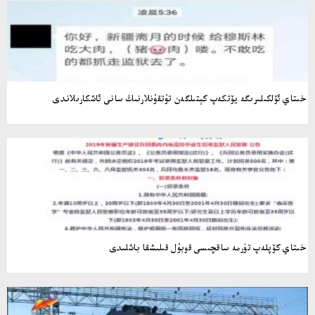
خىتاي ئۆلكىلىرىگە يۆتكەپ كېتىلگەن تۇتقۇنلارنىڭ سانى ئاشكارىلاندى
خىتاي كۆپلەپ تۈرمە ساقچىسى قوبۇل قىلىشقا باشلىدى