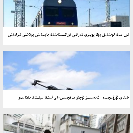
ئون مىڭ توننىلىق يۈك پويىزى شەرقىي تۈركىستاننىڭ بايلىقىنى بۇلاشنى تىزلەتتى
خىتاي ئۈرۈمچىدە «ئادەمسىز ئۇچقۇ ساقچىسى»نى ئىشقا سېلىشقا باشلىدى