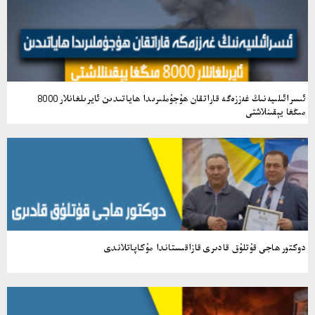
ئىسرائىلىيەنىڭ غەززەگە قاراتقان ھۇجۇملىرىدا ھاياتىدىن ئايرىلغانلار 8000
مىڭغا يېقىنلاشتى
دوكتور ھاجى قۇتلۇق قادىرى قازاقىستاندا مۇكاپاتلاندى