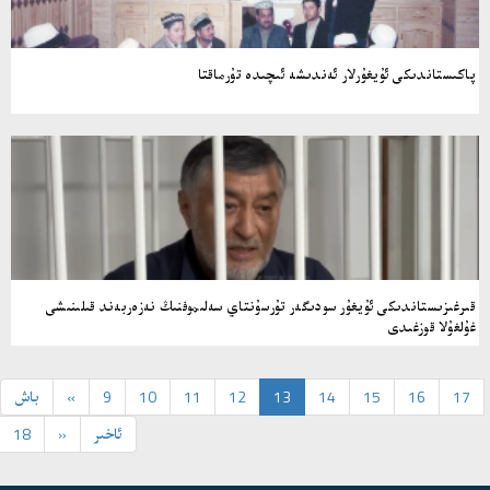
پاكىستاندىكى ئۇيغۇرلار ئەندىشە ئىچىدە تۇرماقتا
قىرغىزىستاندىكى ئۇيغۇر سودىگەر تۇرسۇنتاي سەلىموفنىڭ نەزەربەند قىلىنىشى
غۇلغۇلا قوزغىدى
17
16
15
14
13
12
11
10
9
«
باش
ئاخىر
»
18