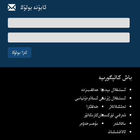
ئابۇنە بولۇڭ
ئىسىم-
فامىلىڭىز
ئېلخەت
ئادرىسىڭىز
ئەزا بولۇڭ
باش كاتېگورىيە
ئىستىقلال مېدىيا
ھەققىمىزدە
ئىستىقلال ژۇرنىلى
ئىسلام دۇنياسى
تەشكىلاتلار
خەلقئارا
شەرقىي تۈركىستان
كارىكاتۇر
ماقالىلەر
مۇھىم خەۋەر
ئالاقىلىشىڭ