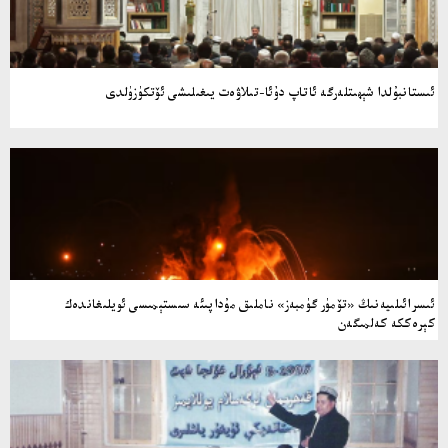
ئىستانبۇلدا شېھىتلەرگە ئاتاپ دۇئا-تىلاۋەت يىغىلىشى ئۆتكۈزۈلدى
ئىسرائىلىيەنىڭ «تۆمۈر گۈمبەز» ناملىق مۇداپىئە سىستېمىسى ئويلىغاندەك
كېرەككە كەلمىگەن