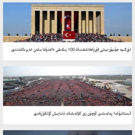
تۈركىيە جۇمھۇرىيىتى قۇرۇلغانلىقىنىڭ 100 يىللىقى داغدۇغا بىلەن تەبرىكلەندى
ئىستانبۇلدا پەلەستىن ئۈچۈن زور كۆلەملىك نامايىش ئۆتكۈزۈلدى