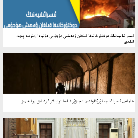
ئىسرائىلىيەنىڭ دوختۇرخانىغا قىلغان ۋەھشىي ھۇجۇمى دۇنيادا زىلزىلە پەيدا
قىلدى
ھاماس: ئىسرائىلىيە قۇرۇقلۇقتىن تاجاۋۇز قىلسا تونېللار ئارقىلىق يوقىتىمىز