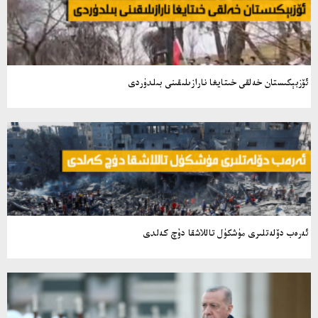
ئۆزبېكىستان خەلقى خىتايغا نارازىلىقىنى بىلدۈردى
ئەرەب دۆلەتلىرى مۈشكۈل تاللاشقا دۇچ كەلدى