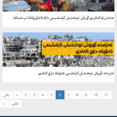
ھاماس ۋەكىللىرى ئۇرۇش توختىتىش كېلىشىمىنى داۋاملاشتۇرۇشقا تىرىشماقتا
غەززەدە ئۇرۇش توختىتىش كېلىشىمى خەۋپكە دۇچ كەلدى
11
10
9
8
7
6
5
4
3
2
«
باش
ئاخىر
»