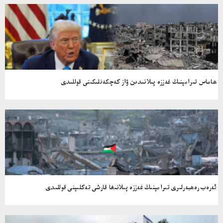
ھاماس تىرامپنىڭ غەززە پىلانىدىن ۋاز كەچكەنلىكىنى قوللىدى
ئەرەب رەھبەرلىرى تىرامپنىڭ غەززە پىلانىغا قارشى تەكلىپنى قوللىدى