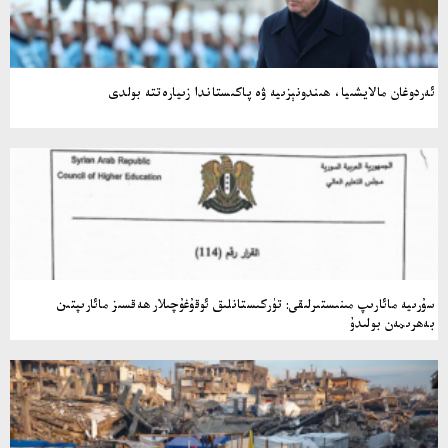
ئەردوغان مالايشىيا، ھىندونېزىيە ۋە پاكىستاندا زىيارەتتە بولدى
سۇرىيە مائارىپ مىنىستىرلىقى: تۈركىستانلىق ئوقۇغۇچىلار ھەقسىز مائارىپتىن
بەھرىمەن بولىدۇ