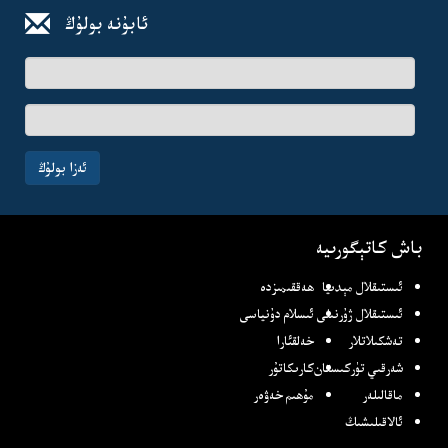
ئابۇنە بولۇڭ
ئىسىم-
فامىلىڭىز
ئېلخەت
ئادرىسىڭىز
ئەزا بولۇڭ
باش كاتېگورىيە
ئىستىقلال مېدىيا
ھەققىمىزدە
ئىستىقلال ژۇرنىلى
ئىسلام دۇنياسى
تەشكىلاتلار
خەلقئارا
شەرقىي تۈركىستان
كارىكاتۇر
ماقالىلەر
مۇھىم خەۋەر
ئالاقىلىشىڭ