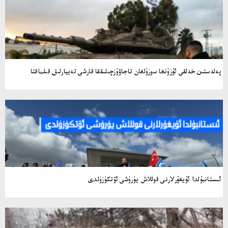
پەلەستىن خەلقى ئۇزۇنغا سوزۇلغان تاجاۋۇزچىلىققا قارشى تەييارلىق قىلماقتا
ئىستانبۇلدا ئۇيغۇرلارنى قوللاش يۈرۈشى ئۆتكۈزۈلدى