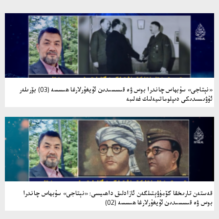
«نېتاجى» سۇبھاس چاندرا بوس ۋە قىسسىدىن ئۇيغۇرلارغا ھىسسە (03) بۆرىلەر
ئۇۋىسىدىكى دىپلوماتىيەلىك غەلىبە
قەستەن تارىخقا كۆمۈۋېتىلگەن ئازادلىق داھىيسى: «نېتاجى» سۇبھاس چاندرا
بوس ۋە قىسسىدىن ئۇيغۇرلارغا ھىسسە (02)