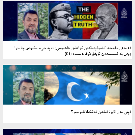
قەستەن تارىخقا كۆمۈۋېتىلگەن ئازادلىق داھىيسى: «نېتاجى» سۇبھاس چاندرا
بوس ۋە قىسسىدىن ئۇيغۇرلارغا ھىسسە (01)
قېنى مەن ئارزۇ قىلغان تەشكىلاتلىرىمىز؟