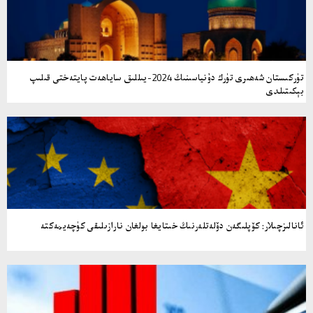
تۈركىستان شەھىرى تۈرك دۇنياسىنىڭ 2024-يىللىق ساياھەت پايتەختى قىلىپ
بېكىتىلدى
ئانالىزچىلار: كۆپلىگەن دۆلەتلەرنىڭ خىتايغا بولغان نارازىلىقى كۈچەيمەكتە