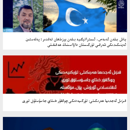
ياش بىلەن ئەمەس، ئىستراتېگىيە بىلەن يېزىلغان تەقدىر؛ پەلەستىن
ئەينىكىدىكى شەرقىي تۈركىستان داۋاسىنىڭ ھەقىقىتى
قىزىل ئەجدىھا ھەرىكىتى: تۈركىيەدىكى چوڭقۇر خىتاي جاسۇسلۇق تورى