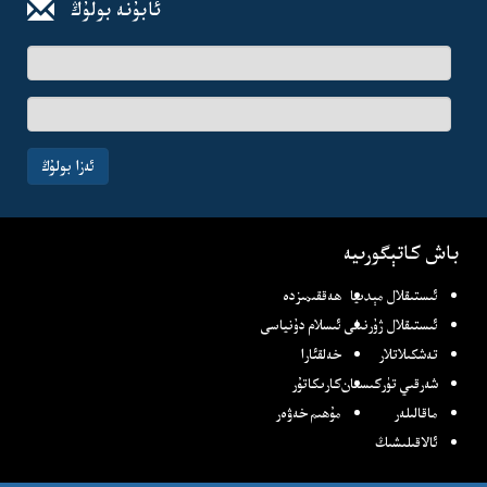
ئابۇنە بولۇڭ
ئىسىم-
فامىلىڭىز
ئېلخەت
ئادرىسىڭىز
ئەزا بولۇڭ
باش كاتېگورىيە
ئىستىقلال مېدىيا
ھەققىمىزدە
ئىستىقلال ژۇرنىلى
ئىسلام دۇنياسى
تەشكىلاتلار
خەلقئارا
شەرقىي تۈركىستان
كارىكاتۇر
ماقالىلەر
مۇھىم خەۋەر
ئالاقىلىشىڭ