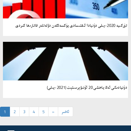
تۈركىيە 2020-يىلى دۇنيادا ئىقتىسادى يۈكسەلگەن دۆلەتلەر قاتارىغا كىردى
دۇنيادىكى ئەڭ ياخشى 20 ئۇنىۋېرسىتېت (2021-يىلى)
ئاخىر
»
5
4
3
2
1