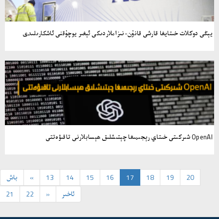
يېڭى دوكلات خىتايغا قارشى قانۇن-نىزاملاردىكى ئېغىر يوچۇقنى ئاشكارىلىدى
OpenAI شىركىتى خىتاي رېجىمىغا چېتىشلىق ھېسابلارنى تاقىۋەتتى
20
19
18
17
16
15
14
13
«
باش
ئاخىر
»
22
21