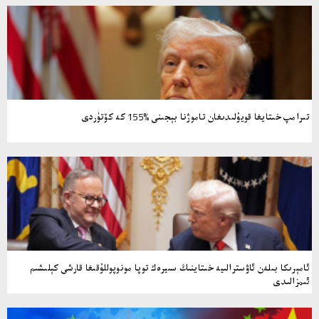
تىرامپ خىتايغا قويۇلىدىغان تاموژنا بېجىنى %155 كە كۆتۈردى
ئامېرىكا بىلەن ئاۋسترالىيە خىتاينىڭ سىيرەك توپا مونوپوللۇقىغا قارشى كېلىشىم
ئىمزالىدى