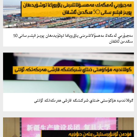
مەجبۇرىي ئەمگەك مەھسۇلاتلىرىنى ياۋروپاغا توشۇيدىغان پويىز قېتىم سانى 50
مىڭدىن ئاشقان
گوللاندىيە ھۆكۈمىتى خىتاي شىركىتىگە قارشى ھەرىكەتكە ئۆتتى