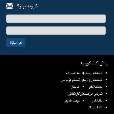
ئابۇنە بولۇڭ
ئىسىم-
فامىلىڭىز
ئېلخەت
ئادرىسىڭىز
ئەزا بولۇڭ
باش كاتېگورىيە
ئىستىقلال مېدىيا
ھەققىمىزدە
ئىستىقلال ژۇرنىلى
ئىسلام دۇنياسى
تەشكىلاتلار
خەلقئارا
شەرقىي تۈركىستان
كارىكاتۇر
ماقالىلەر
مۇھىم خەۋەر
ئالاقىلىشىڭ