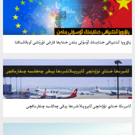
ياۋروپا ئىتتىپاقى خىتاينىڭ ئۇسۇلى بىلەن خىتايغا قارشى تۇرۇشنى ئويلاشماقتا
ئامېرىكا خىتاي نۆۋەتچى ئايروپىلانلىرىغا يېڭى چەكلىمە چىقارماقچى