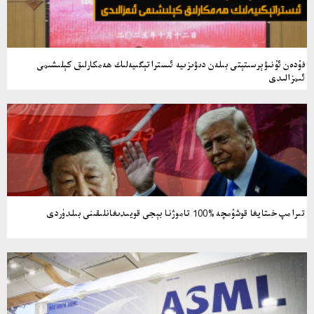
فۇدەن ئۇنىۋېرسىتېتى بىلەن دىۋىزىيە ئىستراتېگىيەلىك ھەمكارلىق كېلىشىمى
ئىمزالىدى
تىرامپ خىتايغا قوشۇمچە %100 تاموژنا بېجى قويىدىغانلىقىنى بىلدۈردى