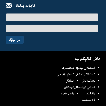
ئابۇنە بولۇڭ
ئىسىم-
فامىلىڭىز
ئېلخەت
ئادرىسىڭىز
ئەزا بولۇڭ
باش كاتېگورىيە
ئىستىقلال مېدىيا
ھەققىمىزدە
ئىستىقلال ژۇرنىلى
ئىسلام دۇنياسى
تەشكىلاتلار
خەلقئارا
شەرقىي تۈركىستان
كارىكاتۇر
ماقالىلەر
مۇھىم خەۋەر
ئالاقىلىشىڭ