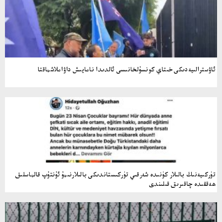
ئاۋسترالىيەدىكى خىتاي كونسۇلخانىسى ئالدىدا نامايىش داۋاملاشماقتا
تۈركىيەنىڭ بالىلار كۈنىدە شەرقىي تۈركىستاندىكى بالىلارنىمۇ ئۇنتۇپ قالماسلىق
ھەققىدە چاقىرىق قىلىندى