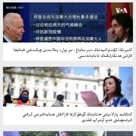
ئامېرىكا: ئاۋسترالىيەنىڭ «بىر بەلباغ، بىر يول» پىلانىدىن چېكىنىشى خىتايغا
قارشى ھەمكارلىقنىڭ نامايەندىسى
ئەنگلىيە پارلامېنتى خىتاينىڭ ئۇيغۇرلارغا قاراتقان جىنايەتلىرىنى ئىرقىي
قىرغىنچىلىق دەپ ئېتىراپ قىلدى