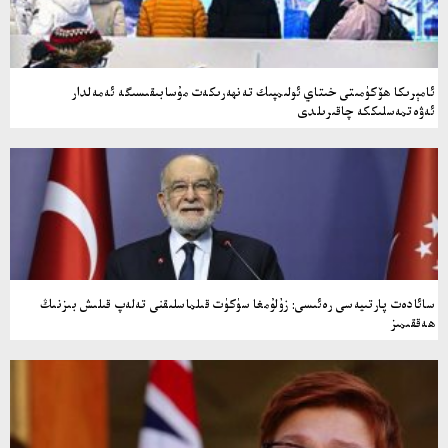
ئامېرىكا ھۆكۈمىتى خىتاي ئولىمپىك تەنھەرىكەت مۇسابىقىسىگە ئەمەلدار
ئەۋەتمەسلىككە چاقىرىلدى
سائادەت پارتىيەسى رەئىسى: زۇلۇمغا سۈكۈت قىلماسلىقنى تەلەپ قىلىش بىزنىڭ
ھەققىمىز