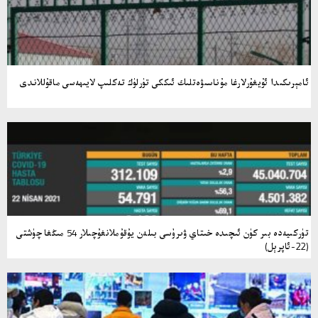
ئامېرىكىدا ئۇيغۇرلارغا مۇناسىۋەتلىك ئىككى تۈرلۈك تەكلىپ لايىھەسى ماقۇللاندى
تۈركىيەدە بىر كۈن ئىچىدە خىتاي ۋىرۇسى بىلەن يۇقۇملانغۇچىلار 54 مىڭغا چۈشتى
(22-ئاپرېل)