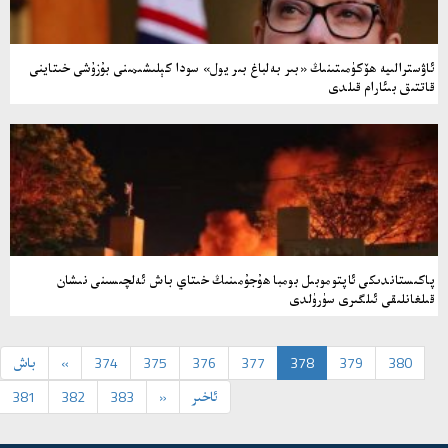
ئاۋسترالىيە ھۆكۈمىتىنىڭ «بىر بەلباغ بىر يول» سودا كېلىشىمىنى بۇزۇشى خىتاينى
قاتتىق بىئارام قىلدى
پاكىستاندىكى ئاپتوموبىل بومبا ھۇجۇمىنىڭ خىتاي باش ئەلچىسىنى نىشان
قىلغانلىقى ئىلگىرى سۈرۈلدى
380
379
378
377
376
375
374
«
باش
ئاخىر
»
383
382
381