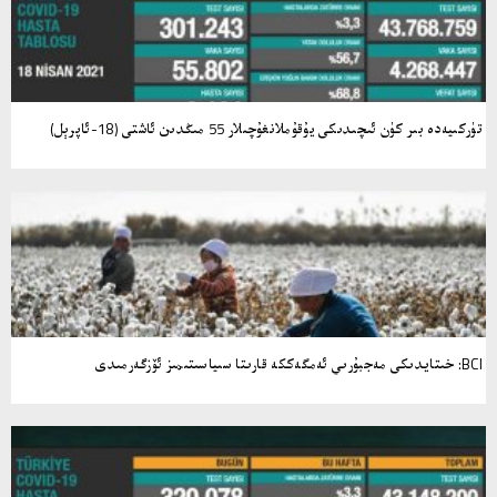
تۈركىيەدە بىر كۈن ئىچىدىكى يۇقۇملانغۇچىلار 55 مىڭدىن ئاشتى (18-ئاپرېل)
BCI: خىتايدىكى مەجبۇرىي ئەمگەككە قارىتا سىياسىتىمىز ئۆزگەرمىدى