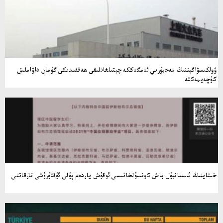
ۋولكىسۋاگېننىڭ مەجبۇرىي ئەمگەككە چېتىلغانلىقى ھەققىدىكى گۇمان داۋاملىق
كۈچەيمەكتە
خىتاينىڭ ئىستانبۇل باش كونسۇلخانىسى ئوقۇش ياردەم پۇلى ئۇقتۇرۇشى تارقاتتى