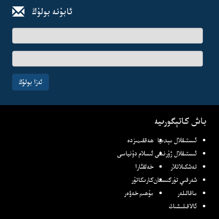
ئابۇنە بولۇڭ
ئىسىم-
فامىلىڭىز
ئېلخەت
ئادرىسىڭىز
ئەزا بولۇڭ
باش كاتېگورىيە
ئىستىقلال مېدىيا
ھەققىمىزدە
ئىستىقلال ژۇرنىلى
ئىسلام دۇنياسى
تەشكىلاتلار
خەلقئارا
شەرقىي تۈركىستان
كارىكاتۇر
ماقالىلەر
مۇھىم خەۋەر
ئالاقىلىشىڭ