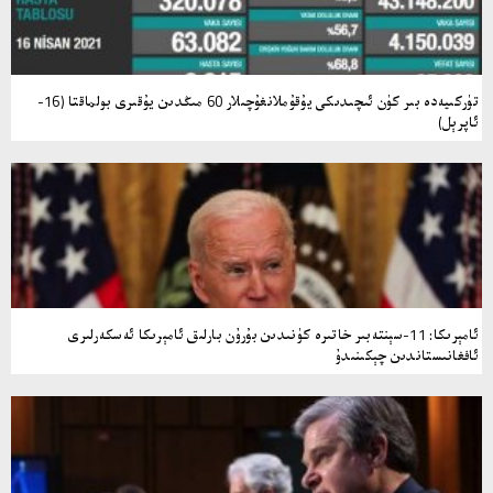
تۈركىيەدە بىر كۈن ئىچىدىكى يۇقۇملانغۇچىلار 60 مىڭدىن يۇقىرى بولماقتا (16-
ئاپرېل)
ئامېرىكا: 11-سېنتەبىر خاتىرە كۈنىدىن بۇرۇن بارلىق ئامېرىكا ئەسكەرلىرى
ئافغانىستاندىن چېكىنىدۇ