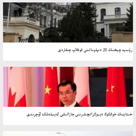
رۇسىيە چېخنىڭ 20 دىپلوماتىنى قوغلاپ چىقاردى
خىتاينىڭ خوڭكوڭ دېموكراتچىلىرىنى جازالىشى ئەيىبلەشكە ئۇچرىدى