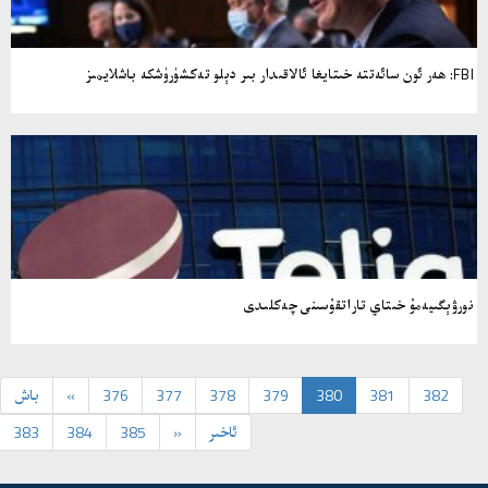
FBI: ھەر ئون سائەتتە خىتايغا ئالاقىدار بىر دېلو تەكشۈرۈشكە باشلايمىز
نورۋېگىيەمۇ خىتاي تاراتقۇسىنى چەكلىدى
382
381
380
379
378
377
376
«
باش
ئاخىر
»
385
384
383