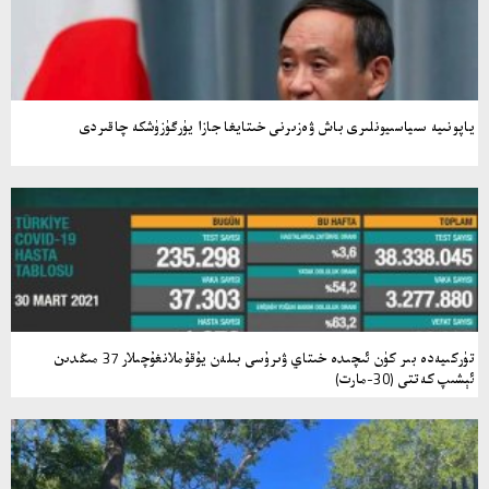
ياپونىيە سىياسىيونلىرى باش ۋەزىرنى خىتايغا جازا يۈرگۈزۈشكە چاقىردى
تۈركىيەدە بىر كۈن ئىچىدە خىتاي ۋىرۇسى بىلەن يۇقۇملانغۇچىلار 37 مىڭدىن
ئېشىپ كەتتى (30-مارت)