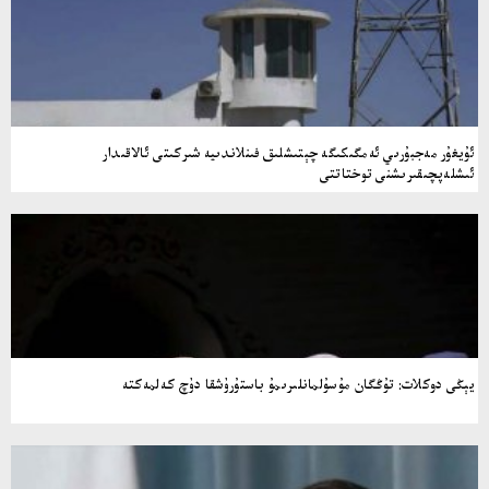
ئۇيغۇر مەجبۇرىي ئەمگىكىگە چېتىشلىق فىنلاندىيە شىركىتى ئالاقىدار
ئىشلەپچىقىرىشنى توختاتتى
يېڭى دوكلات: تۇڭگان مۇسۇلمانلىرىمۇ باستۇرۇشقا دۇچ كەلمەكتە