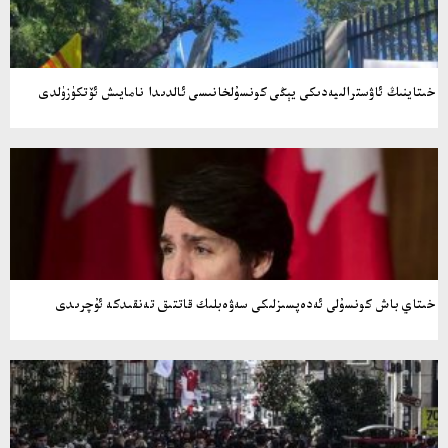
خىتاينىڭ ئاۋسترالىيەدىكى يېڭى كونسۇلخانىسى ئالدىدا نامايىش ئۆتكۈزۈلدى
خىتاي باش كونسۇلى ئەدەپسىزلىكى سەۋەبلىك قاتتىق تەنقىدكە ئۇچرىدى