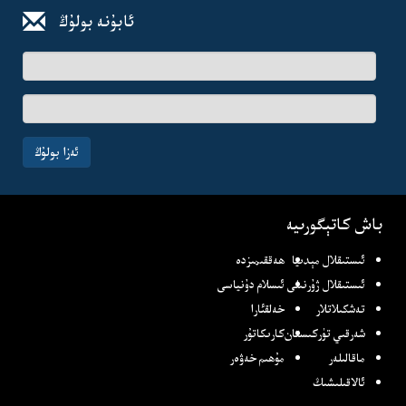
ئابۇنە بولۇڭ
ئىسىم-
فامىلىڭىز
ئېلخەت
ئادرىسىڭىز
ئەزا بولۇڭ
باش كاتېگورىيە
ئىستىقلال مېدىيا
ھەققىمىزدە
ئىستىقلال ژۇرنىلى
ئىسلام دۇنياسى
تەشكىلاتلار
خەلقئارا
شەرقىي تۈركىستان
كارىكاتۇر
ماقالىلەر
مۇھىم خەۋەر
ئالاقىلىشىڭ