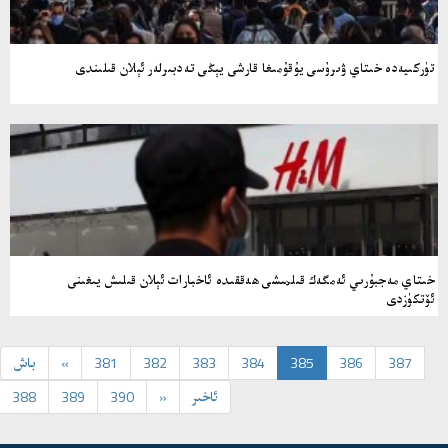
تۈركىيەدە خىتاي ۋىرۇسى يۇقۇمىغا قارشى يېڭى تەدبىرلەر ئېلان قىلىندى
خىتاي مەجبۇرىي ئەمگەك قىلمىشى ھەققىدە ئاخبارات ئېلان قىلىش يىغىنى
ئۆتكۈزدى
387
386
385
384
383
382
381
«
باش
ئاخىر
»
390
389
388