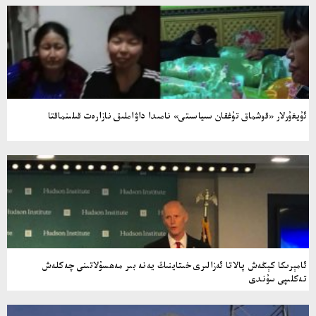
ئۇيغۇرلار «قوشماق تۇغقان سىياسىتى» نامىدا داۋاملىق نازارەت قىلىنماقتا
ئامېرىكا كېڭەش پالاتا ئەزالىرى خىتاينىڭ يەنە بىر مەھسۇلاتىنى چەكلەش
تەكلىپى سۇندى