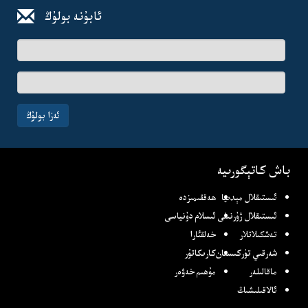
ئابۇنە بولۇڭ
ئىسىم-
فامىلىڭىز
ئېلخەت
ئادرىسىڭىز
ئەزا بولۇڭ
باش كاتېگورىيە
ئىستىقلال مېدىيا
ھەققىمىزدە
ئىستىقلال ژۇرنىلى
ئىسلام دۇنياسى
تەشكىلاتلار
خەلقئارا
شەرقىي تۈركىستان
كارىكاتۇر
ماقالىلەر
مۇھىم خەۋەر
ئالاقىلىشىڭ