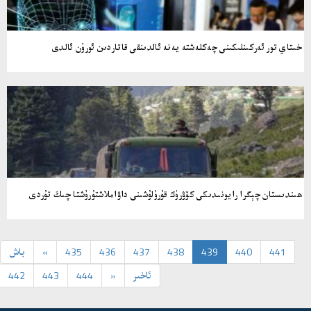
خىتاي تور ئەركىنلىكىنى چەكلەشتە يەنە ئالدىنقى قاتاردىن ئورۇن ئالدى
ھىندىستان چېگرا رايونىدىكى كۆۋرۈك قۇرۇلۇشىنى داۋاملاشتۇرۇشتا چىڭ تۇردى
441
440
439
438
437
436
435
«
باش
ئاخىر
»
444
443
442