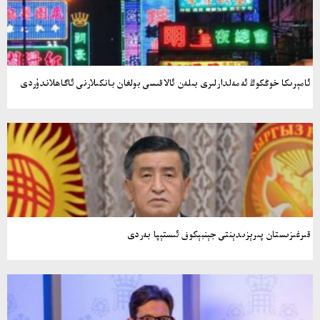
ئامېرىكا خوڭكوڭ ئەمەلدارلىرى بىلەن ئالاقىسى بولغان بانكىلارنى ئاگاھلاندۇردى
قىرغىزىستان پىرېزىدېنتى جېنبېكوف ئىستېپا بەردى