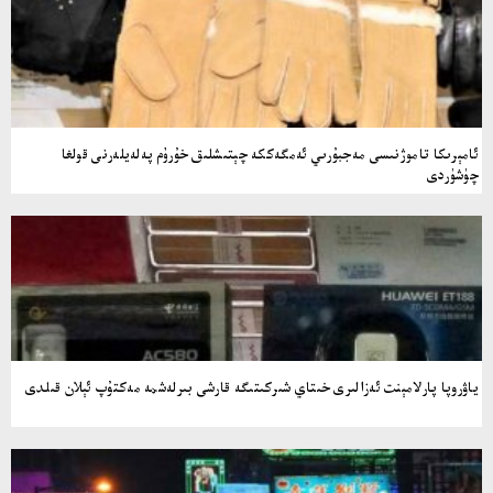
ئامېرىكا تاموژنىسى مەجبۇرىي ئەمگەككە چېتىشلىق خۇرۇم پەلەيلەرنى قولغا
چۈشۈردى
ياۋروپا پارلامېنت ئەزالىرى خىتاي شىركىتىگە قارشى بىرلەشمە مەكتۇپ ئېلان قىلدى