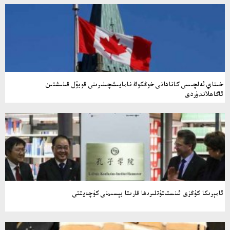
خىتاي ئەلچىسى كانادانى خوڭكوڭ نامايىشچىلىرىنى قوبۇل قىلىشتىن
ئاگاھلاندۇردى
ئامېرىكا كۇڭزى ئىنستىتۇتلىرىغا قارىتا بېسىمنى كۈچەيتتى