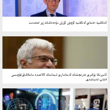
ئەنگلىيە: خىتاي ئەنگلىيە ئۈچۈن ئۇزۇن مۇددەتلىك زور تەھدىت
ئامېرىكا يۇقىرى دەرىجىلىك ئەمەلدارى تىبەتنىڭ ئالاھىدە ماسلاشتۇرغۇچىسى
قىلىپ تەيىنلىدى