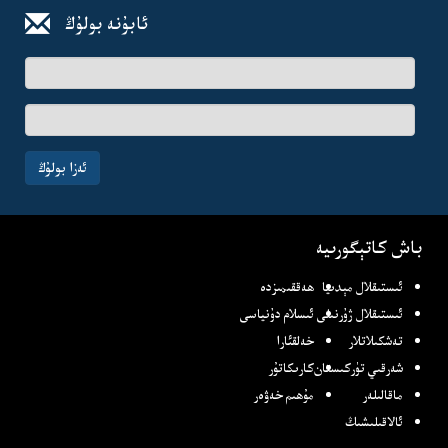
ئابۇنە بولۇڭ
ئىسىم-
فامىلىڭىز
ئېلخەت
ئادرىسىڭىز
ئەزا بولۇڭ
باش كاتېگورىيە
ئىستىقلال مېدىيا
ھەققىمىزدە
ئىستىقلال ژۇرنىلى
ئىسلام دۇنياسى
تەشكىلاتلار
خەلقئارا
شەرقىي تۈركىستان
كارىكاتۇر
ماقالىلەر
مۇھىم خەۋەر
ئالاقىلىشىڭ