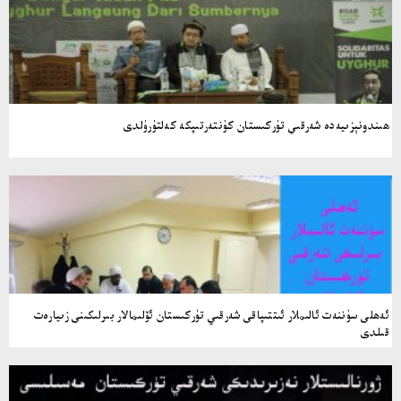
ھىندونېزىيەدە شەرقىي تۈركىستان كۈنتەرتىپكە كەلتۈرۈلدى
ئەھلى سۈننەت ئالىملار ئىتتىپاقى شەرقىي تۈركىستان ئۆلىمالار بىرلىكىنى زىيارەت
قىلدى