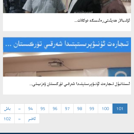
ئۆلىمالار ھەيئىتى رەئىسىگە دوكلات...
ئىستانبۇل تىجارەت ئۇنىۋېرسىتېتىدا شەرقىي تۈركىستان ۋەزىيىتى...
101
100
99
98
97
96
95
94
«
باش
ئاخىر
»
102