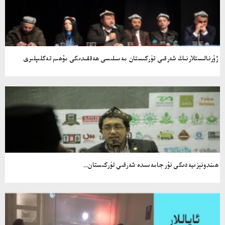
ژۇرنالىستلارنىڭ شەرقىي تۈركىستان مەسىلىسى ھەققىدىكى مۇھىم تەكلىپلىرى
ھىندونېزىيەدىكى نۇر جامەسىدە شەرقىي تۈركىستان...