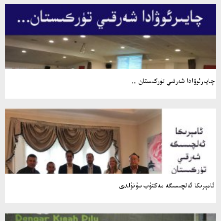
چايىرئوۋادا شەرقىي تۈركىستان ...
ئامېرىكا ئەلچىسىگە مەكتۇب سۇنۇلدى