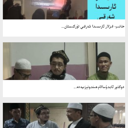
خانىم- قىزلار ئارىسىدا شەرقىي تۈركىستان...
دوكتور ئابدۇسالام ھىندونېزىيەدە...