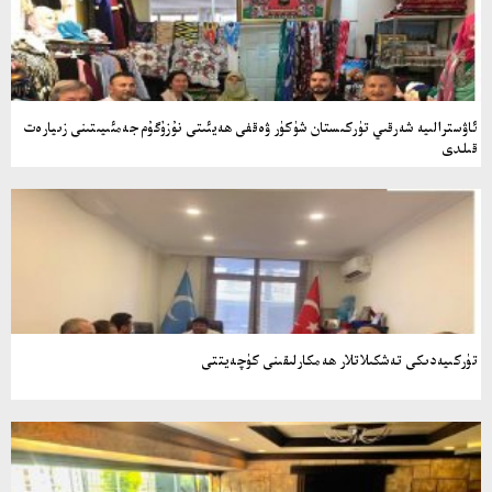
ئاۋسترالىيە شەرقىي تۈركىستان شۈكۈر ۋەقفى ھەيئىتى نۇزۇگۇم جەمئىيىتىنى زىيارەت
قىلدى
تۈركىيەدىكى تەشكىلاتلار ھەمكارلىقىنى كۈچەيتتى