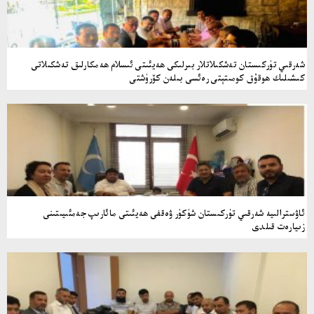
شەرقىي تۈركىستان تەشكىلاتلار بىرلىكى ھەيئىتى ئىسلام ھەمكارلىق تەشكىلاتى
كىشىلىك ھوقۇق كومىتېتى رەئسى بىلەن كۆرۈشتى
ئاۋسترالىيە شەرقىي تۈركىستان شۈكۈر ۋەقفى ھەيئىتى مائارىپ جەمئىيىتىنى
زىيارەت قىلدى