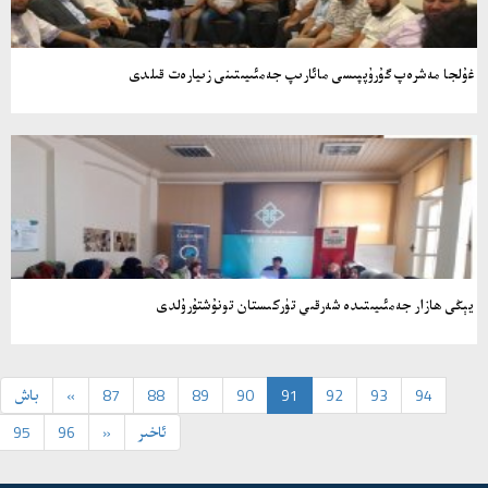
غۇلجا مەشرەپ گۇرۇپپىسى مائارىپ جەمئىيىتىنى زىيارەت قىلدى
يېڭى ھازار جەمئىيىتىدە شەرقىي تۈركىستان تونۇشتۇرۇلدى
94
93
92
91
90
89
88
87
«
باش
ئاخىر
»
96
95