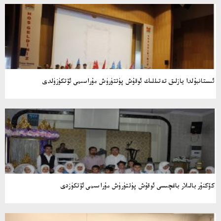
ئىستانبۇلدا يازلىق تەتىللىك ئوقۇش پۈتتۈرۈش مۇراسىمى ئۆتكۈزۈلدى
كۆكنۇر بالىلار باغچىسى ئوقۇش پۈتتۈرۈش مۇراسىمى ئۆتكۈزدى