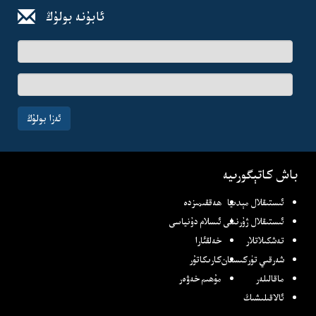
ئابۇنە بولۇڭ
ئىسىم-
فامىلىڭىز
ئېلخەت
ئادرىسىڭىز
ئەزا بولۇڭ
باش كاتېگورىيە
ئىستىقلال مېدىيا
ھەققىمىزدە
ئىستىقلال ژۇرنىلى
ئىسلام دۇنياسى
تەشكىلاتلار
خەلقئارا
شەرقىي تۈركىستان
كارىكاتۇر
ماقالىلەر
مۇھىم خەۋەر
ئالاقىلىشىڭ