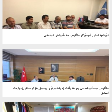
تۈركىيەدىكى ئۇيغۇرلار مائارىپ جەمئىيتىنى قوللىدى
مائارىپ جەمئىيىتىدىن بىر ھەيئەت زەيتىنبۇرنۇ رايونلۇق ھۆكۈمەتنى زىيارەت
قىلدى