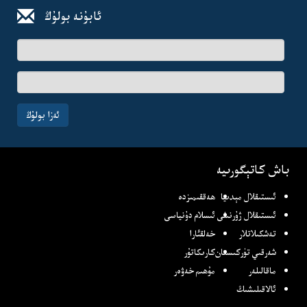
ئابۇنە بولۇڭ
ئىسىم-
فامىلىڭىز
ئېلخەت
ئادرىسىڭىز
ئەزا بولۇڭ
باش كاتېگورىيە
ئىستىقلال مېدىيا
ھەققىمىزدە
ئىستىقلال ژۇرنىلى
ئىسلام دۇنياسى
تەشكىلاتلار
خەلقئارا
شەرقىي تۈركىستان
كارىكاتۇر
ماقالىلەر
مۇھىم خەۋەر
ئالاقىلىشىڭ