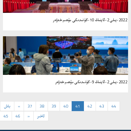
2022-يىلى 2-ئاينىڭ 10-كۈنىدىكى مۇھىم خەۋەر
2022-يىلى 2-ئاينىڭ 9-كۈنىدىكى مۇھىم خەۋەر
44
43
42
41
40
39
38
37
«
باش
ئاخىر
»
46
45