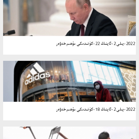
2022-يىلى 2-ئاينىڭ 22-كۈنىدىكى مۇھىم خەۋەر
2022-يىلى 2-ئاينىڭ 18-كۈنىدىكى مۇھىم خەۋەر