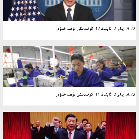
2022-يىلى 2-ئاينىڭ 12-كۈنىدىكى مۇھىم خەۋەر
2022-يىلى 2-ئاينىڭ 11-كۈنىدىكى مۇھىم خەۋەر