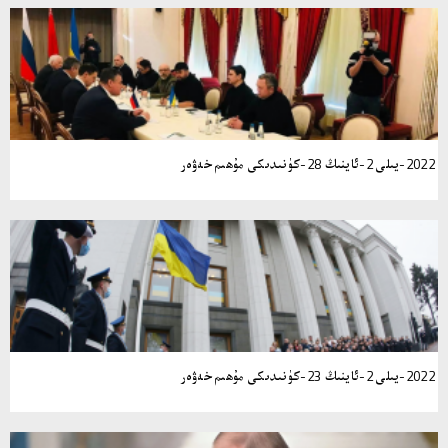
2022-يىلى 2-ئاينىڭ 28-كۈنىدىكى مۇھىم خەۋەر
2022-يىلى 2-ئاينىڭ 23-كۈنىدىكى مۇھىم خەۋەر