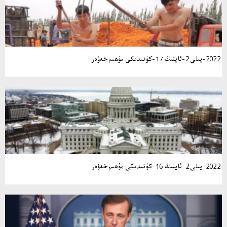
2022-يىلى 2-ئاينىڭ 17-كۈنىدىكى مۇھىم خەۋەر
2022-يىلى 2-ئاينىڭ 16-كۈنىدىكى مۇھىم خەۋەر