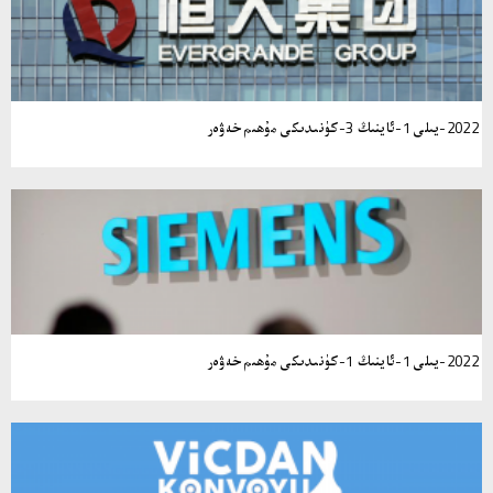
2022-يىلى 1-ئاينىڭ 3-كۈنىدىكى مۇھىم خەۋەر
2022-يىلى 1-ئاينىڭ 1-كۈنىدىكى مۇھىم خەۋەر