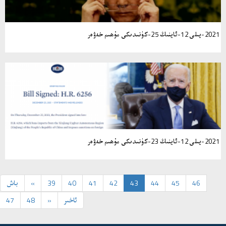
2021-يىلى 12-ئاينىڭ 25-كۈنىدىكى مۇھىم خەۋەر
2021-يىلى 12-ئاينىڭ 23-كۈنىدىكى مۇھىم خەۋەر
46
45
44
43
42
41
40
39
«
باش
ئاخىر
»
48
47