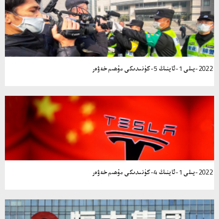
2022-يىلى 1-ئاينىڭ 5-كۈنىدىكى مۇھىم خەۋەر
2022-يىلى 1-ئاينىڭ 4-كۈنىدىكى مۇھىم خەۋەر