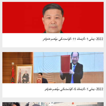
2022-يىلى 1-ئاينىڭ 11-كۈنىدىكى مۇھىم خەۋەر
2022-يىلى 1-ئاينىڭ 6-كۈنىدىكى مۇھىم خەۋەر