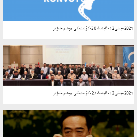
2021-يىلى 12-ئاينىڭ 30-كۈنىدىكى مۇھىم خەۋەر
2021-يىلى 12-ئاينىڭ 27-كۈنىدىكى مۇھىم خەۋەر