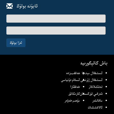
ئابۇنە بولۇڭ
ئىسىم-
فامىلىڭىز
ئېلخەت
ئادرىسىڭىز
ئەزا بولۇڭ
باش كاتېگورىيە
ئىستىقلال مېدىيا
ھەققىمىزدە
ئىستىقلال ژۇرنىلى
ئىسلام دۇنياسى
تەشكىلاتلار
خەلقئارا
شەرقىي تۈركىستان
كارىكاتۇر
ماقالىلەر
مۇھىم خەۋەر
ئالاقىلىشىڭ