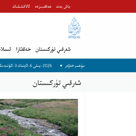
باش بەت
ھەققىمىزدە
ئالاقىلىشىڭ
شەرقىي تۈركىستان
خەلقئارا
ئىسلام
2026-يىلى 6-ئاينىڭ 3-كۈنىدىكى مۇھىم خەۋەر
2026-يىلى 6-ئاينىڭ 4-كۈنىدىكى مۇھىم خەۋەر
شەرقىي تۈركىستان