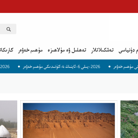
 دۇنياسى
تەشكىلاتلار
تەھلىل ۋە مۇلاھىزە
مۇھىم خەۋەر
كارىكات
2026-يىلى 6-ئاينىڭ 6-كۈنىدىكى مۇھىم خەۋەر