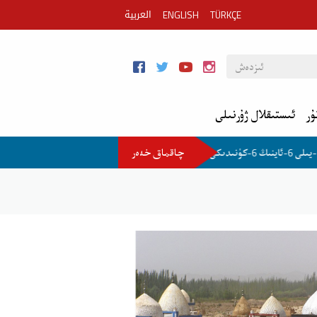
العربية
ENGLISH
TÜRKÇE
ۇر
ئىستىقلال ژۇرنىلى
چاقماق خەەر
2026-يىلى 6-ئاينىڭ 6-كۈنىدىكى مۇھىم خەۋەر
2026-يىلى 5-ئاينىڭ 27-كۈنىدىكى مۇھىم خەۋەر