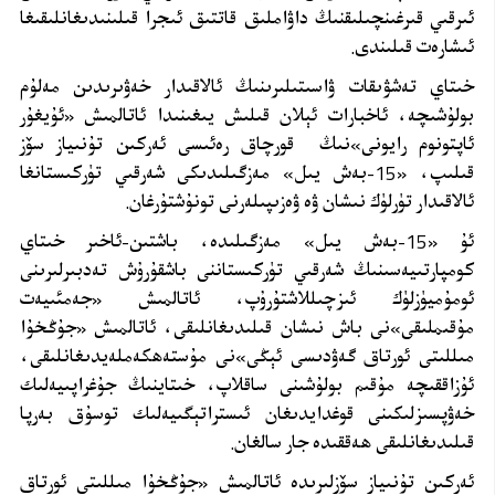
ئىرقىي قىرغىنچىلىقنىڭ داۋاملىق قاتتىق ئىجرا قىلىنىدىغانلىقىغا
ئىشارەت قىلىندى.
خىتاي تەشۋىقات ۋاسىتىلىرىنىڭ ئالاقىدار خەۋىرىدىن مەلۇم
بولۇشىچە، ئاخبارات ئېلان قىلىش يىغىنىدا ئاتالمىش «ئۇيغۇر
ئاپتونوم رايونى»نىڭ قورچاق رەئىسى ئەركىن تۇنىياز سۆز
قىلىپ، «15-بەش يىل» مەزگىلىدىكى شەرقىي تۈركىستانغا
ئالاقىدار تۈرلۈك نىشان ۋە ۋەزىپىلەرنى تونۇشتۇرغان.
ئۇ «15
-
بەش يىل» مەزگىلىدە، باشتىن-ئاخىر خىتاي
كومپارتىيەسىنىڭ شەرقىي تۈركىستاننى باشقۇرۇش تەدبىرلىرىنى
ئومۇميۈزلۈك ئىزچىللاشتۇرۇپ، ئاتالمىش «جەمئىيەت
مۇقىملىقى»نى باش نىشان قىلىدىغانلىقى، ئاتالمىش «جۇڭخۇا
مىللىتى ئورتاق گەۋدىسى ئېڭى»نى مۇستەھكەملەيدىغانلىقى،
ئۇزاققىچە مۇقىم بولۇشىنى ساقلاپ، خىتاينىڭ جۇغراپىيەلىك
خەۋپسىزلىكىنى قوغدايدىغان ئىستراتېگىيەلىك توسۇق بەرپا
قىلىدىغانلىقى ھەققىدە جار سالغان.
ئەركىن تۇنىياز سۆزلىرىدە ئاتالمىش «جۇڭخۇا مىللىتى ئورتاق