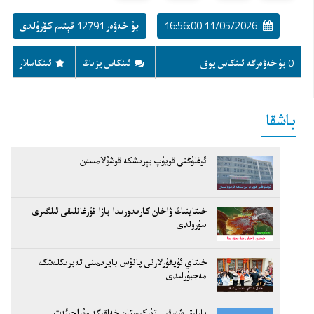
11/05/2026 16:56:00
بۇ خەۋەر 12791 قېتىم كۆرۈلدى
0 بۇ خەۋەرگە ئىنكاس يوق
ئىنكاس يزىڭ
ئىنكاسلار
باشقا
ئوغلۇڭنى قويۇپ بېرىشكە قوشۇلامسەن
خىتاينىڭ ۋاخان كارىدورىدا بازا قۇرغانلىقى ئىلگىرى
سۈرۈلدى
خىتاي ئۇيغۇرلارنى پانۇس بايرىمىنى تەبرىكلەشكە
مەجبۇرلىدى
بارلىق شەرقىي تۈركىستان خەلقىگە مۇراجىئەت