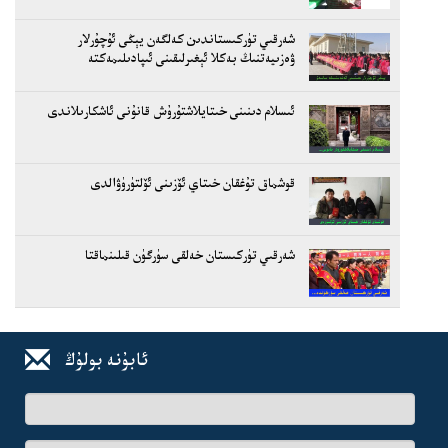
شەرقىي تۈركىستاندىن كەلگەن يېڭى ئۇچۇرلار
ۋەزىيەتنىڭ بەكلا ئېغىرلىقىنى ئىپادىلىمەكتە
ئىسلام دىنىنى خىتايلاشتۇرۇش قانۇنى ئاشكارىلاندى
قوشماق تۇغقان خىتاي ئۆزىنى ئۆلتۈرۈۋالدى
شەرقىي تۈركىستان خەلقى سۈرگۈن قىلىنماقتا
ئابۇنە بولۇڭ
ئىسىم-
فامىلىڭىز