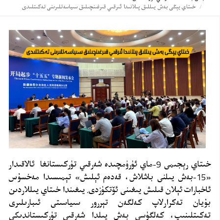
خىتاي يېڭى بەش يىللىق پىلانىدا ئىرقىي قىرغىنچىلىق سىياسەتلىرىنى تەكىتلىدى
خىتاي رېجىمى 9-ماي ئۈرۈمچىدە شەرقىي تۈركىستانغا ئالاقىدار
«15-بەش يىلنى باشلاش، قەدەم ئېلىش» تېمىسىدا مەخسۇس
ئاخبارات ئېلان قىلىش يىغىنى ئۆتكۈزدى. يىغىندا خىتاي يىللاردىن
بۇيان تەكرارلاپ كەلگەن تېررور سىياسىتى ئىبارىلىرى
تەكىتلىنىپ، كەلگۈسى بەش يىلدا شەرقىي تۈركىستاندىكى