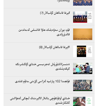
يېتەلەمدۇ؟
گېرغا قامالغان ئۆلىمالار (7)
قۇم-بوران سەۋەبلىك ھاۋا قاتنىشى ئەمەلدىن
قالدۇرۇلدى
اگېرغا قامالغان ئۆلىمالار (8)
دىنسىزلاشتۇرۇش تەجرىبىسى خىتاي ئۆلكىلىرىگە
كېڭەيتىلدى
غۇلجىدا 102 پارتىيە ئەزاسى ئۆزىنى مەلۇم قىلدى
خىتاي ئوقۇتقۇچى بالىلار لاگېرىنىڭ ئىچكى ئەھۋالىنى
ئاشكارىلىدى