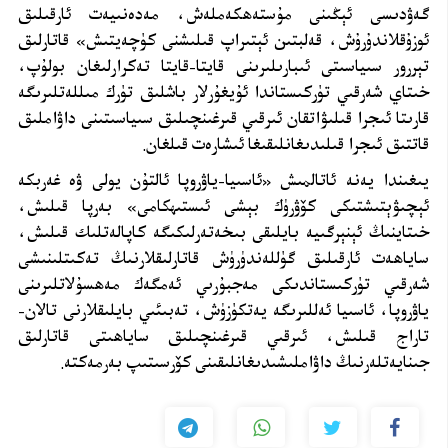
گەۋدىسى ئېڭىنى مۇستەھكەملەش، مەدەنىيەت ئارقىلىق
ئوزۇقلاندۇرۇش، قەلبتىن ئېتىراپ قىلىشنى كۈچەيتىش» قاتارلىق
تېررور سىياسىتى ئىبارىلىرىنى قايتا-قايتا تەكرارلىغان بولۇپ،
خىتاي شەرقىي تۈركىستاندا ئۇيغۇرلار باشلىق تۈرك مىللەتلىرىگە
قارىتا ئىجرا قىلىۋاتقان ئىرقىي قىرغىنچىلىق سىياسىتىنى داۋاملىق
قاتتىق ئىجرا قىلىدىغانلىقىغا ئىشارەت قىلغان.
يىغىندا يەنە ئاتالمىش «ئاسىيا-ياۋروپا ئالتۇن يولى ۋە غەربكە
ئېچىۋېتىشتىكى كۆۋرۈك بېشى ئىستىھكامى» بەرپا قىلىش،
خىتاينىڭ ئېنېرگىيە بايلىقى بىخەتەرلىكىگە كاپالەتلىك قىلىش،
ساياھەت ئارقىلىق گۈللەندۈرۈش قاتارلىقلارنىڭ تەكىتلىنىشى
شەرقىي تۈركىستاندىكى مەجبۇرىي ئەمگەك مەھسۇلاتلىرىنى
ياۋروپا، ئاسىيا ئەللىرىگە يەتكۈزۈش، تەبىئىي بايلىقلارنى تالان-
تاراج قىلىش، ئىرقىي قىرغىنچىلىق ساياھىتى قاتارلىق
جىنايەتلەرنىڭ داۋاملىشىدىغانلىقىنى كۆرسىتىپ بەرمەكتە.