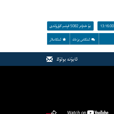
بۇ خەۋەر 5082 قېتىم كۆرۈلدى
ئىنكاس يزىڭ
ئىنكاسلار
ئابۇنە بولۇڭ