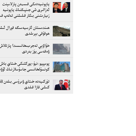
ياپونىيەدىكى قىسمەن پارلامېنت
ئەزالىرى شى جىنپىڭنىڭ ياپونىيە
زىيارىتىنى بىكار قىلىشنى تەلەپ ق
ھىندىستان ئارمىيەسىگە قورال ئىش
ھوقۇقى بېرىلدى
خۇاۋېي تەجرىبىخانىسىدا پارتلاش
ۋەقەسى يۈز بەردى
پومپېيو :نيۇ-يوركتىكى خىتاي باش
كونسۇلخانىسى جاسۇسلارنىڭ ئۇۋ
تۈركىيەدە خىتاي ۋىرۇس
كىشى قازا قىلدى