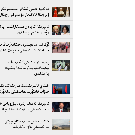
تۈركىيە دىنىي ئىشلار مىنىستىرلىكى
ۋىرۇسقا ئالاقىدار مۇھىم قارار چىقا
ئامېرىكا-تەيۋەن ھەمكارلىقىدا يەنە
مۇھىم قەدەم بېسىلدى
ئۇگاندا ساقچىلىرى خىتايلارنىڭ بى
جىنايەت شايكىسىنى بىتچىت قىلد
پۈتۈن دۇنيادىكى كۈندىلىك
يۇقۇملانغۇچىلار سانىدا رېكورت
يارىتىلدى
خىتاي ئامېرىكىنىڭ ھەرىكەتلىرىگە
جاۋاب قايتۇرىدىغانلىقىنى بىلدۈر
ئامېرىكا ئەمەلدارلىرى ياۋروپانى خ
تېخنىكىسىنى بايقۇت قىلىشقا چاقىر
خىتاي بىلەن ھىندىستان چېگرا
سۈركىلىشى داۋاملاشماقتا