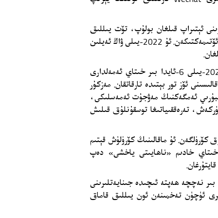
ۇر 10-ئايدىلا جىنايەتلىرىنى ئېتىراپ قىلغان بولۇپ، تۆت يىللىق
قاماق جازاسىغا ھۆكۈم قىلىنغان ۋە نۆۋەتتە جازا مۇددىتىنى ئۆتىمەكتىكەن. ئۇ 2022-يىلى ۋاڭ ئەيلىن
غان.
ئەدلىيە ھۆججەتلىرىدىن مەلۇم بولۇشىچە، ۋاڭ ئەيلىن 2021-يىلى 6-ئايدا بىر خىتاي ئەمەلدارى
لىسىنى ئۆز تور بېتىدە تارقاتقان. مەزكۇر
ەجبۇرىي ئەمگەكنىڭ مەۋجۇت ئەمەسلىكى،
سۈركەش، تەرەققىياتىغا توسقۇنلۇق قىلىش
دە 15 مىڭ قېتىمدىن ئارتۇق كۆرۈلگەن. ئۇ ماقالىنىڭ كۆرۈلۈش قېتىم
 خىتاي خادىم «ناھايىتى ياخشى» دەپ
ايتۇرغان.
بىر نەچچە ھەپتە ئىچىدە جىنايەتلىرىنى
ىرى ئۈچۈن تەخمىنەن ئون يىللىق قاماق