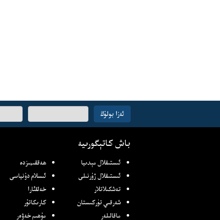
ئېلخەت
ئەزا بولۇڭ
ئادرىسىڭىز
باش كاتېگورىيە
ئىستىقلال مېدىيا
ھەققىمىزدە
ئىستىقلال ژۇرنىلى
ئىسلام دۇنياسى
تەشكىلاتلار
خەلقئارا
شەرقىي تۈركىستان
كارىكاتۇر
ماقالىلەر
مۇھىم خەۋەر