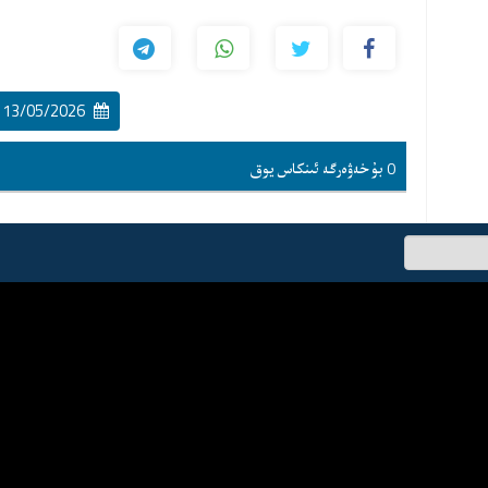
13/05/2026 13:16:00
0 بۇ خەۋەرگە ئىنكاس يوق
ئىسىم-
فامىلىڭىز