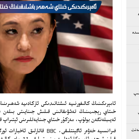
سىدە
لىپ
ئامېرىكىنىڭ كالىفورنىيە ئىشتاتىدىكى ئاركادىيە شەھىرىن
خىتاي رېجىمىنىڭ تەشۋىقاتىنى قىلىش جىنايىتى بىلەن 
ئەيىبلەنگەن بولۇپ، مەزكۇر خىتاي جىنايەتلىرىنى ئېتىراپ قى
فىرانسىيە خەۋەر ئاگېنتلىقى،
BBC
قاتارلىق ئاخبارات ئور
سەنت
قىلىنىشىچە، ئامېرىكا