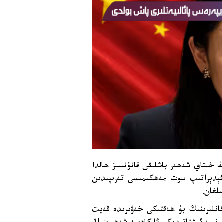
ىڭ خىتاي شەھەر باشلىقى قانۇنسىز ھالدا
فېدېراتىپ سوت مەھكىمىسى تەرىپىدىن
لغان.
گانلىرىنىڭ بۇ ھەقتىكى خەۋىرىدە قەيت
 ئەدلىيە مىنىستىرلىقى 11-ماي كالىفورنىيە ئىشتاتىدىكى ئاركادىيە شەھىرىنىڭ