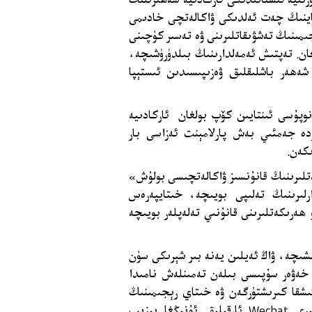
تاينىڭ چەت ئەلدىكى ۋاكالەتچى خادىمى
جىمىنىڭ تەشۋىقاتلىرىنى ۋە تەسىر كۈچىنى
لغان. تەپتىش ئەمەلدارىنىڭ بىلدۈرۈشىچە،
 شەھەر باشلىقلىق ۋەزىپىسىدىن ئىستېپا
 2022-يىلى 11-ئايدا خىتاي نوپۇسى ئىنتايىن كۆپ بولغان ئاركادىيە
ردە جەمئىي بەش پارلامېنت ئەزاسى بار
كەن.
ەتلىرىنىڭ قانۇنسىز ۋاكالەتچىسى بولۇش»
رلىرىنىڭ تەلىپى بويىچە، خىتايپەرەس
 ھەرىكەتلىرىنى قانۇنىي تەلەپلەر بويىچە
لىشىچە، ۋاڭ ئەيلىن يەنە بىر شېرىكى سۈن
ى خەۋەر سۇپىسى بىلەن تەمىنلەش نامىدا
ىشقا كىرىشتۈرگەن ۋە خىتاي رېجىمىنىڭ
لىرى
Wechat
ئارقىلىق ئۇنىڭغا يېزىپ