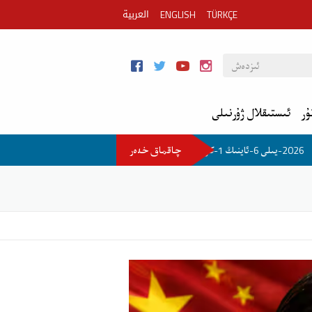
العربية
ENGLISH
TÜRKÇE
ۇر
ئىستىقلال ژۇرنىلى
چاقماق خەەر
2026-يىلى 6-ئاينىڭ 1-كۈنىدىكى مۇھىم خەۋەر