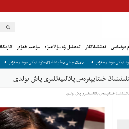
 دۇنياسى
تەشكىلاتلار
تەھلىل ۋە مۇلاھىزە
مۇھىم خەۋەر
كارىكات
2026-يىلى 5-ئاينىڭ 31-كۈنىدىكى مۇھىم خەۋەر
2026-يىلى 6-ئاينىڭ 1-كۈنىدىكى مۇھىم خەۋەر
لىقىنىڭ خىتايپەرەس پائالىيەتلىرى پاش بولدى
شلىقىنىڭ خىتايپەرەس پائالىيەتلىرى پاش بولدى