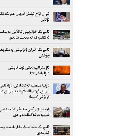
ئىران ئۆچ ئېلىش ئۈچۈن ھەرىكەتكە
ئۆتتى
ئامېرىكا خۇاۋېينى تاللاش مەسىلى
ئەنگلىيەگە تەھدىت سالدى
ئامېرىكا-ئىران ۋەزىيىتى پەسكويغا
چۈشتى
ئاۋسترالىيەدىكى ئوت ئاپىتى
داۋاملاشماقتا
دۇنيا سەھىيە تەشكىلاتى: دۆلەتلەر
بارلىق ئېھتىماللىقلارغا تەييارلىق قى
قويۇشى كېرەك
ۋۇخەن ۋىرۇسى خەلقئارادا جىددىي
ۋەزىيەت شەكىللەندۈردى
ئامېرىكا خىتاينىڭ نارازىلىقىغا پى
قىلمىدى