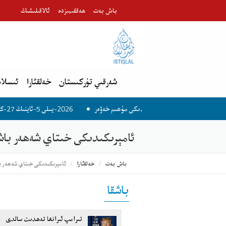
باش بەت
ھەققىمىزدە
ئالاقىلىشىڭ
شەرقىي تۈركىستان
خەلقئارا
ئىسلام
2026-يىلى 5-ئاينىڭ 27-كۈنىدىكى مۇھىم خەۋەر
ئامېرىكىدىكى خىتاي شەھەر باش
باش بەت
خەلقئارا
ئامېرىكىدىكى خىتاي شەھەر با
باشقا
تىرامپ ئىرانغا تەھدىت سالدى