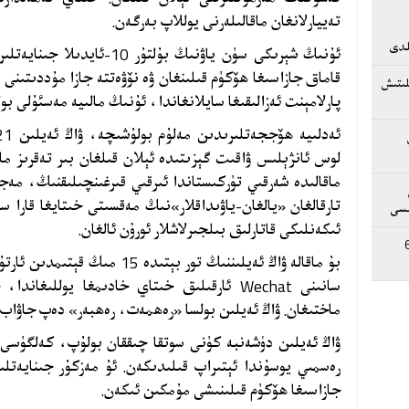
تەييارلانغان ماقالىلەرنى يوللاپ بەرگەن.
ىلدى
ئۇنىڭ شېرىكى سۈن ياۋنىڭ بۇلت
لىتىش
پارلامېنت ئەزالىقىغا سايلانغاندا، ئۇنىڭ مالىيە مەسئۇلى بول
لوس ئانژېلىس ۋاقىت گېزىتىدە ئېلان قىلغان بىر تەقرىز ماقا
ماقالىدە شەرقىي تۈركىستاندا ئىرقىي قىرغىنچىلىقنىڭ، م
تارقالغان «يالغان-ياۋىداقلار»نىڭ مەقسىتى خىتايغا قارا 
ىسى
ئىكەنلىكى قاتارلىق بىلجىرلاشلار ئورۇن ئالغان.
ى بىلەن 68
بۇ ماقالە ۋاڭ ئەيلىننىڭ تور بېتى
سانىنى
Wechat
ئارقىلىق خىتاي خادىمغا يوللىغاندا،
ماختىغان. ۋاڭ ئەيلىن بولسا «رەھمەت، رەھبەر» دەپ جاۋاب ق
ۋاڭ ئەيلىن دۈشەنبە كۈنى سوتقا چىققان بولۇپ، كەلگۈسى 
رەسمىي يوسۇندا ئېتىراپ قىلىدىكەن. ئۇ مەزكۇر جىنايەتل
جازاسىغا ھۆكۈم قىلىنىشى مۇمكىن ئىكەن.