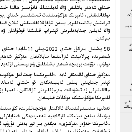
خىتاي شەھەر باشلىقى ۋاڭ ئەيلىننىڭ قانۇنسىز ھالدا خى
بولغانلىقىنى، ئامېرىكا ھۆكۈمىتىنىڭ تەستىقىسىز خىتاي رې
ردى
تارقىتىش پائالىيەتلىرى بىلەن شۇغۇللانغانلىقىنى ئېلان قى
 بىر
ۋاڭ ئەيلىن جىنايەتلىرىنى ئېتىراپ قىلىشقا قوشۇلغان ۋە
بەرگەن.
ر
58 ياشلىق مەزكۇر خىتاي
ى
شەھىرىدە پارلامېنت ئەزالىقىغا سايلانغان. مەزكۇر شەھە
بولۇپ، نۆۋەت بويىچە شەھەر باشلىقلىق ۋەزىپىسىنى ئۆتەيدى
مەزكۇر خىتاي ئالدىنقى ئايدا «ئامېرىكىدا چەت ئەل ھۆكۈم
ئېغىر جىنايىتى بىلەن ئەيىبلەنگەن. ئۇ خىتاي ئەمەلدا
ماقالىلەرنى ۋە تەشۋىقات مەزمۇنلىرىنى تارقاتقان، ئەمما بۇ
دى
ئامېرىكا ھۆكۈمىتىگە دوكلات قىلمىغان.
ىتاي
ماقتا
ئەدلىيە مىنىستىرلىقىنىڭ ئالاقىدار ھۆججەتلىرىدە كۆرسىتى
ياۋنىڭ بىلەن بىرلىكتە ئاركادىيە شەھىرىدىكى خىتايلارن
«ئامېرىكا خەۋەر مەركىزى» دېگەن بىر تور بەتنى قۇرۇپ ئ
تەشۋىقات مەزمۇنلىرىنى ئېلان قىلغان. خىتاي ئەمەلدار