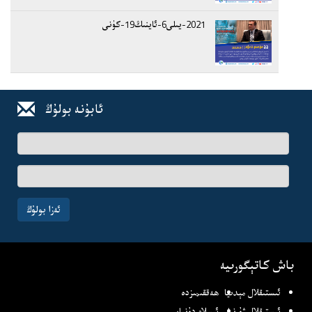
2021-يىلى6-ئاينىڭ19-كۈنى
ئابۇنە بولۇڭ
ئىسىم-
فامىلىڭىز
ئېلخەت
ئادرىسىڭىز
ئەزا بولۇڭ
باش كاتېگورىيە
ئىستىقلال مېدىيا
ھەققىمىزدە
ئىستىقلال ژۇرنىلى
ئىسلام دۇنياسى