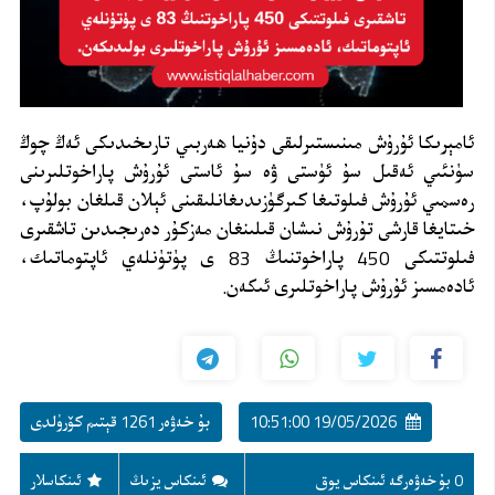
ئامېرىكا ئۇرۇش مىنىستىرلىقى دۇنيا ھەربىي تارىخىدىكى ئەڭ چوڭ
سۈنئىي ئەقىل سۇ ئۈستى ۋە سۇ ئاستى ئۇرۇش پاراخوتلىرىنى
رەسمىي ئۇرۇش فىلوتىغا كىرگۈزىدىغانلىقىنى ئېلان قىلغان بولۇپ،
خىتايغا قارشى تۇرۇش نىشان قىلىنغان مەزكۇر دەرىجىدىن تاشقىرى
فىلوتتىكى 450 پاراخوتنىڭ 83 ى پۈتۈنلەي ئاپتوماتىك،
ئادەمسىز ئۇرۇش پاراخوتلىرى ئىكەن.
19/05/2026 10:51:00
بۇ خەۋەر 1261 قېتىم كۆرۈلدى
0 بۇ خەۋەرگە ئىنكاس يوق
ئىنكاس يزىڭ
ئىنكاسلار