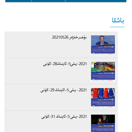
باشقا
مۇھىم خەۋەر 20210526
2021-يىلى5-ئاينىڭ28-كۈنى
2021- يىلى 5-ئاينىڭ 29-كۈنى
2021-يىلى 5-ئاينىڭ 31-كۈنى