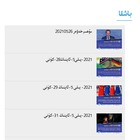
باشقا
مۇھىم خەۋەر 20210526
2021-يىلى5-ئاينىڭ28-كۈنى
2021- يىلى 5-ئاينىڭ 29-كۈنى
2021-يىلى 5-ئاينىڭ 31-كۈنى