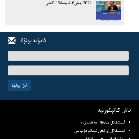
2021-يىلى6-ئاينىڭ19-كۈنى
ئابۇنە بولۇڭ
ئىسىم-
فامىلىڭىز
ئېلخەت
ئادرىسىڭىز
ئەزا بولۇڭ
باش كاتېگورىيە
ئىستىقلال مېدىيا
ھەققىمىزدە
ئىستىقلال ژۇرنىلى
ئىسلام دۇنياسى