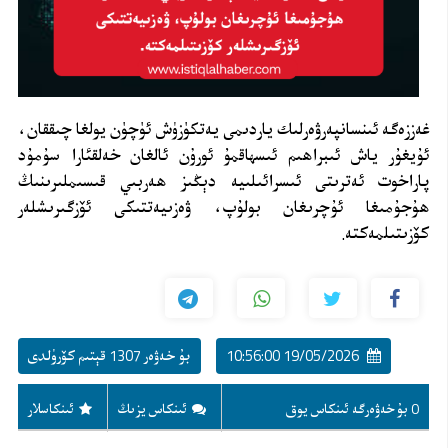
غەززەگە ئىنسانپەرۋەرلىك ياردىمى يەتكۈزۈش ئۈچۈن يولغا چىققان،
ئۇيغۇر ياش ئىبراھىم ئىسھاقمۇ ئورۇن ئالغان خەلقئارا سۇمۇد
پاراخوت ئەترىتى ئىسرائىلىيە دېڭىز ھەربىي قىسىملىرىنىڭ
ھۇجۇمىغا ئۇچرىغان بولۇپ، ۋەزىيەتتىكى ئۆزگىرىشلەر
كۆزىتىلمەكتە.
19/05/2026 10:56:00
بۇ خەۋەر 1307 قېتىم كۆرۈلدى
0 بۇ خەۋەرگە ئىنكاس يوق
ئىنكاس يزىڭ
ئىنكاسلار