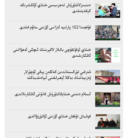
دىنسىزلاشتۇرۇش تەجرىبىسى خىتاي ئۆلكىلىرىگە
كېڭەيتىلدى
غۇلجىدا 102 پارتىيە ئەزاسى ئۆزىنى مەلۇم قىلدى
خىتاي ئوقۇتقۇچى بالىلار لاگېرىنىڭ ئىچكى ئەھۋالىنى
ئاشكارىلىدى
شەرقىي تۈركىستاندىن كەلگەن يېڭى ئۇچۇرلار
ۋەزىيەتنىڭ بەكلا ئېغىرلىقىنى ئىپادىلىمەكتە
ئىسلام دىنىنى خىتايلاشتۇرۇش قانۇنى ئاشكارىلاندى
قوشماق تۇغقان خىتاي ئۆزىنى ئۆلتۈرۈۋالدى