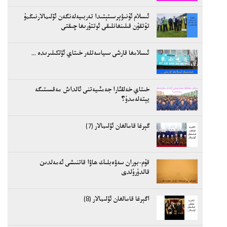
ئىسلام ئۇنىۋېرسىتېتىدا تەربىيەلەنگەن ئۆلىمالارنىڭمۇ
تۇتقۇن قىلىنغانلىقى ئوتتۇرىغا چىقتى
ئىسلامغا قارشى سىياسەتلەر خىتاي ئۆلكىلىرىدە ...
خىتاي خەلقئارا جەمئىيەتنى ئالداش مەقسىتىگە
يېتەلەمدۇ؟
گېرغا قامالغان ئۆلىمالار (7)
قۇم-بوران سەۋەبلىك ھاۋا قاتنىشى ئەمەلدىن
قالدۇرۇلدى
اگېرغا قامالغان ئۆلىمالار (8)