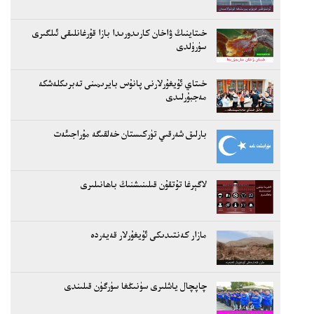
خىتاينىڭ ۋاخان كارىدورىدا بازا قۇرغانلىقى ئىلگىرى
سۈرۈلدى
خىتاي ئۇيغۇرلارنى پانۇس بايرىمىنى تەبرىكلەشكە
مەجبۇرلىدى
بارلىق شەرقىي تۈركىستان خەلقىگە مۇراجىئەت
لاگېرغا تۇتقۇن قىلىنىشنىڭ باھانىلىرى
مازار كەنتىدىكى ئۇيغۇرلار قەيەردە
چاپچال ياشلىرى سۈنىڭغا سۈرگۈن قىلىندى