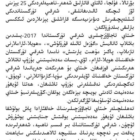
بۆرتالا، غۇلجا، ئالتاي قاتارلىق شەھەر-ناھىيەلەردىكى 25 يېزىنى
ئۆز ئىچىگە ئالىدىغانلىقى، شەرقىي تۈركسىتاندىكى
ئىشلەپچىقىرىش دىۋىزىيەسىگە قاراشلىق يېزىلاردىن ئىككىسى
بارلىقى بىلدۈرۈلگەن.
خىتاي تاجاۋۇزچىلىرى شەرقىي تۈركىستاندا 2017-يىلىدىن
باشلاپ ئاتالمىش «گۈزەل ئائىلە قۇرۇلۇشى»، «ھويلا-ئاراملارنى
تازىلاپ، پاكىز مۇھىت يارىتىش» نامىدا شەرقىي تۈركىستان
خەلقىنىڭ ھويلا-ئارام، ئۆي-بىسات مەدەنىيىتىنى بۇزۇپ تاشلاش
ھەرىكىتىنى قوزغىغان. خىتاي بۇ ھەرىكەت جەريانىدا شەرقىي
تۈركىستان خەلقىنىڭ ئۆيلىرىدىكى سۇپا-كارىۋاتلارنى، ئويۇق،
تەكچىلەردىكى نەقىشلەرنى بۇزۇپ تاشلىغان، ھەتتا ئۇيغۇر
مەدەنيەت ئادىتى بويىچە بېزەلگەن يوتقان-كۆرپىلەرنىمۇ خىتاي
مەدەنىيەت ئۇسلۇبىغا ئۆزگەرتكەن.
تەھلىلچىلەر خىتاي تاجاۋۇزچىلىرىنىڭ خەلقئارادا پاش بولۇشقا
باشلىغان ئۇيغۇر مەدەنىيىتىنى يوقىتىش جىنايىتىنى يوشۇرۇش
ئۈچۈن، شەرقىي تۈركىستاننىڭ بىر قىسىم ناھىيە، شەھەرلىرىدە
پەقەت بىر نەچچە يەرنىڭ مىللىيچە ئالاھىدىلىكىنى ساياھەت