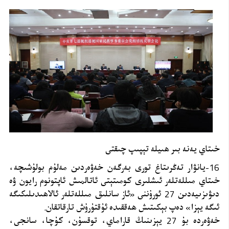
خىتاي يەنە بىر ھىيلە تېپىپ چىقتى
16-يانۋار تەڭرىتاغ تورى بەرگەن خەۋەردىن مەلۇم بولۇشىچە،
خىتاي مىللەتلەر ئىشلىرى كومىتېتى ئاتالمىش ئاپتونوم رايون ۋە
دىۋىزىيەدىن 27 ئورۇننى «ئاز سانلىق مىللەتلەر ئالاھىدىلىكىگە
ئىگە يېزا» دەپ بېكىتىش ھەققىدە ئۇقتۇرۇش تارقاتقان.
خەۋەردە بۇ 27 يېزىنىڭ قاراماي، توقسۇن، كۇچا، سانجى،