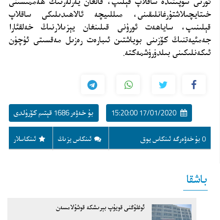
ئورنى سۈپىتىدە ساقلاپ قېلىپ، قالغان يەرلەرنىڭ ھەممىسىنى
خىتايچىلاشتۇرغانلىقىنى، مىللىيچە ئالاھىدىلىكى ساقلاپ
قېلىنىپ، ساياھەت ئورۇنى قىلىنغان يېزىلارنىڭ خەلقئارا
جەمئيەتنىڭ كۆزىنى بوياشتىن ئىبارەت رەزىل مەقسىتى ئۈچۈن
ئىكەنلىكىنى بىلدۈرۈشمەكتە.
17/01/2020 15:20:00
بۇ خەۋەر 1686 قېتىم كۆرۈلدى
0 بۇ خەۋەرگە ئىنكاس يوق
ئىنكاس يزىڭ
ئىنكاسلار
باشقا
ئوغلۇڭنى قويۇپ بېرىشكە قوشۇلامسەن