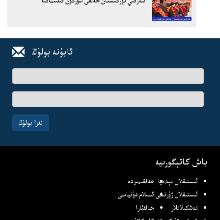
شەرقىي تۈركىستان خەلقى سۈرگۈن قىلىنماقتا
ئابۇنە بولۇڭ
ئىسىم-
فامىلىڭىز
ئېلخەت
ئادرىسىڭىز
ئەزا بولۇڭ
باش كاتېگورىيە
ئىستىقلال مېدىيا
ھەققىمىزدە
ئىستىقلال ژۇرنىلى
ئىسلام دۇنياسى
تەشكىلاتلار
خەلقئارا