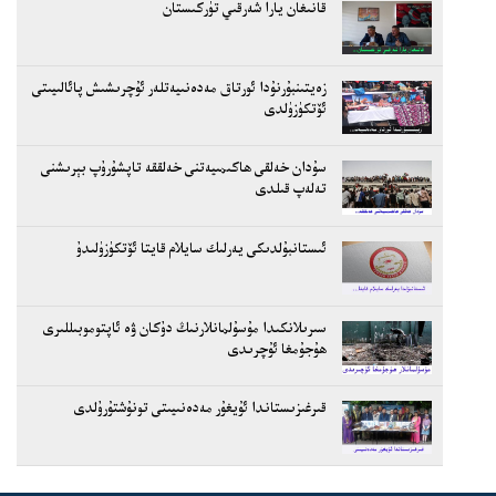
قانىغان يارا شەرقىي تۈركىستان
زەيتىنبۇرنۇدا ئورتاق مەدەنىيەتلەر ئۇچرىشىش پائالىيىتى
ئۆتكۈزۈلدى
سۇدان خەلقى ھاكىمىيەتنى خەلققە تاپشۇرۇپ بېرىشنى
تەلەپ قىلدى
ئىستانبۇلدىكى يەرلىك سايلام قايتا ئۆتكۈزۈلىدۇ
سىرىلانكىدا مۇسۇلمانلارنىڭ دۇكان ۋە ئاپتوموبىللىرى
ھۇجۇمغا ئۇچرىدى
قىرغىزىستاندا ئۇيغۇر مەدەنىيىتى تونۇشتۇرۇلدى