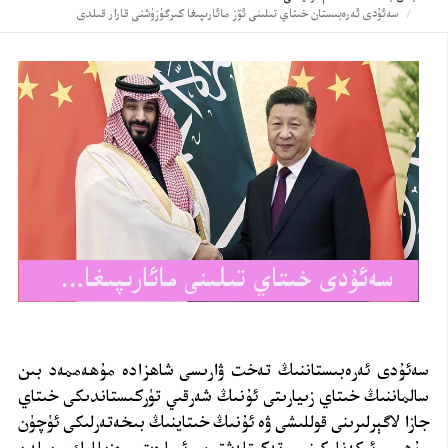
سەئۇدى ئەرەبىستان خىتاي تىلىنى ئۆز مائارىپىغا كىرگۈزۈشنى قارار قىلدى
سەئۇدى ئەرەبىستاننىڭ تەخت ۋارىسى شاھزادە مۇھەممەد بىن
سالماننىڭ خىتاي زىيارىتى ئۇنىڭ شەرقىي تۈركىستاندىكى خىتاي
جازا لاگېرلىرىنى قوللىشى ۋە ئۇنىڭ خىتاينىڭ بىخەتەرلىكى ئۈچۈن