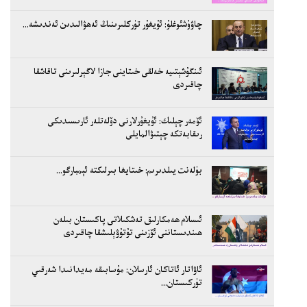
چاۋۇشئوغلۇ: ئۇيغۇر تۈركلىرىنىڭ ئەھۋالىدىن ئەندىشە...
ئىنگۇشېتىيە خەلقى خىتاينى جازا لاگېرلىرىنى تاقاشقا
چاقىردى
ئۆمەر چېلىك: ئۇيغۇرلارنى دۆلەتلەر ئارىسىدىكى
رىقابەتكە چېتىۋالمايلى
بۈلەنت يىلدىرىم: خىتايغا بىرلىكتە ئېمبارگو...
ئىسلام ھەمكارلىق تەشكىلاتى پاكىستان بىلەن
ھىندىستاننى ئۆزىنى تۇتۇۋېلىشقا چاقىردى
ئاۋاتار ئاتاكان ئارسلان: مۇسابىقە مەيدانىدا شەرقىي
تۈركىستان...