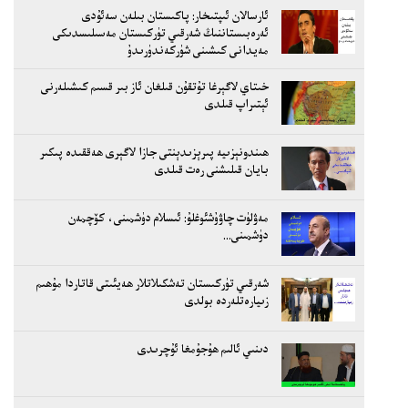
ئارسالان ئىپتىخار: پاكىستان بىلەن سەئۇدى
ئەرەبىستاننىڭ شەرقىي تۈركىستان مەسىلىسدىكى
مەيدانى كىشىنى شۈركەندۈرىدۇ
خىتاي لاگېرغا تۇتقۇن قىلغان ئاز بىر قسىم كىشىلەرنى
ئېتىراپ قىلدى
ھىندونېزىيە پىرېزىدېنتى جازا لاگېرى ھەققىدە پىكىر
بايان قىلىشنى رەت قىلدى
مەۋلۈت چاۋۇشئوغلۇ: ئىسلام دۈشمىنى، كۆچمەن
دۈشمىنى...
شەرقىي تۈركىستان تەشكىلاتلار ھەيئىتى قاتاردا مۇھىم
زىيارەتلەردە بولدى
دىنىي ئالىم ھۇجۇمغا ئۇچرىدى