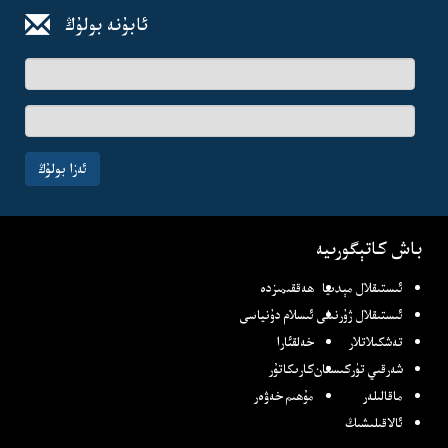
ئابۇنە بولۇڭ
ئىسىم-
فامىلىڭىز
ئېلخەت
ئادرىسىڭىز
ئەزا بولۇڭ
باش كاتېگورىيە
ئىستىقلال مېدىيا
ھەققىمىزدە
ئىستىقلال ژۇرنىلى
ئىسلام دۇنياسى
تەشكىلاتلار
خەلقئارا
شەرقىي تۈركىستان
كارىكاتۇر
ماقالىلەر
مۇھىم خەۋەر
ئالاقىلىشىڭ