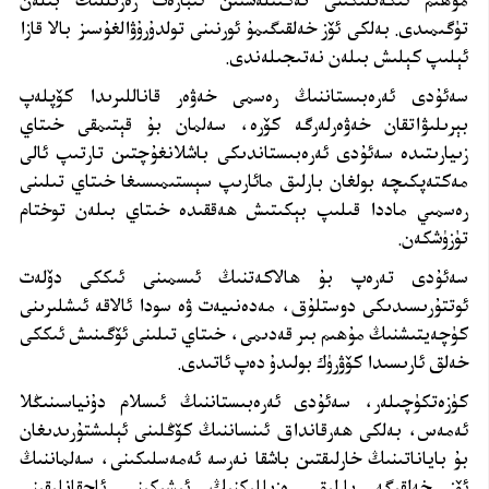
مۇھىم ئىكەنلىكىنى تەكىتلەشتىن ئىبارەت رەزىللىك بىلەن
تۈگىمىدى. بەلكى ئۆز خەلقىگىمۇ ئورنىنى تولدۇرۇۋالغۇسىز بالا قازا
ئېلىپ كېلىش بىلەن نەتىجىلەندى.
سەئۇدى ئەرەبىستاننىڭ رەسمى خەۋەر قاناللىرىدا كۆپلەپ
بېرىلىۋاتقان خەۋەرلەرگە كۆرە، سەلمان بۇ قېتىمقى خىتاي
زىيارىتىدە سەئۇدى ئەرەبىستاندىكى باشلانغۇچتىن تارتىپ ئالى
مەكتەپكىچە بولغان بارلىق مائارىپ سېستىمىسىغا خىتاي تىلىنى
رەسمىي ماددا قىلىپ بېكىتىش ھەققىدە خىتاي بىلەن توختام
تۈزۈشكەن.
سەئۇدى تەرەپ بۇ ھالاكەتنىڭ ئىسمىنى ئىككى دۆلەت
ئوتتۇرىسىدىكى دوستلۇق، مەدەنىيەت ۋە سودا ئالاقە ئىشلىرىنى
كۈچەيتىشنىڭ مۇھىم بىر قەدىمى، خىتاي تىلىنى ئۆگىنىش ئىككى
خەلق ئارىسىدا كۆۋرۈك بولىدۇ دەپ ئاتىدى.
كۈزەتكۈچىلەر، سەئۇدى ئەرەبىستاننىڭ ئىسلام دۇنياسىنىڭلا
ئەمەس، بەلكى ھەرقانداق ئىنساننىڭ كۆڭلىنى ئېلىشتۇرىدىغان
بۇ باياناتىنىڭ خارلىقتىن باشقا نەرسە ئەمەسلىكىنى، سەلماننىڭ
ئۆز خەلقىگە بارلىق رەزىللىكنىڭ ئىشىكىنى ئاچقانلىقىنى