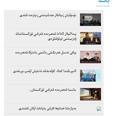
باشقا
مۇسۇلمان زىيالىلار جەمئىيىتىنى زىيارەت قىلدى
پىدائىيلار ئادانا شەھىرىدە شەرقىي تۈركىستاننىڭ
ۋەزىيىتىنى تونۇشتۇردى
يېڭى نەسىل ھەرىكىتى رەئىسى باندۇڭ شەھىرىدە
ئامېرىكىدا كەڭ- كۆلەملىك نامايش ئېلىپ بېرىلدى
مانىسا شەھىرىدە شەرقىي تۈركىستان...
بەيازىتتا خىتايغا قارشى بايانات ئېلان قىلىندى