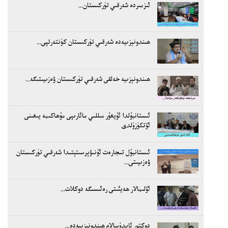
ئىزمىردە شەرقىي تۈركىستان...
ھىندونېزىيەدە شەرقىي تۈركىستان كۈنتەرتپى...
ھىندونېزىيە خەلقى شەرقىي تۈركىستان ۋەزىيىتىگە...
ئىستانبۇلدا ئۇيغۇر مىللىي مائارىپى مۇھاكىمە يىغىنى
ئۆتكۈزۈلدى
ئىستانبۇل تىجارەت ئۇنىۋېرسىتېتىدا شەرقىي تۈركىستان
ۋەزىيىتى...
ئۆلىمالار ھەيئىتى رەئىسىگە دوكلات...
دوكتور ئابدۇسالام ھىندونېزىيەدە...