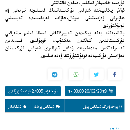
نۇربىيە خانىملار تەكلىپ بىلەن قاتناشتى.
ئۇلار پائالىيەتتە شەرقىي تۈركىستاننىڭ قىسقىچە تارىخى ۋە
ھازىرقى ۋەزىيىتىنى سوئال-جاۋاب تەرىقىسىدە تەپسىلىي
تونۇشتۇردى.
پائالىيەتتە يەنە يېڭىدىن تەييارلانغان قىسقا فىلىم «شەرقىي
تۈركىستاندىن كەلگەن مەكتۇب» قويۇلدى. فىلىمدىن
تەسىرلەنگەن مەدەنىيەت ۋەقفى ئەزالىرى شەرقىي تۈركىستان
دەۋاسىنى تۈركىيەدە تونۇشتۇرۇشقا ۋەدە قىلدى.
28/02/2019 17:03:00
بۇ خەۋەر 27835 قېتىم كۆرۈلدى
0 بۇ خەۋەرگە ئىنكاس يوق
ئىنكاس يزىڭ
ئىنكاسلار