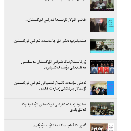
خانىم- قىزلار ئارىسىدا شەرقىي تۈركىستان...
ھىندونېزىيەدىكى نۇر جامەسىدە شەرقىي تۈركىستان...
ژۇرنالىستلارنىڭ شەرقىي تۈركىستان مەسىلىسى
ھەققىدىكى مۇھىم تەكلىپلىرى
ئەھلى سۈننەت ئالىملار ئىتتىپاقى شەرقىي تۈركىستان
ئۆلىمالار بىرلىكىنى زىيارەت قىلدى
ھىندونېزىيەدە شەرقىي تۈركىستان كۈنتەرتىپكە
كەلتۈرۈلدى
ئامېرىكا ئەلچىسىگە مەكتۇب سۇنۇلدى