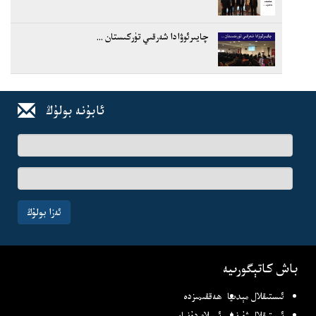
چايىرئوۋادا شەرقىي تۈركىستان ...
ئابۇنە بولۇڭ
ئىسىم-
فامىلىڭىز
ئېلخەت
ئادرىسىڭىز
ئەزا بولۇڭ
باش كاتېگورىيە
ئىستىقلال مېدىيا
ھەققىمىزدە
ئىستىقلال ژۇرنىلى
ئىسلام دۇنياسى