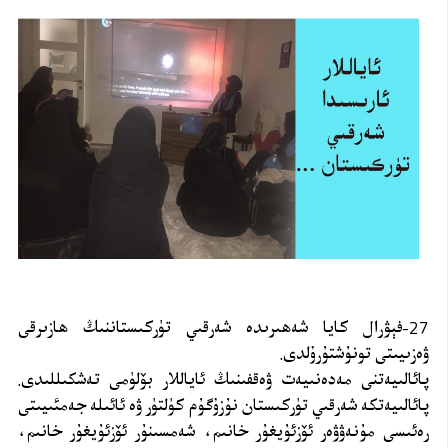
27-فېۋرال كايا شەھىرىدە شەرقىي تۈركىستاننىڭ ھازىرقى
ۋەزىيىتى تونۇشتۇرۇلدى.
پائالىيەتنى مەدەنىيەت ۋەقفىنىڭ ئاياللار بۆلۈمى تەشكىللىدى.
پائالىيەتكە شەرقىي تۈركىستان نۇزۇگۇم كۈلتۈر ۋە ئائىلە جەمئىيىتى
رەئىسى مۇنەۋۋەر ئۆزئۇيغۇر خانىم، شەمسىنۇر ئۆزئۇيغۇر خانىم،