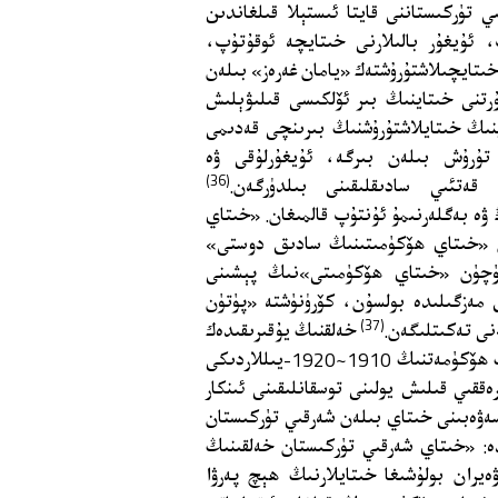
ي تۈركىستاننى قايتا ئىستېلا قىلغاندىن
 ئۇيغۇر بالىلارنى خىتايچە ئوقۇتۇپ،
خىتايچىلاشتۇرۇشتەك «يامان غەرەز» بىلەن
رتنى خىتاينىڭ بىر ئۆلكىسى قىلىۋېلىش
پنىڭ خىتايلاشتۇرۇشنىڭ بىرىنچى قەدىمى
 تۇرۇش بىلەن بىرگە، ئۇيغۇرلۇقى ۋە
(36)
قەتئىي سادىقلىقىنى بىلدۈرگەن.
ۋە بەگلەرنىمۇ ئۇنتۇپ قالمىغان. «خىتاي
ن «خىتاي ھۆكۈمىتىنىڭ سادىق دوستى»
ۈچۈن «خىتاي ھۆكۈمىتى»نىڭ پېشىنى
ق مەزگىلىدە بولسۇن، كۆرۈنۈشتە «پۈتۈن
(37)
نى تەكىتلىگەن.
خەلقنىڭ يۇقىرىقىدەك
ئاساسىي پوزىتسىيەسىنى ئىپادىلەش بىلەن بىرگە، ئۆلكىلىك ھۆكۈمەتنىڭ 1910~1920-يىللاردىكى
قىي قىلىش يولىنى توسقانلىقىنى ئىنكار
ۋەبىنى خىتاي بىلەن شەرقىي تۈركىستان
: «خىتاي شەرقىي تۈركىستان خەلقىنىڭ
يران بولۇشىغا خىتايلارنىڭ ھېچ پەرۋا