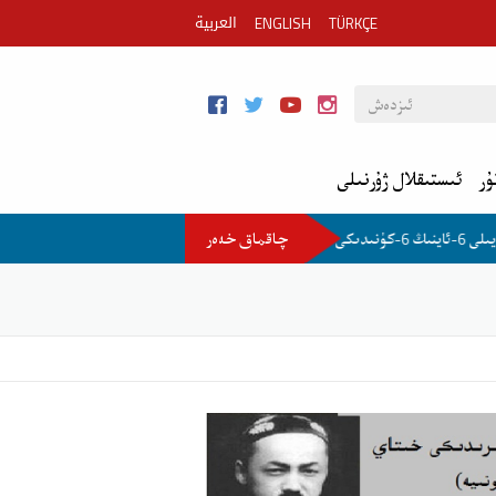
العربية
ENGLISH
TÜRKÇE
ۇر
ئىستىقلال ژۇرنىلى
چاقماق خەەر
2026-يىلى 6-ئاينىڭ 6-كۈنىدىكى مۇھىم خەۋەر