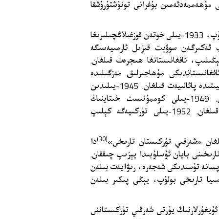
 مۇھەممەدئەمىن بۇغرانى تونۇشتۇرۇشقا
مۇھەممەدئەمىن بۇغرا ئەسلى مەدرىسىنىڭ مۇدەررىسى بولۇپ، 1933-يىلى خوتەن قوزغىلاڭچىلىرىغا
ىپ قىلىپ ئەكىرگەن سوۋېت قىزىل ئارمىيەسىگە
ڭىلىپ، ئافغانىستانغا ھىجرەت قىلغان.
غانىستاندىكى مۇھاجىرلىق مەزگىلىدە
يازغان. 1943-يىلىدىن باشلاپ مىللەتچى خىتاي جۇمھۇرىيىتىدە پائالىيەت قىلغان. 1945-يىلىدىن
باشلاپ شىنجاڭ ئۆلكىلىك ھۆكۈمەتتە ۋەزىپە ئۆتىگەن. 1949-يىلى كوممۇنىست خىتاينىڭ
ئەسكەرلىرى شىنجاڭغا كىرگەندە، كەشمىرگە ھىجرەت قىلغان. 1952-يىلى تۈركىيەگە كېلىپ
(30)
لغان «شەرقىي تۈركىستان تارىخى»
دا
ىخىنى بايان ئۇسلۇبىدا يېزىپ چىققان.
پسانە تۈسىدىكى شەجەرە، رىۋايەت بىلەن
اسىيا تارىخى بولۇپ، يېڭى پىكىر بىلەن
ۇيغۇرلارنىڭ يۇرتى شەرقىي تۈركىستاننى