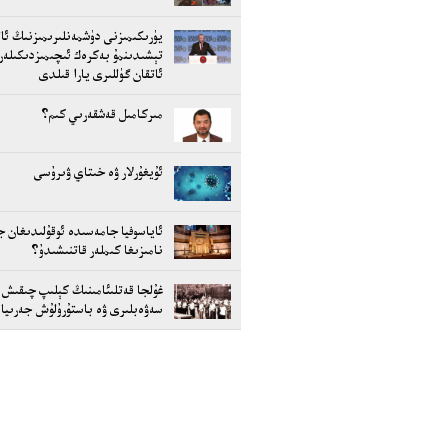
يۈرىكىمىزنى دۈشمەنلىرىمىزنىڭ ئات
تېشىدىنمۇ بەكرەك ئىچىمىزدىكىلەر
ئاتقان گۈللىرى يارا قىلدى
مىركامىل قەشقەرىي كىم؟
ئۇيغۇرلار ۋە خىتاي ۋىرۇسى
ئاياسوفيا جامەسىدە ئوقۇلىدىغان ج
نامىزىغا كىملەر قاتنىشىدۇ؟
غۇلجا قەتلىئامىنىڭ كېلىپ چىقىش
سەۋەبلىرى ۋە باستۇرۇلۇش جەرىيا