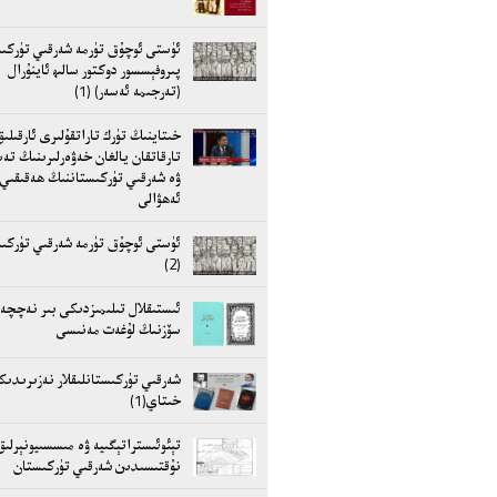
ئۈستى ئوچۇق تۈرمە شەرقىي تۈركى
پىروفېسسور دوكتور سالىھ ئاينۇرال
(تەرجىمە ئەسەر) (1)
خىتاينىڭ تۈرك تاراتقۇلىرى ئارقىلى
تارقاتقان يالغان خەۋەرلىرىنىڭ تە
ۋە شەرقىي تۈركىستاننىڭ ھەقىقىي
ئەھۋالى
ئۈستى ئوچۇق تۈرمە شەرقىي تۈركى
(2)
ئىستىقلال تىلىمىزدىكى بىر نەچچە
سۆزنىڭ لۇغەت مەنىسى
شەرقىي تۈركىستانلىقلار نەزىرىدىك
خىتاي(1)
تېئوئىستراتېگىيە ۋە مىسسىيونېرلىق
نۇقتىسىدىن شەرقىي تۈركىستان