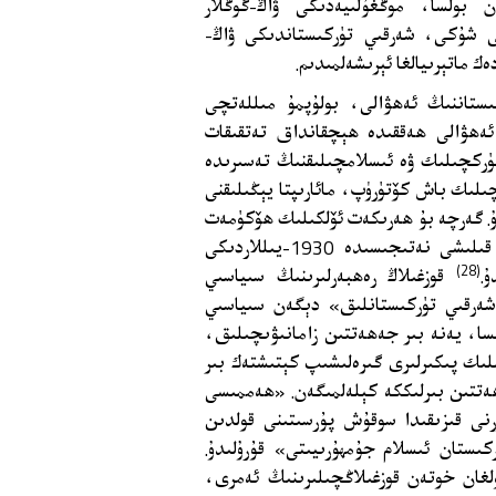
ن بولسا، موڭغۇلىيەدىكى ۋاڭ-گوڭلار
 شۇكى، شەرقىي تۈركىستاندىكى ۋاڭ-
ەك ماتېرىيالغا ئېرىشەلمىدىم.
ستاننىڭ ئەھۋالى، بولۇپمۇ مىللەتچى
 ئەھۋالى ھەققىدە ھېچقانداق تەتقىقات
ەزەر سالساق، 1920-1910-يىللاردا تۈركچىلىك ۋە ئىسلامچىلىقنىڭ تەسىرىدە
چىلىك باش كۆتۈرۈپ، مائارىپتا يېڭىلىقنى
. گەرچە بۇ ھەرىكەت ئۆلكىلىك ھۆكۈمەت
تەرىپىدىن باستۇرۇلغان بولسىمۇ، بۇ ئېقىمنىڭ تەرەققىي قىلىشى نەتىجىسىدە 1930-يىللاردىكى
(28)
.
قوزغىلاڭ رەھبەرلىرىنىڭ سىياسىي
«شەرقىي تۈركىستانلىق» دېگەن سىياسىي
لسا، يەنە بىر جەھەتتىن زامانىۋىچىلىق،
ىك پىكىرلىرى گىرەلىشىپ كېتىشتەك بىر
ەتتىن بىرلىككە كېلەلمىگەن. «ھەممىسى
ۈرنى قىزىقىدا سوقۇش پۇرسىتىنى قولدىن
كىستان ئىسلام جۇمھۇرىيىتى» قۇرۇلىدۇ.
غان خوتەن قوزغىلاڭچىلىرىنىڭ ئەمرى،