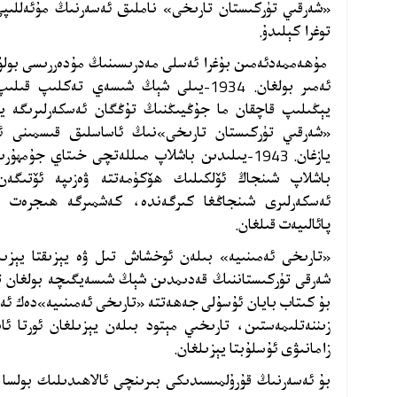
«شەرقىي تۈركىستان تارىخى» ناملىق ئەسەرنىڭ مۇئەللىپى
توغرا كېلىدۇ.
ئەمىر بولغان. 1934-يىلى شېڭ شىسەي تەكل
يېڭىلىپ قاچقان ما جۇڭيىڭنىڭ تۇڭگان ئەسكەرلىرىگە يې
«شەرقىي تۈركىستان تارىخى»نىڭ ئاساسلىق قىسمىنى ئاف
پائالىيەت قىلغان.
«تارىخى ئەمىنىيە» بىلەن ئوخشاش تىل ۋە يېزىقتا يېزى
شەرقى تۈركىستاننىڭ قەدىمدىن شېڭ شىسەيگىچە بولغان تار
بۇ كىتاب بايان ئۇسۇلى جەھەتتە «تارىخى ئەمىنىيە»دەك ئە
زىننەتلىمەستىن، تارىخىي مېتود بىلەن يېزىلغان ئورتا ئ
زامانىۋى ئۇسلۇبتا يېزىلغان.
بۇ ئەسەرنىڭ قۇرۇلمىسىدىكى بىرىنچى ئالاھىدىلىك بولسا ئ