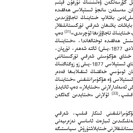
ل كۆرسەتكەن. ۋەتىنىنىڭ نۇرغۇن قېتىم
غان. مەسىلەن: مانجۇ ئىستېلاسى ھەققىدە
لغاندا، «ھىجرىيەنىڭ 124-يىلى (مىلادى 752-يىلى)دىن باشلاپ خىتاينىڭ تاجاۋۇزىدىن
لۇپ، باياشات ياشىغان شەرقىي تۈركىستانلىقلار
(31)
دەپ
ېلا قىلىنىش ھەققىدە توختالغاندا، «خىتاينىڭ
لەشكىرىي ئەمرى زو زوڭتاڭ ھىجرىيەنىڭ 1294-يىلى (مىلادى 1877-يىلى) ئالتە شەھەر، تۇرپان،
 خىتاي ھۆكۈمىتى شەرقىي تۈركىستاننى
‹شىنجاڭ› دەپ ئاتىدى. شەرقىي تۈركىستانغا 4-قېتىملىق خىتاي ئىستېلاسى 1877-يىلى زو زوڭتاڭنىڭ
ڭ بېشىدا پارتلىغان ئومۇمىي خەلقنىڭ ئىنقىلابىغا قەدەر
ىستېلاسى ۋە ھۆكۈمرانلىقىنى «خىتاينىڭ
 ئەمەلدارلارنى «خىتايلار» دەپ ئاتايدۇ.
(33)
قىلىپ،
ئۇلارنى «خىتايدىن كەلگەن
كۈمرانلىقىنى ئىنكار قىلىپ، شەرقىي
ەنلىكىدىن ئىبارەت ئاساسىي نەزەرىيەنى
ىستانلىقلارنى خىتايلاشتۇرۇش سىياسىتىگە