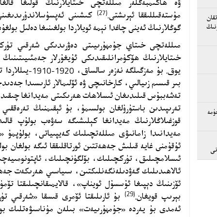
ۋە ھاكىمبەگلەر مىللەتچى خىتايلارنىڭ قولىغا قالغا
(27)
مۇستەقىللىققا ئېرىشتى.
كىشىنى ئەپسۇسلاندۇرىدىغىنى
قان
گوڭلارنىڭ ئەينى چاغدا نېمە ئويلاردا بولغىنىغا دەلىل بولغۇد
نىڭ
مىللەتچى خىتاي جۇمھۇرىيىتى دەۋرىدىكى شەرقىي تۈركى
خىتايلارنىڭ ھۆكۈمرانلىقىدىكى ئۇيغۇرلار جەمئىيىتىنىڭ
يوق. بۇ مەزگىلگە ن
بىر قىسىم زىيالىي، كارخانىچى ۋە ئۆلىمالار ئارىسىدا جەدىد
تەشەببۇس قىلىدىغان ئىسلاھات ھەرىكىتى مەيدانغا چىقىدۇ
ۈمە
قوزغىلاڭلارنىڭ مەيدانغا كېلىشىگە سەۋەب بولۇپ قالىدۇ
مەيدانىدا زامانىۋى مىللەتچىلىك كەيپىياتى، بولۇپمۇ 
ئۇقۇمنى غايە قىلىش جەھەتتىن ئورتاقلىققا ئىگە بولغان بو
نى
ئىسلامچىلىق، تۈركچىلىك، بۆلگۈنچىلىك، ئاپتونومىيەچىل
ئالاھىدىلىك گەۋدىلەنگەنلىكتىن، سىياسىي ھەرىكەت جەھ
ئۆزىنىڭ دېپىغا ئۇسسۇل ئويناپ»، قالايمىقانچىلىقتا تۆم
(29)
بېرىپ قويغان.
بۇ ئارىلىقتا ئۆمرى قىسقا «شەرقىي تۈر
ئەمدى بۇ يەردە «جۇمھۇرىيەت» بىلەن مۇناسىۋەتلىك بول