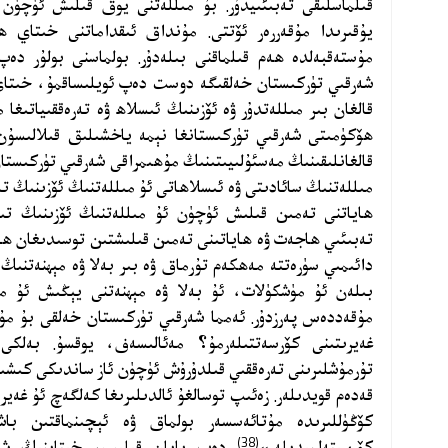
قىلماسلىقى تەبىئىيدۇر. بۇ مىللەتنى يوق قىلىش ئۈچۈن
يۇقىرىدا مۇقەررەر ئۆتتى. مۇنداق ئىقداماتنى خىتاي ھ
مۇستەقبەلدە ھەم قىلماقنى بىلەدۇر. بولماسنى بولۇر دە
شەرقىي تۈركىستان خەلقىگە دوست دەپ ئويلىساقمۇ، خىتاي م
قالغان بىر مىللەتدۇر ۋە ئۆزىنىڭ ئىسلاھ ۋە تەرەققىياتىغ
ھۆكۈمىتى شەرقىي تۈركىستانغا نېمە ياخشىلىق قىلالىسۇن؟
قالغانلىقىنىڭ مەسئۇلىيىتىنىڭ مۇھىمراقى شەرقىي تۈركىستان
مىللەتنىڭ سائادىتى ۋە ئىسلاھاتى ئۇ مىللەتنىڭ ئۆزىنىڭ تە
ھاياتنى تەمىن قىلىش ئۈچۈن ئۇ مىللەتنىڭ ئۆزىنىڭ تىرىش
تەبىئىي ھاجەت ۋە ھاياتىنى تەمىن قىلىشتىن توسىدىغان ھ
دائىمىي سۈرەتتە مەھكەم تۇرماق ۋە بىر بەلا ۋە مېھنەتنىڭ
بىلەن ئۇ مۈشكۈلات، ئۇ بەلا ۋە مېھنەتنى يېڭىش ئۇ مى
مۇقەددەس پەرزدۇر. ئەمما شەرقىي تۈركىستان خەلقى بۇ مۇق
غەيرىتىنى كۆرسەتتىلەرمۇ؟ مەئالىسەف، يوقسۇ. بەلكى 
تۇرمۇشلىرىنى تەرەققىي قىلدۇرۇش ئۈچۈن ئاز ساندىكى كىشىلەر
قەدەم قويدىلەر. زەئىپ توسالغۇ ئالدىلىرىغا كەلگەچ ئۇ غەير
كۆڭۈللىرىدە مۇتائەسسەر بولماق ۋە ئېچىنماقتىن با
(38)
كۆرسىتەلمىدىلەر»
دەپ بايان قىلىپ، خىتاينىڭ شەر