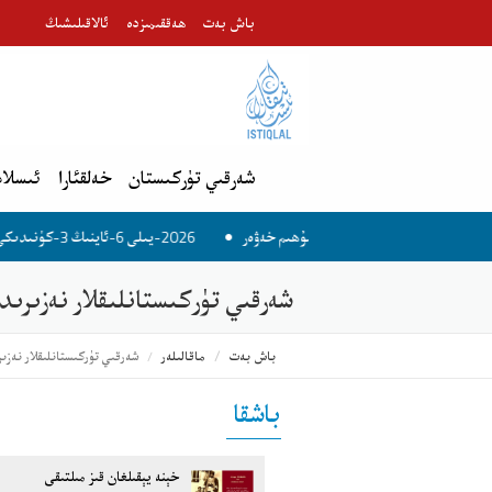
باش بەت
ھەققىمىزدە
ئالاقىلىشىڭ
شەرقىي تۈركىستان
خەلقئارا
ئىسلام
2026-يىلى 6-ئاينىڭ 3-كۈنىدىكى مۇھىم خەۋەر
شەرقىي تۈركىستانلىقلار نەزىرىدى
باش بەت
ماقالىلەر
شەرقىي تۈركىستانلىقلار نەزىر
باشقا
خېنە يېقىلغان قىز مىلتىقى