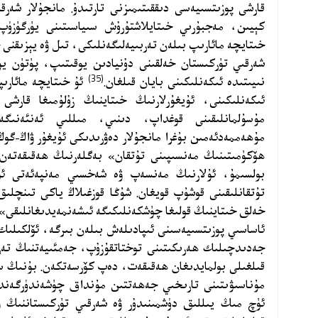
قارشى پوزىتسىيەسى دىققىتىمىزنى تارتىدۇ. مانجۇلار شەرقى
كېيىن، مەجبۇرىي خىتايلاشتۇرۇش سىياسىتىنى يۈرگۈزۈپ،
خىتايچە مائارىپ بىلەن تەربىيەلىگەنلىكى، تىل ۋە يېزىقنى 
شەرقىي تۈركىستان خەلقىنى دۇنيادىن يوقىتىپ، پۈتۈن يۇ
(35)
نىيىتىدە ئىكەنلىكىنى بايان قىلغان.
ئۇ خىتايچە مائارى
ئىكەنلىكىنى، ئۇيغۇرلارنىڭ خىتاينىڭ زۇلۇمىغا قارشى
مۇسۇلمانلىقىنى قوغداپ، دىنىي، مىللىي ئەنئەنىگە 
مۇھەممەدئەمىن بۇغرا مانجۇلار دەۋرىدىكى ئۇيغۇر ۋاڭ-گوڭ 
ھۆكۈمىتىنىڭ مەنسىپىنى تۇتقان» بەگلەرنىڭ ھەقىقەتە
بولسىمۇ، ئۇلارنىڭ مەنسەپ ۋە شەخسىي مەنپەئەتى ئ
تۇتقانلىقىنى قوشۇپ قويغان. شۇڭا قوزغىلاڭ ياكى تىنچلى
خەلق خىتاينىڭ قولىغا چۈشكەنلىكىگە ئىشەنمەيدىغانلىقى»
جەدىدچىلىك ھەرىكىتىنى توختاتقۇزۇپ، جەمئىيەتنىڭ تەرەق
قىلغىلى بولمايدىغان ھەقىقەت، دەپ كۆرسەتكەن. بۇنىڭ سە
مۇناسىۋىتىنى تارىخىي جەھەتتىن مۇنداق چۈشەندۈرگەندە
ئۈچ مىڭ يىللىق دۈشمىنىدۇر ۋە شەرقىي تۈركىستاننىڭ ۋە