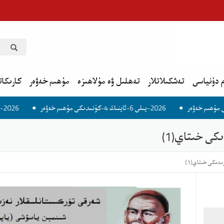
 دۇنياسى
تەشكىلاتلار
تەھلىل ۋە مۇلاھىزە
مۇھىم خەۋەر
كارىكات
2026-يىلى 6-ئاينىڭ 4-كۈنىدىكى مۇھىم خەۋەر
2026-يىلى 6-ئاينىڭ 6-كۈنىدىكى مۇھىم خەۋەر
كى خىتاي(1)
ىدىكى خىتاي(1)