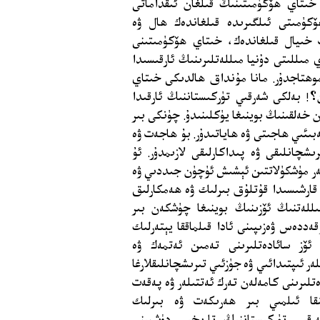
 خىتاي ھۆكۈمىتىنىڭ قىلغان ئىقداماتى
ۆكۈمىتى ئىلگىرىدە قىلغاندەك ھال ۋە
پ خىيال قىلغاندەك، خىتاي ھۆكۈمىتىنى
ىللىتى دۇنيا مىللەتلىرىنىڭ ئارقىسىدا
ا موھتاجدۇر. مانا مۇنداق ھالدىكى خىتاي
! بەلكى شەرقىي تۈركىستاننىڭ ئارقىدا
 خەلقىنىڭ بوينىغا يۈكلىنىدۇ. چۈنكى بىر
بىئىي ھاجىتى ۋە ھاياتىدۇر. بۇ ھاجەت ۋە
چانلىقى ۋە پىداكارلىقى لازىمدۇر. ئۇ
ەر مۈشكۈلاتتىن ئېشىش ئۈچۈن جىددىي ۋە
 قارشىسىدا قۇتلۇق بىرلىك ۋە ھەمكارلىق
للەتنىڭ ئۆزىنىڭ بوينىغا چۈشكەن بىر
ەددەس ۋەزىپىنى ئادا قىلماققا يېتەرلىك
ئۆز سائادەتلىرىنى تەمىن ئەتمەك ۋە
 ئىپتىدائىي ۋە جۈزئىي تىرىشچانلىقلارغا
ەتلىرىنى كامەلەن تەرك ئەتتىلەر ۋە پەقەت
شقا ئىلمىي بىر ھەرىكەت ۋە بىرلىك
قىي تۈركىستاننىڭ تارىخىي دۈشمىنى