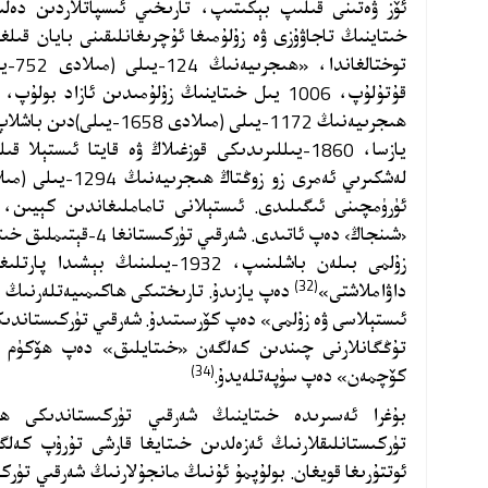
ئۆز ۋەتىنى قىلىپ بېكىتىپ، تارىخىي ئىسپاتلاردىن دەلى
خىتاينىڭ تاجاۋۇزى ۋە زۇلۇمىغا ئۇچرىغانلىقىنى بايان قىل
توختا
قۇتۇلۇپ، 1006 يىل خىتاينىڭ زۇلۇمىدىن ئازاد بو
ھىجرىيەنىڭ 1172-يىلى (مىلادى 1658-يىلى)دىن باشلاپ خىتاينىڭ تاجاۋۇزىغا ئۇچرىدى»
يازسا، 1860-يىللىرىدىكى قوزغىلاڭ ۋە قايتا ئىست
ئۈرۈمچىنى ئىگىلىدى. ئىستېلانى تاماملىغاندىن كېيىن،
زۇلمى بىلەن باشلىنىپ، 1932-يىلىنى
(32)
داۋاملاشتى»
دەپ يازىدۇ. تارىختىكى ھاكىمىيەتلەرنىڭ ئ
ئىستېلاسى ۋە زۇلمى» دەپ كۆرسىتىدۇ. شەرقىي تۈركىستاندىكى
تۇڭگانلارنى چىندىن كەلگەن «خىتايلىق» دەپ ھۆكۈم 
(34)
كۆچمەن» دەپ سۈپەتلەيدۇ.
بۇغرا ئەسىرىدە خىتاينىڭ شەرقىي تۈركىستاندىكى ھۆ
تۈركىستانلىقلارنىڭ ئەزەلدىن خىتايغا قارشى تۇرۇپ كەلگ
ئوتتۇرىغا قويغان. بولۇپمۇ ئۇنىڭ مانجۇلارنىڭ شەرقىي تۈرك