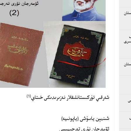
ستان
ق
سىرى
ستان
(1)
شەرقىي تۈركىستانلىقلار نەزىرىدىكى خىتاي
ى
شىنمېن ياسۇشى (ياپونىيە)
ئۆمەرجان نۇرى تەرجىمىسى