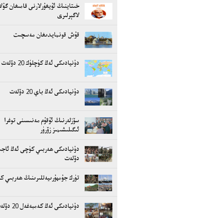
خىتاينىڭ ئۇيغۇرلارنى قامىغان گۇل
لاگېرلىرى
قۇش قونمايدىغان مەسچىت
دۇنيادىكى ئەڭ كۈچلۈك 20 دۆلەت
دۇنيادىكى ئەڭ باي 20 دۆلەت
سۆزلەرنىڭ ئۇقۇم مەنىسىنى توغرا
ئىگىلىشىمىز زۆرۈر
دۇنيادىكى ھەربىي كۈچى ئەڭ ئاجىز
دۆلەت
تۈرك جۇمھۇرىيەتلىرىنىڭ ھەربىي ك
دۇنيادىكى ئەڭ كەمبەغەل 20 دۆلەت