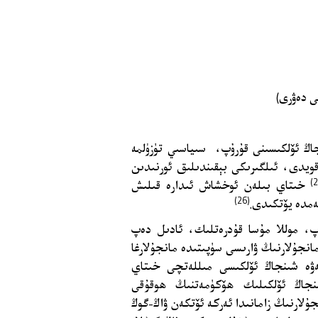
ى دەۋرى)
نجاڭ ئۆلكىسىنى قۇرۇپ، سىياسىي تۈزۈلمە
ويدى، ئىلگىرىكى بېقىندىلىق ئورنىدىن
خىتاي بىلەن ئوخشاش ئىدارە قىلىش
(26)
ەمدە يۆتكىدى.
ۇرۇلۇپ، موللا مۇسا قۇدرەتلىك، ئادىل دەپ
نجۇلارنىڭ ۋارىسى سۈپىتىدە مانجۇلارغا
 تەۋە شىنجاڭ ئۆلكىسى مىللەتچى خىتاي
نجاڭ ئۆلكىلىك ھۆكۈمەتنىڭ ھوقۇقى
جۇلارنىڭ زامانىدا ئەركە ئۆتكەن ۋاڭ-گوڭ