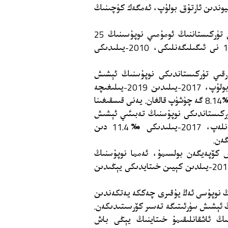
، 15 ياشتىن 58 ياشقىچە بولغانلارنىڭ 894 مىليوندىن ئارتۇق بولۇپ، ئەمگەك كۈچىنىڭ
خىتاي تاراتقۇلىرىنىڭ بۇ ھەقتىكى خەۋىرىدە يەنە شەرقىي تۈركىستاننىڭ ئومۇمىي نوپۇسىنىڭ 25
مىليون 852 مىڭ ئىكەنلىكى، خىتاي نوپۇسىنىڭ %1.83 نى ئىگىلىگەنلىكى، 2010-يىلىدىكى
رقىي تۈركىستاندىكى نوپۇسنىڭ ئېشىش
نىسبىتى 2017-يىلدىن بۇيان زور دەرىجىدە تۆۋەنلىگەن بولۇپ، 2017-يىلىدىن 2019-يىلىغىچە
شەرقىي تۈركىستاندىكى تۇغۇلۇش نىسبىتى ‰15.88 دىن ‰8.14 گە چۈشۈپ قالغان. يەنى قىسقىغىنا
ن. شەرقىي تۈركىستاندىكى نوپۇسنىڭ تەبىئىي ئېشىش
سۈرئىتىمۇ ئوخشاش مەزگىلدىكىدىن شىددەت بىلەن تۆۋەنلەپ، 2017-يىلىدىكى ‰11.4 دىن
دا، خىتايدا 72 مىليون نوپۇس كۆپەيگەن بولسىمۇ، ئەمما نوپۇسنىڭ
ئېشىش نىسبىتىدە تۆۋەنلەش ئەھۋالى كۆرۈلگەن. بولۇپمۇ 2017-يىلدىن كېيىن خىتايدىكى يېڭىدىن
رلىشىچە، 2025-يىلى خىتاينىڭ نوپۇسى ئەڭ يۇقىرى چەككە يەتكەندىن
 ئېشىش سۈرئىتىگە تەسىر كۆرسىتىدىكەن.
ىڭ ئاشقانلىقىمۇ خىتاينىڭ يېڭى باش