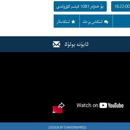
بۇ خەۋەر 1081 قېتىم كۆرۈلدى
ئىنكاس يزىڭ
ئىنكاسلار
ئابۇنە بولۇڭ
DESIGN BY TURKISTANPRESS