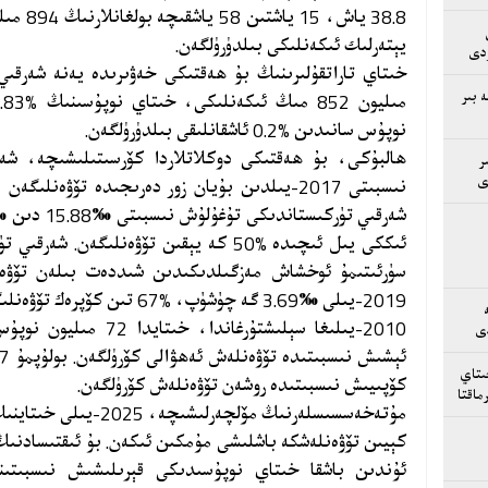
38.8 ياش
يېتەرلىك ئىكەنلىكى بىلدۈرۈلگەن.
ردى
 بىر
نوپۇس سانىدىن %0.2 ئاشقانلىقى بىلدۈرۈلگەن.
ھالبۇكى، بۇ ھەقتىكى دوكلاتلاردا كۆرسىتىلىشىچە، شە
ر
ى
ئىككى يىل ئىچىدە %50 كە يېقىن تۆۋەنلىگە
2019-يىلى ‰3.69 گە چۈشۈپ، %67 تىن كۆپرەك تۆۋەنلىگەن.
2010-يىلىغا سېلىشتۇرغان
دى
ىتاي
كۆپىيىش نىسبىتىدە روشەن تۆۋەنلەش كۆرۈلگەن.
ماقتا
مۇتەخەسسىسلەرنىڭ مۆلچە
كېيىن تۆۋەنلەشكە باشلىشى مۇمكىن ئىكەن. بۇ ئىقتىسادنىڭ
ئۇندىن باشقا خىتاي نوپۇسىدىكى قېرىلىشىش نىسبىتىن