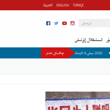
العربية
ENGLISH
TÜRKÇE
ۇر
ئىستىقلال ژۇرنىلى
چاقماق خەەر
م خەۋەر
2026-يىلى 6-ئاينىڭ 1-كۈنىدىكى مۇھىم خەۋەر