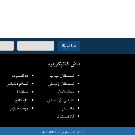
ئېلخەت
ئەزا بولۇڭ
ئادرىسىڭىز
باش كاتېگورىيە
ئىستىقلال مېدىيا
ھەققىمىزدە
ئىستىقلال ژۇرنىلى
ئىسلام دۇنياسى
تەشكىلاتلار
خەلقئارا
شەرقىي تۈركىستان
كارىكاتۇر
ماقالىلەر
مۇھىم خەۋەر
ئالاقىلىشىڭ
بارلىق نەشر ھوقۇقى ئىستىقلالغا تەۋە