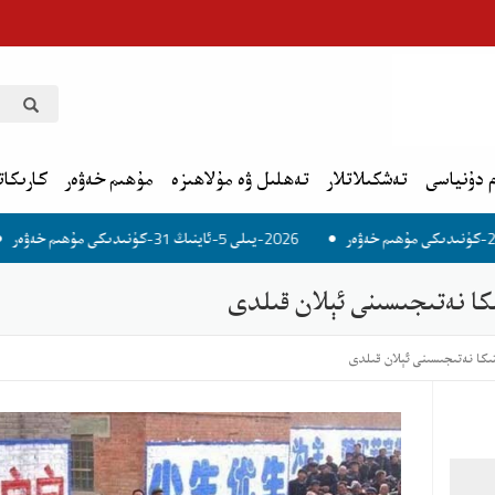
 دۇنياسى
تەشكىلاتلار
تەھلىل ۋە مۇلاھىزە
مۇھىم خەۋەر
كارىكات
2026-يىلى 5-ئاينىڭ 31-كۈنىدىكى مۇھىم خەۋەر
2026-يىلى 6-ئاينىڭ 1-كۈنىدىكى مۇھى
ا نەتىجىسىنى ئېلان قىلدى
ىكا نەتىجىسىنى ئېلان قىلدى