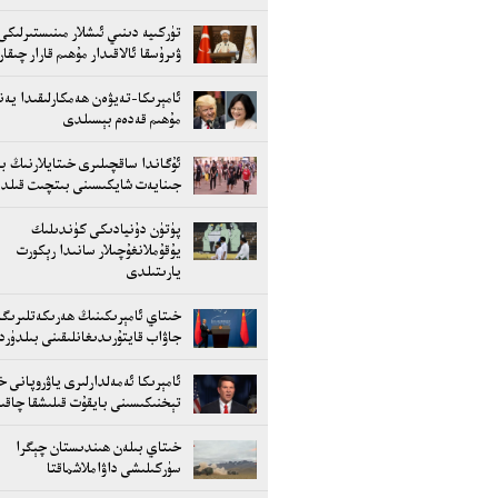
تۈركىيە دىنىي ئىشلار مىنىستىرلىكى
ۋىرۇسقا ئالاقىدار مۇھىم قارار چىقا
ئامېرىكا-تەيۋەن ھەمكارلىقىدا يەنە
مۇھىم قەدەم بېسىلدى
ئۇگاندا ساقچىلىرى خىتايلارنىڭ بى
جىنايەت شايكىسىنى بىتچىت قىلد
پۈتۈن دۇنيادىكى كۈندىلىك
يۇقۇملانغۇچىلار سانىدا رېكورت
يارىتىلدى
خىتاي ئامېرىكىنىڭ ھەرىكەتلىرىگە
جاۋاب قايتۇرىدىغانلىقىنى بىلدۈر
ئامېرىكا ئەمەلدارلىرى ياۋروپانى خ
تېخنىكىسىنى بايقۇت قىلىشقا چاقىر
خىتاي بىلەن ھىندىستان چېگرا
سۈركىلىشى داۋاملاشماقتا