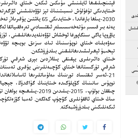
قېتىنچىلىقىغا ئايلىنىشى مۇمكىن ئىكەن. خىتاي دائىرىلى
خىتايدىكى تۇغۇلۇش نىسبىتىنىڭ تېز تۆۋەنلىشىنى ئۆزگەرتە
ىلدى
2030-يىلغا بارغاندا، خىتايدىكى 65 ياشتىن يۇقىرىلار تەخمىنەن %18 كە يېتىشى مۇمكىن ئىكەن.
يەنە بىر قىسىم مۇتەخەسسىسلەر ئىقتىسادىي تەرەققىياتقا 
لىتىش
ياۋروپا ياكى سىنگاپورغا ئوخشاش تۆۋەنلەيدىغانلىقىنى، ئۇ
سەۋەبلىك خىتاي نوپۇسىنىڭ تىك سىزىق بويىچە تۆۋەن
تېخىمۇ ئېغىرلىشىدىغانلىقىنى بىلدۈرۈشكەن.
خىتاي دائىرىلىرى يېقىنقى يىللاردىن بېرى شەرقىي تۈرك
شەرقىي تۈركىستانغا خىتاي كۆچمەنلىرىنى يۇقىرى تەمىنات
ىسى
21-ئەسىر ئىقتىساد تورىنىڭ مەلۇماتلىرىغا ئاساسلانغا
نوپۇس سانىنىڭ كۆپلۈكىدە خىتاينىڭ گۇاڭدۇڭ، جېجياڭ 
ى بىلەن 68
مىڭ خىتاي ئاققۇنلىرى كۆچۈپ كەلگەن. ئەمما كۆزەتكۈچىل
ئىكەنلىكىنى بىلدۈرۈشمەكتە.