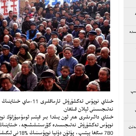
سىدە
لىپ
نەتىجىسىنى ئېلان قىلغان.
خىتاي دائىرىلىرى ھەر ئون يىلدا بىر قېتىم ئومۇميۈزلۈك 
سەنت
780 مىڭغا يېتىپ، 