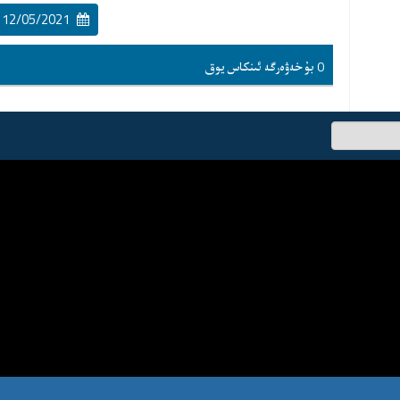
12/05/2021 16:22:00
0 بۇ خەۋەرگە ئىنكاس يوق
ئىسىم-
فامىلىڭىز