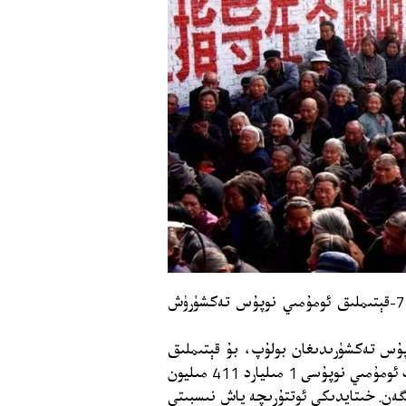
خىتاي نوپۇس تەكشۈرۈش تارماقلىرى 11-ماي خىتاينىڭ 7-قېتىملىق ئومۇمىي نوپۇس تەكشۈرۈش
نوپۇس تەكشۈرىدىغان بولۇپ، بۇ قېتىملىق
نوپۇس تەكشۈرۈش نەتىجىسىدە كۆرسىتىلىشىچە، خىتاينىڭ ئومۇمىي نوپۇسى 1 مىليارد 411 مىليون
پۈتۈن دۇنيا نوپۇسىنىڭ %18نى ئىگىلىگەن. خىتايدىكى ئوتتۇرىچە ياش نىسبىتى