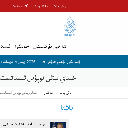
باش بەت
ھەققىمىزدە
ئالاقىلىشىڭ
شەرقىي تۈركىستان
خەلقئارا
ئىسلام
2026-يىلى 5-ئاينىڭ 27-كۈنىدىكى مۇھىم خەۋەر
خىتاي يېڭى نوپۇس ئىستاتىستىك
باش بەت
خەلقئارا
خىتاي يېڭى نوپۇس ئىستاتىست
باشقا
تىرامپ ئىرانغا تەھدىت سالدى