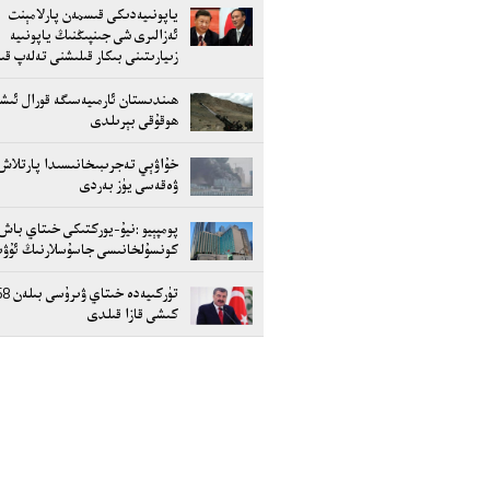
ياپونىيەدىكى قىسمەن پارلامېنت
ئەزالىرى شى جىنپىڭنىڭ ياپونىيە
زىيارىتىنى بىكار قىلىشنى تەلەپ ق
ھىندىستان ئارمىيەسىگە قورال ئىش
ھوقۇقى بېرىلدى
خۇاۋېي تەجرىبىخانىسىدا پارتلاش
ۋەقەسى يۈز بەردى
پومپېيو :نيۇ-يوركتىكى خىتاي باش
كونسۇلخانىسى جاسۇسلارنىڭ ئۇۋ
تۈركىيەدە خىتاي ۋىرۇس
كىشى قازا قىلدى