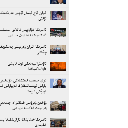
ئىران ئۆچ ئېلىش ئۈچۈن ھەرىكەتكە
ئۆتتى
ئامېرىكا خۇاۋېينى تاللاش مەسىلى
ئەنگلىيەگە تەھدىت سالدى
ئامېرىكا-ئىران ۋەزىيىتى پەسكويغا
چۈشتى
ئاۋسترالىيەدىكى ئوت ئاپىتى
داۋاملاشماقتا
دۇنيا سەھىيە تەشكىلاتى: دۆلەتلەر
بارلىق ئېھتىماللىقلارغا تەييارلىق قى
قويۇشى كېرەك
ۋۇخەن ۋىرۇسى خەلقئارادا جىددىي
ۋەزىيەت شەكىللەندۈردى
ئامېرىكا خىتاينىڭ نارازىلىقىغا پى
قىلمىدى