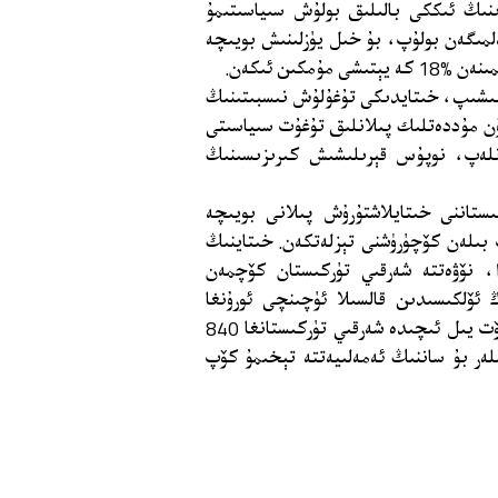
رىنىڭ ئىككى بالىلىق بولۇش سىياسىتىمۇ
لمىگەن بولۇپ، بۇ خىل يۈزلىنىش بويىچە
ئەگىشىپ، خىتايدىكى تۇغۇلۇش نىسبىتىنىڭ
زۇن مۇددەتلىك پىلانلىق تۇغۇت سىياسىتى
لەپ، نوپۇس قېرىلىشىش كىرىزىسىنىڭ
ىستاننى خىتايلاشتۇرۇش پىلانى بويىچە
 بىلەن كۆچۈرۈشنى تېزلەتكەن. خىتاينىڭ
ندا، نۆۋەتتە شەرقىي تۈركىستان كۆچمەن
ئۆلكىسىدىن قالسىلا ئۈچىنچى ئورۇنغا
چىققان بولۇپ، 2015-يىلىدىن 2019-يىلىغىچە بولغان تۆت يىل ئىچىدە شەرقىي تۈركىستانغا 840
ەر بۇ ساننىڭ ئەمەلىيەتتە تېخىمۇ كۆپ