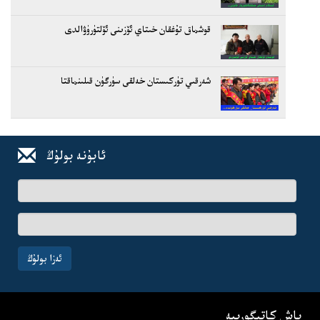
قوشماق تۇغقان خىتاي ئۆزىنى ئۆلتۈرۈۋالدى
شەرقىي تۈركىستان خەلقى سۈرگۈن قىلىنماقتا
ئابۇنە بولۇڭ
ئىسىم-
فامىلىڭىز
ئېلخەت
ئادرىسىڭىز
ئەزا بولۇڭ
باش كاتېگورىيە