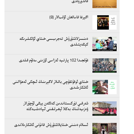
قالدۇرۇلدى
اگېرغا قامالغان ئۆلىمالار (8)
دىنسىزلاشتۇرۇش تەجرىبىسى خىتاي ئۆلكىلىرىگە
كېڭەيتىلدى
غۇلجىدا 102 پارتىيە ئەزاسى ئۆزىنى مەلۇم قىلدى
خىتاي ئوقۇتقۇچى بالىلار لاگېرىنىڭ ئىچكى ئەھۋالىنى
ئاشكارىلىدى
شەرقىي تۈركىستاندىن كەلگەن يېڭى ئۇچۇرلار
ۋەزىيەتنىڭ بەكلا ئېغىرلىقىنى ئىپادىلىمەكتە
ئىسلام دىنىنى خىتايلاشتۇرۇش قانۇنى ئاشكارىلاندى