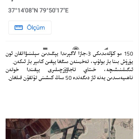
150 مو كۆلەمدىكى 3-جازا لاگېرىدا يېڭىدىن سېلىنىۋاتقان ئون
يۈرۈش بىنا بار بولۇپ، تەخمىنەن مىڭغا يېقىن كامېر بار ئىكەن.
ئىگىلىنىشىچە، خىتاي تاجاۋۇزچىلىرى يېقىندا خوتەن
ناھىيەسىدىن يەنە ئاز دىگەندە 50 مىڭ كىشىنى تۇتقۇن قىلغان.