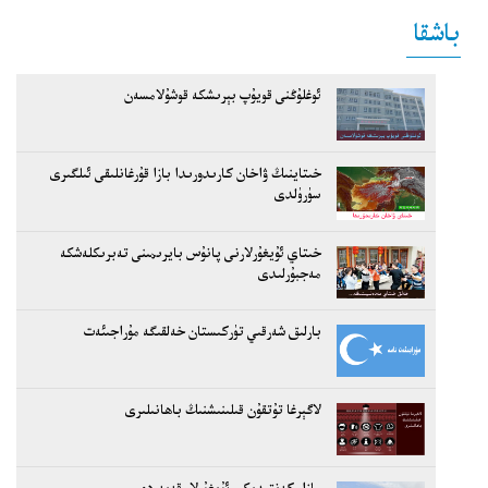
باشقا
ئوغلۇڭنى قويۇپ بېرىشكە قوشۇلامسەن
خىتاينىڭ ۋاخان كارىدورىدا بازا قۇرغانلىقى ئىلگىرى
سۈرۈلدى
خىتاي ئۇيغۇرلارنى پانۇس بايرىمىنى تەبرىكلەشكە
مەجبۇرلىدى
بارلىق شەرقىي تۈركىستان خەلقىگە مۇراجىئەت
لاگېرغا تۇتقۇن قىلىنىشنىڭ باھانىلىرى
مازار كەنتىدىكى ئۇيغۇرلار قەيەردە