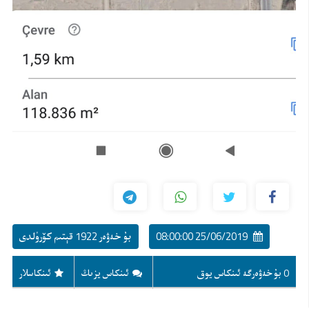
25/06/2019 08:00:00
بۇ خەۋەر 1922 قېتىم كۆرۈلدى
0 بۇ خەۋەرگە ئىنكاس يوق
ئىنكاس يزىڭ
ئىنكاسلار