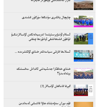
چاپچال ياشلىرى سۈنىڭغا سۈرگۈن قىلىندى
ئىسلام ئۇنىۋېرسىتېتىدا تەربىيەلەنگەن ئۆلىمالارنىڭمۇ
تۇتقۇن قىلىنغانلىقى ئوتتۇرىغا چىقتى
ئىسلامغا قارشى سىياسەتلەر خىتاي ئۆلكىلىرىدە ...
خىتاي خەلقئارا جەمئىيەتنى ئالداش مەقسىتىگە
يېتەلەمدۇ؟
گېرغا قامالغان ئۆلىمالار (7)
قۇم-بوران سەۋەبلىك ھاۋا قاتنىشى ئەمەلدىن