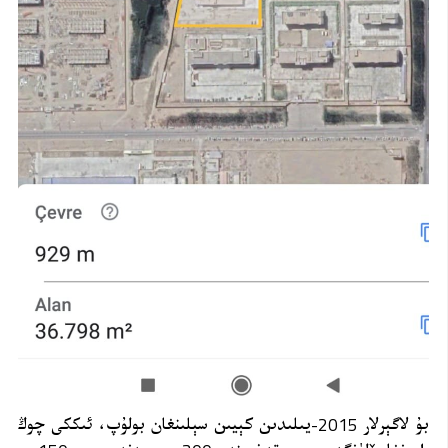
بۇ لاگېرلار 2015-يىلىدىن كېيىن سېلىنغان بولۇپ، ئىككى چوڭ