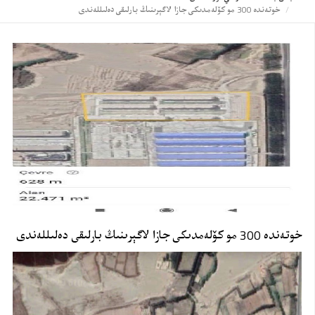
خوتەندە 300 مو كۆلەمدىكى جازا لاگېرىنىڭ بارلىقى دەلىللەندى
خوتەندە 300 مو كۆلەمدىكى جازا لاگېرىنىڭ بارلىقى دەلىللەندى