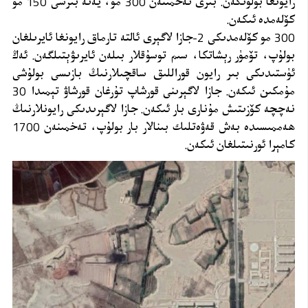
رايونغا بۆلۈنگەن. بىرى تەخمىنەن 300 مو، يەنە بىرسى 150 مو
كۆلەمدە ئىكەن.
300 مو كۆلەمدىكى 2-جازا لاگېرى ئالتە تارماق رايونغا ئايرىلغان
بولۇپ، تۆمۈر رېشاتكا، سىم توسۇقلار بىلەن ئايرىۋېتىلگەن. ئەڭ
ئۈستىدىكى بىر رايون قوراللىق ساقچىلارنىڭ بازىسى بولۇشى
مۇمكىن ئىكەن. جازا لاگېرىنى قورشاپ تۇرغان قورشاۋ تېمىدا 30
نەچچە كۆزىتىش مۇنارى بار ئىكەن. جازا لاگېرىدىكى رايونلارنىڭ
ھەممىسىدە بەش قەۋەتلىك بىنالار بار بولۇپ، تەخمىنەن 1700
كامېرا ئورنىتىلغان ئىكەن.