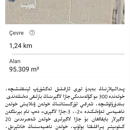
پىدائىيلارنىڭ بەيدۇ تورى ئارقىلىق تەكشۈرۈپ ئېنىقلىشىچە،
خوتەندە 300 مو كۆلەمدىكى جازا لاگېرىنىڭ بارلىقى دەلىللەندى.
بىلدۈرۈلۈشىچە، شەرقىي تۈركىستاننىڭ خوتەن ۋىلايىتى خوتەن
ناھىيەسى تەۋەلىكىدە «2-، 3-جازا لاگېرى» دەپ نام بېرىلگەن
لاگېرلار بايقالغان. بۇ جازا لاگېرلىرى خوتەن شەھىرىدىن 20
كىلومېتىر يىراقلىقتا بولۇپ، خوتەن ناھىيەسىنىڭ خانئېرىق،