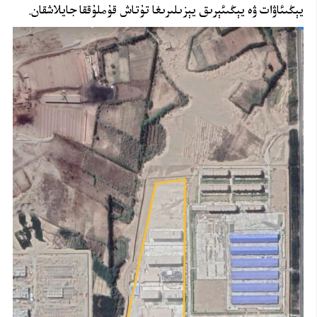
يېڭىئاۋات ۋە يېڭىئېرىق يېزىلىرىغا تۇتاش قۇملۇققا جايلاشقان.