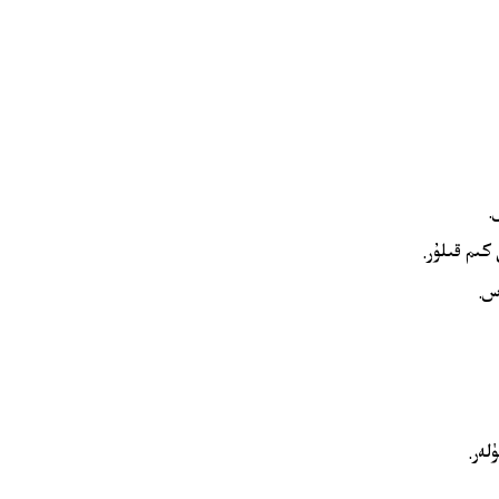
.
ىم قىلۇر.
س.
لەر.