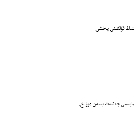
نىڭ ئۆلگىنى ياخشى.
ايىسى جەننەت بىلەن دوزاخ.