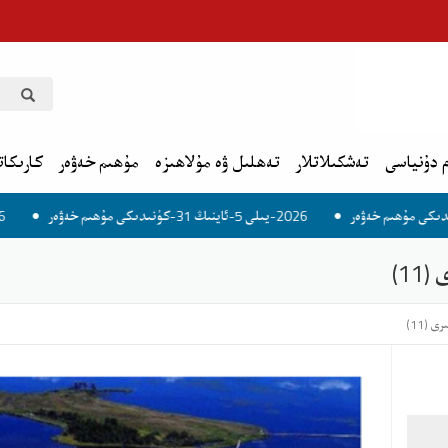
 دۇنياسى
تەشكىلاتلار
تەھلىل ۋە مۇلاھىزە
مۇھىم خەۋەر
كارىكات
2026-يىلى 5-ئاينىڭ 31-كۈنىدىكى مۇھىم خەۋەر
2026-يىلى 6-ئاينىڭ 1-كۈنىدىكى مۇھىم خەۋەر
1)
 (11)