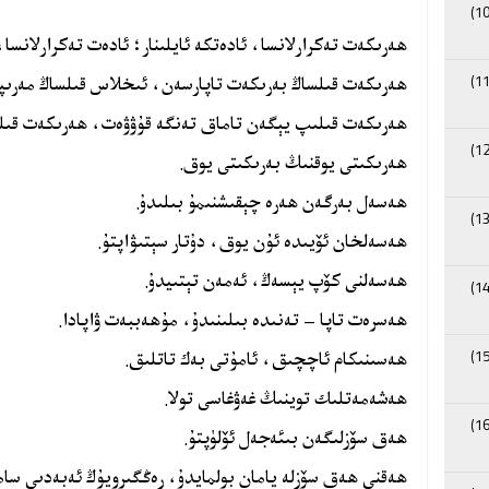
ھەرىكەت تەكرارلانسا، ئادەتكە ئايلىنار؛ ئادەت تەكرارلانسا، خ
ھەرىكەت قىلساڭ بەرىكەت تاپارسەن، ئىخلاس قىلساڭ مەرىپ
ھەرىكەت قىلىپ يېگەن تاماق تەنگە قۇۋۋەت، ھەرىكەت قىلم
ھەرىكىتى يوقنىڭ بەرىكىتى يوق.
ھەسەل بەرگەن ھەرە چېقىشنىمۇ بىلىدۇ.
ھەسەلخان ئۆيىدە ئۇن يوق، دۇتار سېتىۋاپتۇ.
ھەسەلنى كۆپ يېسەڭ، ئەمەن تېتىيدۇ.
ھەسرەت تاپا – تەنىدە بىلىنىدۇ، مۇھەببەت ۋاپادا.
ھەسىنىكام ئاچچىق، ئامۇتى بەك تاتلىق.
ھەشەمەتلىك توينىڭ غەۋغاسى تولا.
ھەق سۆزلىگەن بىئەجەل ئۆلۈپتۇ.
ھەقنى ھەق سۆزلە يامان بولمايدۇ، رەڭگىرويۇڭ ئەبەدىي ساما