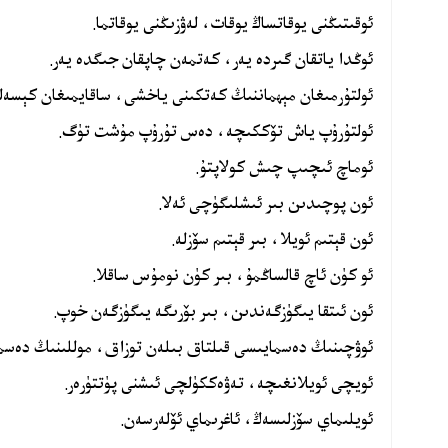
ئوقىتىڭنى يوقاتساڭ يوقات، لەۋزىڭنى يوقاتما.
ئوڭدا ياتقان گىردە يەر، كەتمەن چاپقان جىگدە يەر.
ئولتۇرمىغان مېھماننىڭ كەتكىنى ياخشى، ساقايمىغان كېسەل
ئولتۇرۇپ ياش تۆككىچە، دەس تۇرۇپ مۇشت تۈگ.
ئوماچ ئىچىپ چىش كولاپتۇ.
ئون پوچىدىن بىر ئىشلىگۈچى ئەلا.
ئون قېتىم ئويلا، بىر قېتىم سۆزلە.
ئو كۈن ئاچ قالساڭمۇ، بىر كۈن نومۇس ساقلا.
ئون ئىتقا يىگۈزگەندىن، بىر بۆرىگە يىگۈزگەن خوپ.
ئوۋچىنىڭ دەسمايىسى قىلتاق بىلەن توزاق، موللىنىڭ دەسم
ئويچى ئويلانغىچە، تەۋەككۈلچى ئىشنى پۈتتۈرەر.
ئويلىماي سۆزلىسەڭ، ئاغرىماي ئۆلەرسەن.