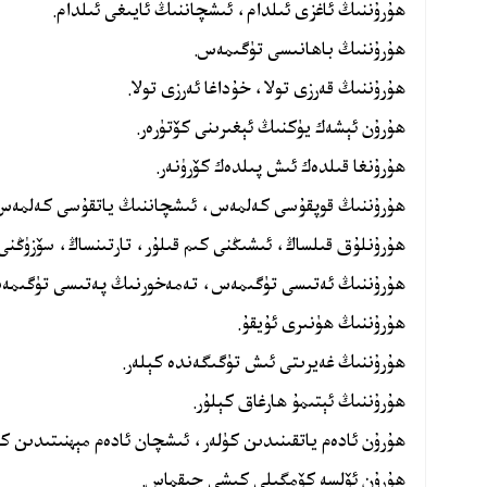
ھۇرۇننىڭ ئاغزى ئىلدام، ئىشچاننىڭ ئايىغى ئىلدام.
ھۇرۇننىڭ باھانىسى تۈگىمەس.
ھۇرۇننىڭ قەرزى تولا، خۇداغا ئەرزى تولا.
ھۇرۇن ئېشەك يۈكنىڭ ئېغىرىنى كۆتۈرەر.
ھۇرۇنغا قىلدەك ئىش پىلدەك كۆرۈنەر.
ھۇرۇننىڭ قوپقۇسى كەلمەس، ئىشچاننىڭ ياتقۇسى كەلمەس
ھۇرۇنلۇق قىلساڭ، ئىشىڭنى كىم قىلۇر، تارتىنساڭ، سۆزۈڭنى ك
ھۇرۇننىڭ ئەتىسى تۈگىمەس، تەمەخورنىڭ پەتىسى تۈگىمە
ھۇرۇننىڭ ھۈنىرى ئۇيقۇ.
ھۇرۇننىڭ غەيرىتى ئىش تۈگىگەندە كېلەر.
ھۇرۇننىڭ ئېتىمۇ ھارغاق كېلۇر.
ھۇرۇن ئادەم ياتقىنىدىن كۈلەر، ئىشچان ئادەم مېھنىتىدىن كۈ
ھۇرۇن ئۆلسە كۆمگىلى كىشى چىقماس.