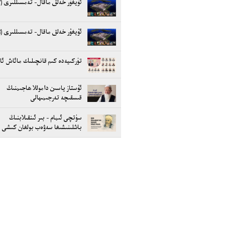
ئۇيغۇر خەلق ماقال- تەمسىللىرى (17)
ئۇيغۇر خەلق ماقال- تەمسىللىرى (18)
تۈركىيەدە كىم قانچىلىك مائاش ئا
ئۇستاز ياسىن داموللا ھاجىمنىڭ
قىسقىچە تەرجىمىھالى
سۈتچى ئىمام - بىر ئىنقىلابنىڭ
باشلىنىشىغا سەۋەب بولغان كىشى