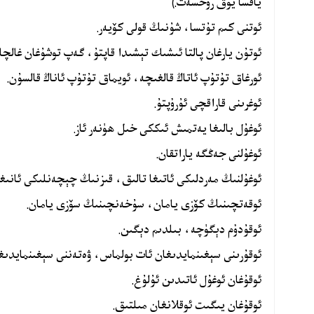
ياقسا يوق رۇخسەت.)
ئوتنى كىم تۇتسا، شۇنىڭ قولى كۆيەر.
ئوتۇن يارغان پالتا ئىشىك تېشىدا قاپتۇ، گەپ توشۇغان غالچا با
ئورغاق تۇتۇپ ئاتاڭ قالغىچە، ئويماق تۇتۇپ ئاناڭ قالسۇن.
ئوغرىنى قاراقچى ئۇرۇپتۇ.
ئوغۇل بالىغا يەتمىش ئىككى خىل ھۈنەر ئاز.
ئوغۇلنى جەڭگە ياراتقان.
ئوغۇلنىڭ مەردلىكى ئاتىغا تالىق، قىزنىڭ چېچەنلىكى ئانىغا 
ئوقەتچىنىڭ كۆزى يامان، سۇخەنچىنىڭ سۆزى يامان.
ئوقۇدۇم دېگۈچە، بىلدىم دېگىن.
ئوقۇرىنى سېغىنمايدىغان ئات بولماس، ۋەتەننى سېغىنمايدىغ
ئوقۇغان ئوغۇل ئاتىدىن ئۇلۇغ.
ئوقۇغان يىگىت ئوقلانغان مىلتىق.