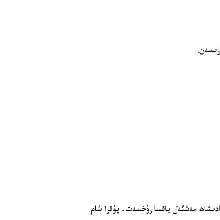
رىسەن.
پادىشاھ مەشئەل ياقسا رۇخسەت، پۇقرا شام