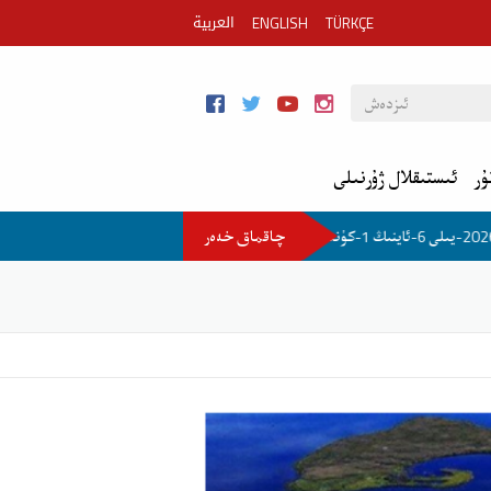
العربية
ENGLISH
TÜRKÇE
ۇر
ئىستىقلال ژۇرنىلى
چاقماق خەەر
2026-يىلى 6-ئاينىڭ 1-كۈنىدىكى مۇھىم خەۋەر