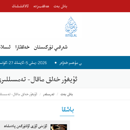
باش بەت
ھەققىمىزدە
ئالاقىلىشىڭ
شەرقىي تۈركىستان
خەلقئارا
ئىسلام
2026-يىلى 5-ئاينىڭ 27-كۈنىدىكى مۇھىم خەۋەر
ئۇيغۇر خەلق ماقال- تەمسىللىرى (1
باش بەت
تەرمىلەر
ئۇيغۇر خەلق ماقال- تەمسىللىرى
باشقا
ئۆزىنى ئۆزى ئۆلتۈرگەن پادىشاھ