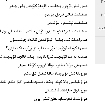
ھەق ئىش ئۈچۈن يىغلىسا، قارىغۇ كۆزدىن ياش چىقار.
ھەقىقەت قىلنى قىرىق يارىدۇ.
ھەقىقەت ئېگىلەر، سۇنماس.
لىدۇ؟
ھەقىقەت بىگىزگە ئوخشايدۇ، ئۇنى خالتىدا ساقلىغىلى بولماي
ھەمراھىڭ ئىت بولسا، قولۇڭدىن كالتەك چۈشمىسۇن.
ھەممە گۇناھ ئۆزۈمدە تۇرسا، قاپ كۆتۈرۈپ نەگە باراي؟
ھەممە نەرسە كۆپەيسە ئەرزانلايدۇ، بىلىم قانچە كۆپەيسە ش
ھەممىنى موللا بىلەر، موللا قوپۇپ كۆلگە سىيەر.
ھۇرۇنغا ئىش بۇيرۇساڭ ساڭا ئەقىل كۆرسىتەر.
ھۇرۇنلۇقتىن بالا كېلەر باشقا، ئىشچانلىقتىن گۈل ئۈنەر تاشقا.
ھۇرۇنلۇق خارلىقنىڭ ئىشىكى.
ھۇرۇننىڭ ئاغرىنمايدىغان ئىشى يوق.