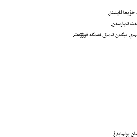
ۇيغا ئايلىنار.
ەت تاپارسەن.
اي يېگەن تاماق غەمگە قۇۋۋەت.
ن بولمايدۇ.