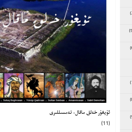
ئۇيغۇر خەلق ماقال- تەمسىللىرى
(11)