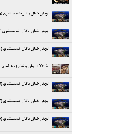
ئۇيغۇر خەلق ماقال-تەمسىللىرى (2)
ئۇيغۇر خەلق ماقال- تەمسىللىرى (5)
ئۇيغۇر خەلق ماقال-تەمسىللىرى (6)
بۇ 1991-يىلى بولغان ۋەقە ئىدى
ئۇيغۇر خەلق ماقال-تەمسىللىرى (7)
ئۇيغۇر خەلق ماقال-تەمسىللىرى (8)
ئۇيغۇر خەلق ماقال-تەمسىللىرى (9)