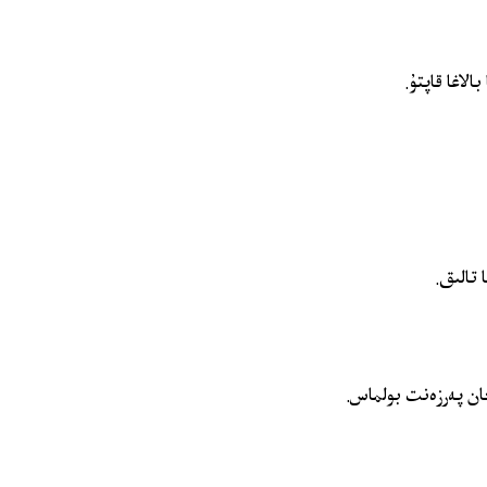
لاغا قاپتۇ.
تالىق.
ان پەرزەنت بولماس.