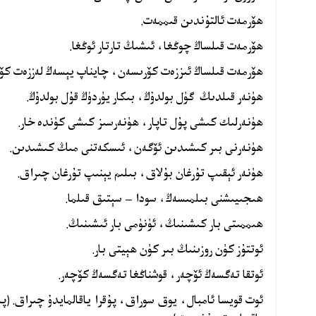
ھۆرمەت ئالتۇندىن قىممەت.
ھۆرمەت قىلساڭ چوڭغا، ئىشىڭ تارتار ئوڭغا.
ھۆرمەت قىلساڭ ئىززەت كۆرىسەن، چايناپ يېسەڭ لەززەت كۆ
ھۈنەر قىلدىڭ گۈل بولدۇڭ، بىكار يۈردۈڭ قۇل بولدۇڭ.
ھۈنەرلىك كىشى پۇل تاپار، ھۈنەرسىز كىشى كۈندە خار.
ھۈنەرنى بىر كىشىدىن ئۆگەن، ئىسكەتنى مىڭ كىشىدىن.
ھۈنەر ئېقىپ تۇرغان بۇلاق، بىلىم يېنىپ تۇرغان چىراق.
ھىجىيىشنى بىلمىسەڭ، سودا – سېتىق قىلما.
ھىممىتى بار كىشىنىڭ، ئۈنۈمى بار ئىشىنىڭ.
ئوتتۇز كۈن روزىنىڭ بىر كۈن ھېيتى بار.
ئوتقا تەگسەڭ ئۆچەر، قوشناڭغا تەگسەڭ كۆچەر.
ئوت قويسا ئامبال، يوق سوراق، پۇقرا ياقالمايدۇ چىراق. (