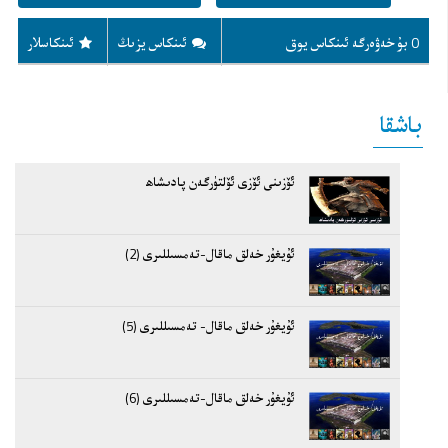
0 بۇ خەۋەرگە ئىنكاس يوق
ئىنكاس يزىڭ
ئىنكاسلار
باشقا
ئۆزىنى ئۆزى ئۆلتۈرگەن پادىشاھ
ئۇيغۇر خەلق ماقال-تەمسىللىرى (2)
ئۇيغۇر خەلق ماقال- تەمسىللىرى (5)
ئۇيغۇر خەلق ماقال-تەمسىللىرى (6)