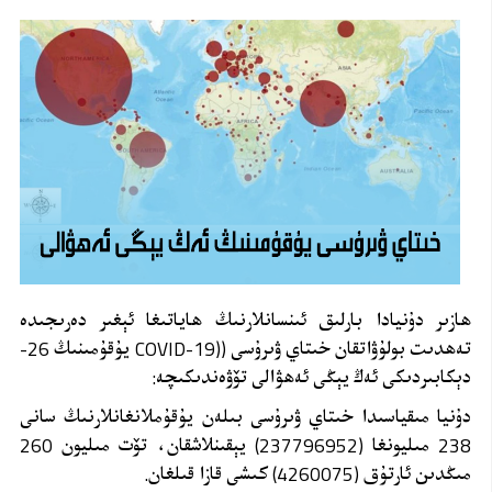
ھازىر دۇنيادا بارلىق ئىنسانلارنىڭ ھاياتىغا ئېغىر دەرىجىدە
تەھدىت بولۇۋاتقان خىتاي ۋىرۇسى ((COVID-19 يۇقۇمىنىڭ 26-
دېكابىردىكى ئەڭ يېڭى ئەھۋالى تۆۋەندىكىچە:
دۇنيا مىقياسىدا خىتاي ۋىرۇسى بىلەن يۇقۇملانغانلارنىڭ سانى
238 مىليونغا (237796952) يېقىنلاشقان، تۆت مىليون 260
مىڭدىن ئارتۇق (4260075) كىشى قازا قىلغان.