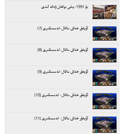
بۇ 1991-يىلى بولغان ۋەقە ئىدى
ئۇيغۇر خەلق ماقال-تەمسىللىرى (7)
ئۇيغۇر خەلق ماقال-تەمسىللىرى (8)
ئۇيغۇر خەلق ماقال-تەمسىللىرى (9)
ئۇيغۇر خەلق ماقال- تەمسىللىرى (10)
ئۇيغۇر خەلق ماقال- تەمسىللىرى (11)