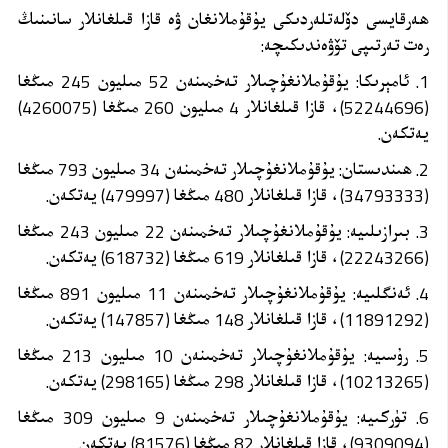
ھەرقايسى دۆلەتلەردىكى يۇقۇملانغان ۋە قازا قىلغانلار سانىنىڭ
رەت تەرتىپى تۆۋەندىكىچە:
1. ئامېرىكا: يۇقۇملانغۇچىلار تەخمىنەن 52 مىليون 245 مىڭغا
(52244696)، قازا قىلغانلار 4 مىليون 260 مىڭغا (4260075)
يەتكەن.
2. ھىندىستان: يۇقۇملانغۇچىلار تەخمىنەن 34 مىليون 793 مىڭغا
(34793333)، قازا قىلغانلار 480 مىڭغا (479997) يەتكەن.
3. بىرازىلىيە: يۇقۇملانغۇچىلار تەخمىنەن 22 مىليون 243 مىڭغا
(22243266)، قازا قىلغانلار 619 مىڭغا (618732) يەتكەن.
4. ئەنگلىيە: يۇقۇملانغۇچىلار تەخمىنەن 11 مىليون 891 مىڭغا
(11891292)، قازا قىلغانلار 148 مىڭغا (147857) يەتكەن.
5. رۇسىيە: يۇقۇملانغۇچىلار تەخمىنەن 10 مىليون 213 مىڭغا
(10213265)، قازا قىلغانلار 298 مىڭغا (298165) يەتكەن.
6. تۈركىيە: يۇقۇملانغۇچىلار تەخمىنەن 9 مىليون 309 مىڭغا
(9309094)، قازا قىلغانلار 82 مىڭغا (81576) يەتكەن.