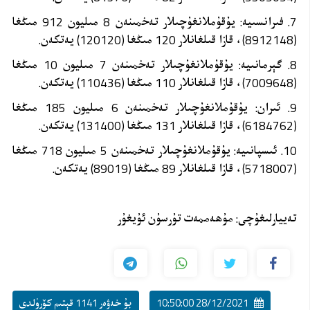
7. فىرانسىيە: يۇقۇملانغۇچىلار تەخمىنەن 8 مىليون 912 مىڭغا
(8912148)، قازا قىلغانلار 120 مىڭغا (120120) يەتكەن.
8. گېرمانىيە: يۇقۇملانغۇچىلار تەخمىنەن 7 مىليون 10 مىڭغا
(7009648)، قازا قىلغانلار 110 مىڭغا (110436) يەتكەن.
9. ئىران: يۇقۇملانغۇچىلار تەخمىنەن 6 مىليون 185 مىڭغا
(6184762)، قازا قىلغانلار 131 مىڭغا (131400) يەتكەن.
10. ئىسپانىيە: يۇقۇملانغۇچىلار تەخمىنەن 5 مىليون 718 مىڭغا
(5718007)، قازا قىلغانلار 89 مىڭغا (89019) يەتكەن.
تەييارلىغۇچى: مۇھەممەت تۇرسۇن ئۇيغۇر
28/12/2021 10:50:00
بۇ خەۋەر 1141 قېتىم كۆرۈلدى