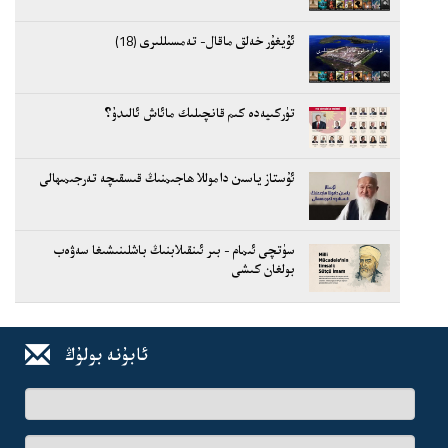
ئۇيغۇر خەلق ماقال- تەمسىللىرى (18)
تۈركىيەدە كىم قانچىلىك مائاش ئالىدۇ؟
ئۇستاز ياسىن داموللا ھاجىمنىڭ قىسقىچە تەرجىمىھالى
سۈتچى ئىمام - بىر ئىنقىلابنىڭ باشلىنىشىغا سەۋەب
بولغان كىشى
ئابۇنە بولۇڭ
ئىسىم-
فامىلىڭىز
ئېلخەت