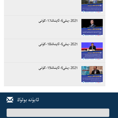
2021-يىلى6-ئاينىڭ17-كۈنى
2021-يىلى6-ئاينىڭ18-كۈنى
2021-يىلى6-ئاينىڭ19-كۈنى
ئابۇنە بولۇڭ
ئىسىم-
فامىلىڭىز