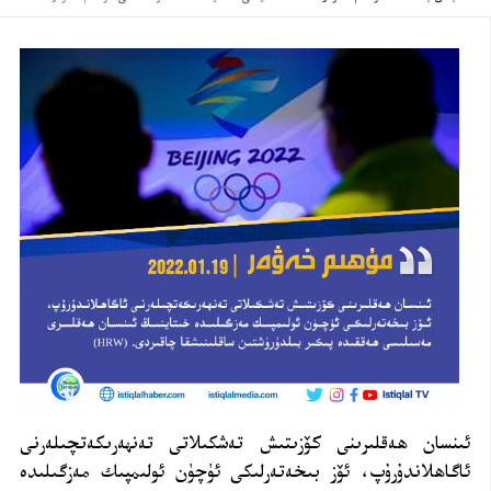
ئىنسان ھەقلىرىنى كۆزىتىش تەشكىلاتى تەنھەرىكەتچىلەرنى
ئاگاھلاندۇرۇپ، ئۆز بىخەتەرلىكى ئۈچۈن ئولىمپىك مەزگىلىدە