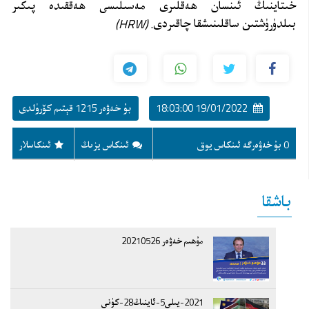
خىتاينىڭ ئىنسان ھەقلىرى مەسىلىسى ھەققىدە پىكىر
بىلدۈرۈشتىن ساقلىنىشقا چاقىردى.
(HRW)
19/01/2022 18:03:00
بۇ خەۋەر 1215 قېتىم كۆرۈلدى
0 بۇ خەۋەرگە ئىنكاس يوق
ئىنكاس يزىڭ
ئىنكاسلار
باشقا
مۇھىم خەۋەر 20210526
2021-يىلى5-ئاينىڭ28-كۈنى