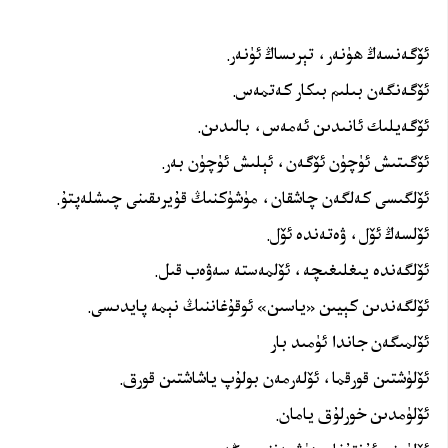
ئۆگەنسەڭ ھۈنەر، تېرىساڭ ئۈنەر.
ئۆگەنگەن بىلىم بىكار كەتمەس.
ئۆگەيلىك ئانىدىن ئەمەس، بالىدىن.
ئۆگىتىش ئۈچۈن ئۆگەن، ئېلىش ئۈچۈن بەر.
ئۆلگىسى كەلگەن چاشقان، مۈشۈكنىڭ قۇيرىقىنى چىشلەپتۇ.
ئۆلسەڭ ئۆل، ۋەتەندە ئۆل.
ئۆلگەندە يىغلىغىچە، ئۆلمەستە سەۋەب قىل.
ئۆلگەندىن كېيىن «ياسىن» ئوقۇغاننىڭ نېمە پايدىسى.
ئۆلمىگەن جاندا ئۈمىد بار
ئۆلۈشتىن قورقما، ئۆلەرمەن بولۇپ ياشاشتىن قورق.
ئۆلۈمدىن خورلۇق يامان.