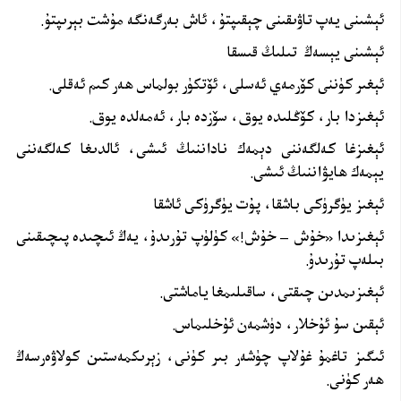
ئېشىنى يەپ تاۋىقىنى چېقىپتۇ، ئاش بەرگەنگە مۇشت بېرىپتۇ.
ئېشىنى يېسەڭ تىلىڭ قىسقا
ئېغىر كۈننى كۆرمەي ئەسلى، ئۆتكۈر بولماس ھەر كىم ئەقلى.
ئېغىزدا بار، كۆڭلىدە يوق، سۆزدە بار، ئەمەلدە يوق.
ئېغىزغا كەلگەننى دېمەك ناداننىڭ ئىشى، ئالدىغا كەلگەننى
يېمەك ھايۋاننىڭ ئىشى.
ئېغىز يۈگرۈكى باشقا، پۇت يۈگرۈكى ئاشقا
ئېغىزىدا «خۇش – خۇش!» كۈلۈپ تۇرىدۇ، يەڭ ئىچىدە پىچىقىنى
بىلەپ تۇرىدۇ.
ئېغىزىمدىن چىقتى، ساقىلىمغا ياماشتى.
ئېقىن سۇ ئۇخلار، دۈشمەن ئۇخلىماس.
ئىگىز تاغمۇ غۇلاپ چۈشەر بىر كۈنى، زېرىكمەستىن كولاۋەرسەڭ
ھەر كۈنى.