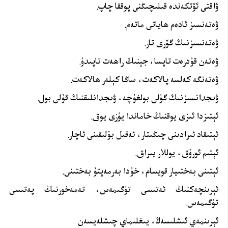
ۋاقتى ئۆتكەندە قىلىچىڭنى پوققا چاپ.
ۋەتەنسىز ئادەم ھاياتى ماتەم.
ۋەتەنسىزنىڭ گۆرى تار.
ۋەتەن قۇدرەت تاپسا، جېنىڭ راھەت تاپىدۇ.
ۋەتەنگە كەلسە پالاكەت، ساڭا كېلەر ھالاكەت.
ۋىجدانسىزنىڭ گۈلى بولغۇچە، ۋىجدانلىقنىڭ قۇلى بول.
ئېتىزدا ئىزى يوقنىڭ خاماندا يۈزى يوق.
ئېتىقاد ئىرادىنى چىڭىتار، ئەقىل بۇلىقىنى ئاچار.
ئېتىم ئورۇق، يوللار يىراق.
ئېتىنى بەختىيار قويسام، خۇدا بەرمەپتۇ بەختىنى.
ئېرىنچەكنىڭ ئەتىسى تۈگىمەس، تەمەخورنىڭ پەتىسى
تۈگىمەس.
ئېرىنمەي ئىشلىسەڭ، يىغلىماي چىشلەيسەن