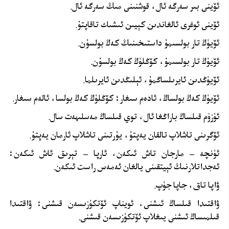
ئۆينى بىر سەرگە ئال، قوشنىنى مىڭ سەرگە ئال.
ئۆينى ئوغرى ئالغاندىن كېيىن ئىشىك تاقاپتۇ.
ئۆيۈڭ تار بولسىمۇ داستىخىنىڭ كەڭ بولسۇن.
ئۆيۈڭ تار بولسىمۇ، كۆڭلۈڭ كەڭ بولسۇن.
ئۆيۈڭدىن ئايرىلساڭمۇ، ئېلىڭدىن ئايرىلما.
ئۆيۈڭ كەڭ بولساڭ، ئادەم سىغار؛ كۆڭلۈڭ كەڭ بولسا، ئالەم سىغار.
ئۈزۈم قىلساڭ باراڭغا ئال، توي قىلساڭ مەسلىھەت سال.
ئۆگرىنى تاشلاپ تالقان يەپتۇ، يۇرتىنى تاشلاپ ئارمان يەپتۇ.
ئۈنچە – مارجان تاش ئىكەن، ئارپا – تېرىق ئاش ئىكەن؛
ئەجداتلارنىڭ ئېيتقىنى يالغان ئەمەس راست ئىكەن.
ۋاپا تاق، جاپا جۈپ.
ۋاقتىدا قىلساڭ ئىشنى، ئويناپ ئۆتكۈزىسەن قىشنى؛ ۋاقتىدا
قىلمىساڭ ئىشنى يىغلاپ ئۆتكۈزىسەن قىشنى.