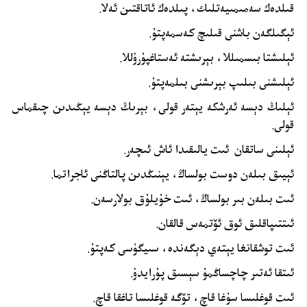
قىلدەك سەمىمىيەتلىك، پىلدەك ئاتاقتىن ئەلا.
ئېگىلگەن باشنى قىلىچ كەسمەپتۇ.
ئېلىشتا بىسمىللا، بېرىشتە ئەستاغپۇرۇللا.
ئېلىشنى بىلىپ بېرىشنى بىلمەپتۇ.
ئېلىڭ دېسە ئەرشكە يېتەر قولى، بېرىڭ دېسە يېڭىدىن چىقماس
قولى.
ئېلىنى ساتقان ئىت يالىقىدا ئاش ئىچەر.
ئېيىق بىلەن دوست بولساڭ، يېنىڭدىن پالتاڭنى ئاجراتما.
ئىت بىلەن بىر بولساڭ، ئىت خۇيلۇق بولارسەن.
ئىتتىپاقلىق ئوق ئۆتمەس قالقان.
ئىت توشقانغا يېتەي دېگەندە، سىيگۈسى كەپتۇ.
ئىتقا ئەتىر چاچساڭمۇ سېسىق پۇرايدۇ.
ئىت قوغلىسا سۇغا قاچ، تۆگە قوغلىسا تاغقا قاچ.