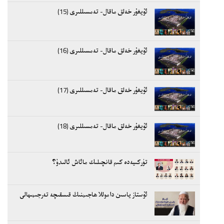
ئۇيغۇر خەلق ماقال- تەمسىللىرى (15)
ئۇيغۇر خەلق ماقال- تەمسىللىرى (16)
ئۇيغۇر خەلق ماقال- تەمسىللىرى (17)
ئۇيغۇر خەلق ماقال- تەمسىللىرى (18)
تۈركىيەدە كىم قانچىلىك مائاش ئالىدۇ؟
ئۇستاز ياسىن داموللا ھاجىمنىڭ قىسقىچە تەرجىمىھالى