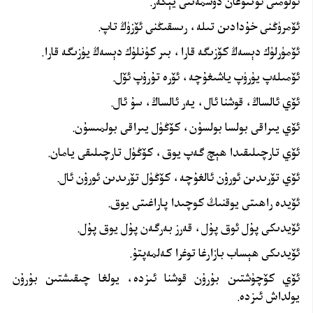
ئۆلۈمنى ئۇنتۇغان دۈشمەننى يېڭەر.
ئۆمرۈڭنى خۇدادىن تىلە، رىسقىڭنى ئۆزۈڭ تاپ.
ئۆمۈرلۈك دېسەڭ كۆزىگە قارا، بىر كۈنلۈك دېسەڭ يۈزىگە قارا.
ئۆمىلەپ يۈرۈپ ياشىغۇچە، ئۆرە تۇرۇپ ئۆل.
ئۆي ئالساڭ، قوشنا ئال، يەر ئالساڭ، سۇ ئال.
ئۆي يىراقى بولسا بولسۇن، كۆڭۈل يىراقى بولمىسۇن.
ئۆي تارچىلىقىدا ھېچ گەپ يوق، كۆڭۈل تارچىلىقى يامان.
ئۆي تۆرىدىن ئورۇن ئالغۇچە، كۆڭۈل تۆرىدىن ئورۇن ئال.
ئۆيدە راھىتى يوقنىڭ كوچىدا پاراغىتى يوق.
ئۆيدىكى پۇل ئوق پۇل، قەرز بەرگەن پۇل يوق پۇل.
ئۆيدىكى ھېساب بازارغا توغرا كەلمەپتۇ.
ئۆي كۆچۈشتىن بۇرۇن قوشنا ئىزدە، يولغا چىقىشتىن بۇرۇن
يولداش ئىزدە.