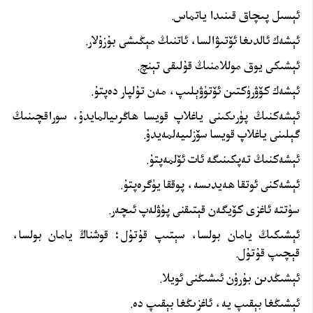
ئېسىل پىچاق قىنىدا ياتماس.
ئېشەك ئالدىغا ئۆتىۋالسا، ئاتنىڭ مېڭىشى بۇزۇلار.
ئېشىكى يوق موللامنىڭ قۇلىقى تېنچ.
ئېشەك كۆۋرۈكتىن ئۆتۈۋېلىپ، مەن تۇلپار دەپتۇ.
ئېشەكنىڭ پۈرىكىنى ياغلاپ قويسا ھاڭرىيالمايدۇ، سوراقچىنىڭ
گېلىنى ياغلاپ قويسا سۆزلىيەلمەيدۇ.
ئېشەكنىڭ تەپكىنىگە ئات ئۆلمەپتۇ.
ئېشەكنى ئوتقا ھەيدىسە، پوققا يۈگرەپتۇ.
سۈتتە ئاغزى كۆيگەن قېتىقنى پۈۋلەپ ئىچەر.
ئېشىكىڭ يامان بولسا، سېتىپ قۇتۇل؛ قوشناڭ يامان بولسا،
قېچىپ قۇتۇل.
ئېشىڭدىن بۇرۇن ئىشىڭنى ئويلا.
ئېشىڭغا بېقىپ يە، ئاغزىڭغا بېقىپ دە.