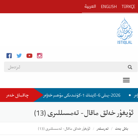
العربية
ENGLISH
TÜRKÇE
Toggle
چاقماق خەەر
2026-يىلى 6-ئاينىڭ 1-كۈنىدىكى مۇھىم خەۋەر
2026-يىلى 6-ئاينىڭ 1-كۈنىدىكى مۇھىم خەۋەر
ئۇيغۇر خەلق ماقال- تەمسىللىرى (13)
باش بەت
تەرمىلەر
ئۇيغۇر خەلق ماقال- تەمسىللىرى (13)