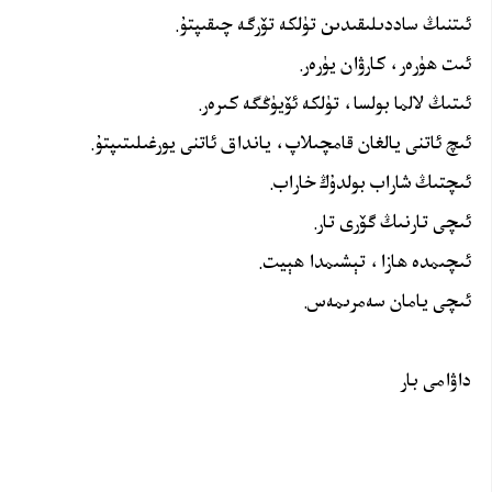
ئىتنىڭ ساددىلىقىدىن تۈلكە تۆرگە چىقىپتۇ.
ئىت ھۈرەر، كارۋان يۈرەر.
ئىتىڭ لالما بولسا، تۈلكە ئۆيۈڭگە كىرەر.
ئىچ ئاتنى يالغان قامچىلاپ، يانداق ئاتنى يورغىلىتىپتۇ.
ئىچتىڭ شاراب بولدۇڭ خاراب.
ئىچى تارنىڭ گۆرى تار.
ئىچىمدە ھازا، تېشىمدا ھېيت.
ئىچى يامان سەمرىمەس.
داۋامى بار