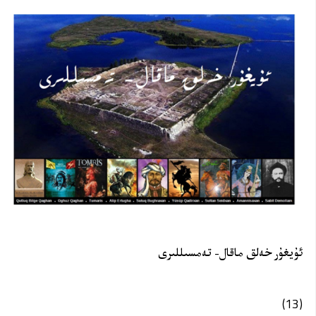
ئۇيغۇر خەلق ماقال- تەمسىللىرى
(13)