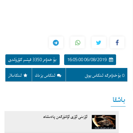
06/08/2019 16:05:00
بۇ خەۋەر 3350 قېتىم كۆرۈلدى
0 بۇ خەۋەرگە ئىنكاس يوق
ئىنكاس يزىڭ
ئىنكاسلار
باشقا
ئۆزىنى ئۆزى ئۆلتۈرگەن پادىشاھ