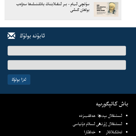
سۈتچى ئىمام - بىر ئىنقىلابنىڭ باشلىنىشىغا سەۋەب
بولغان كىشى
ئابۇنە بولۇڭ
ئىسىم-
فامىلىڭىز
ئېلخەت
ئادرىسىڭىز
ئەزا بولۇڭ
باش كاتېگورىيە
ئىستىقلال مېدىيا
ھەققىمىزدە
ئىستىقلال ژۇرنىلى
ئىسلام دۇنياسى
تەشكىلاتلار
خەلقئارا