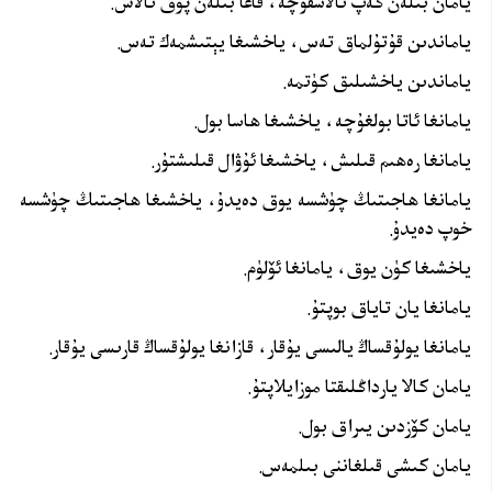
يامان بىلەن گەپ تالاشقۇچە، قاغا بىلەن پوق تالاش.
ياماندىن قۇتۇلماق تەس، ياخشىغا يېتىشمەك تەس.
ياماندىن ياخشىلىق كۈتمە.
يامانغا ئاتا بولغۇچە، ياخشىغا ھاسا بول.
يامانغا رەھىم قىلىش، ياخشىغا ئۇۋال قىلىشتۇر.
يامانغا ھاجىتىڭ چۈشسە يوق دەيدۇ، ياخشىغا ھاجىتىڭ چۈشسە
خوپ دەيدۇ.
ياخشىغا كۈن يوق، يامانغا ئۆلۈم.
يامانغا يان تاياق بوپتۇ.
يامانغا يولۇقساڭ يالىسى يۇقار، قازانغا يولۇقساڭ قارىسى يۇقار.
يامان كالا يارداڭلىقتا موزايلاپتۇ.
يامان كۆزدىن يىراق بول.
يامان كىشى قىلغاننى بىلمەس.