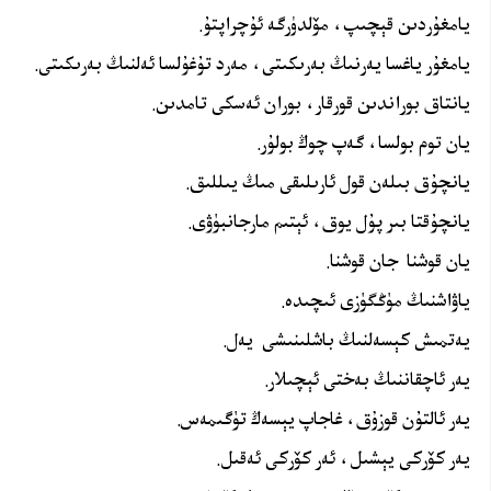
يامغۇردىن قېچىپ، مۆلدۈرگە ئۇچراپتۇ.
يامغۇر ياغسا يەرنىڭ بەرىكىتى، مەرد تۇغۇلسا ئەلنىڭ بەرىكىتى.
يانتاق بوراندىن قورقار، بوران ئەسكى تامدىن.
يان توم بولسا، گەپ چوڭ بولۇر.
يانچۇق بىلەن قول ئارىلىقى مىڭ يىللىق.
يانچۇقتا بىر پۇل يوق، ئېتىم مارجانبۈۋى.
يان قوشنا جان قوشنا.
ياۋاشنىڭ مۈڭگۈزى ئىچىدە.
يەتمىش كېسەلنىڭ باشلىنىشى يەل.
يەر ئاچقاننىڭ بەختى ئېچىلار.
يەر ئالتۇن قوزۇق، غاجاپ يېسەڭ تۈگىمەس.
يەر كۆركى يېشىل، ئەر كۆركى ئەقىل.