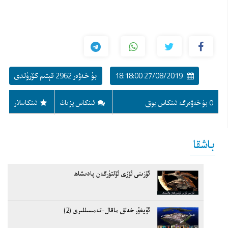
27/08/2019 18:18:00
بۇ خەۋەر 2962 قېتىم كۆرۈلدى
0 بۇ خەۋەرگە ئىنكاس يوق
ئىنكاس يزىڭ
ئىنكاسلار
باشقا
ئۆزىنى ئۆزى ئۆلتۈرگەن پادىشاھ
ئۇيغۇر خەلق ماقال-تەمسىللىرى (2)