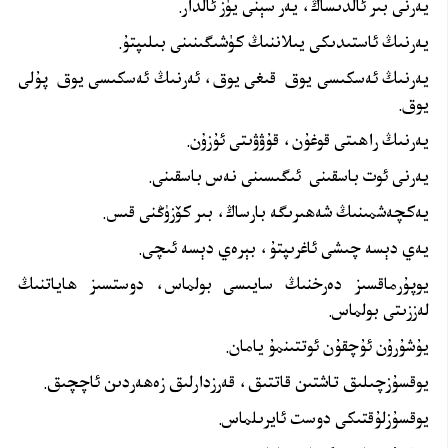
يەرنى بىر ئالدىساڭ، يەر سېنى يۈز ئالدار.
يەرنىڭ ئاستىدىكى يىلاننىڭ كۈشىگىنىنى بىلىپتۇ.
يەرنىڭ ئەسكىسى يوق قىغى يوق، ئەرنىڭ ئەسكىسى يوق پۇلى
يوق.
يەرنىڭ راھىتى قوغۇن، قۇۋۋىتى ئۇزۇن.
يەرنى ئوت باسقىنى ئىگىسىنى نەس باسقىنى.
يەكچەشمىنىڭ شەھىرىگە بارساڭ، بىر كۆزۈڭنى قىس.
يەي دېسە چىشى ئاغرىپتۇ، بېرەي دېسە ئىچى.
يوپۇرماقسىز دەرخنىڭ سايىسى بولماس، دوستسىز ھاياتنىڭ
لەززىتى بولماس.
يۇشۇرۇن ئۇچقۇن ئوتتىنمۇ يامان.
يوقسۇزچىلىق تاشتىن قاتتىق، قەرزدارلىق زەھەردىن ئاچچىق.
يوقسۇزلۇقتىكى دوست ئايرىلماس.