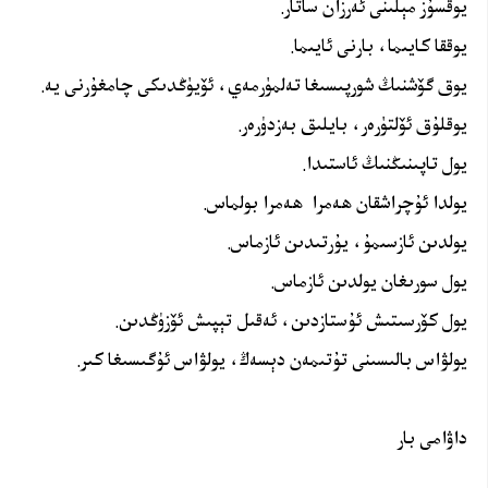
يوقسۇز مېلىنى ئەرزان ساتار.
يوققا كايىما، بارنى ئايىما.
يوق گۆشنىڭ شورپىسىغا تەلمۈرمەي، ئۆيۈڭدىكى چامغۇرنى يە.
يوقلۇق ئۆلتۈرەر، بايلىق بەزدۈرەر.
يول تاپىنىڭنىڭ ئاستىدا.
يولدا ئۇچراشقان ھەمرا ھەمرا بولماس.
يولدىن ئازسىمۇ، يۇرتىدىن ئازماس.
يول سورىغان يولدىن ئازماس.
يول كۆرسىتىش ئۇستازدىن، ئەقىل تېپىش ئۆزۈڭدىن.
يولۋاس بالىسىنى تۇتىمەن دېسەڭ، يولۋاس ئۇگىسىغا كىر.
داۋامى بار