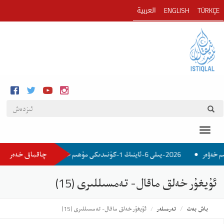
العربية
ENGLISH
TÜRKÇE
Toggle
چاقماق خەەر
2026-يىلى 6-ئاينىڭ 1-كۈنىدىكى مۇھىم خەۋەر
2026-يىلى 6-ئاينىڭ 1-كۈنىدىكى مۇھىم خەۋەر
ئۇيغۇر خەلق ماقال- تەمسىللىرى (15)
باش بەت
تەرمىلەر
ئۇيغۇر خەلق ماقال- تەمسىللىرى (15)