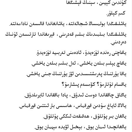
كۈندىن كېيىن، سېنىڭ قېشىڭغا
كىم كېلۇر.
ياشلىقىڭدا بولمىساڭ شىجائەتتە، ياشانغاندا قالىسەن نادامەتتە.
ياشلىقىڭدا بىلمىدىڭ بىلىم قەدرىنى، قېرىغاندا تارتىسەن ئۇنىڭ
دەردىنى.
ياغاچنى رەندە تۈزەيدۇ، ئادەمنى تەربىيە تۈزەيدۇ.
ياغاچ يېلىم بىلەن ياخشى، ئەل بىلىم بىلەن ياخشى.
ياقا يۇرتنىڭ پەرىشتىسىدىن ئۆز يۇرتنىڭ جىنى ياخشى.
ياقسام تۇتارمۇ؟ كۆمسەم پىشارمۇ؟
ياڭاق چاققاندا دوست ئىدۇق، پادا باققاندا ئايرىلدۇق.
يالاڭ ئاياغ سۇدىن قورقماس، ھاسىسى بار ئىتتىن قورقماس.
يالغان بىر پۇتلۇق، ھەقىقەت ئىككى پۇتلۇق.
يالغانچىدا ئىمان يوق، بېخىل ئۆيدە مېھمان يوق.