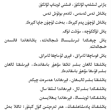
يازنى ئىشلەپ ئۆتكۈز، قىشنى ئويناپ ئۆتكۈز.
ياشاش تەس ئەمەس، ئادەم بولۇش تەس.
ياشاش ئۈچۈن پەم كېرەك، بەخت ئۈچۈن جاپا كېرەك.
ياش تۆككۈچە، مۇشت تۈگ.
ياش چېغىڭدا تىرىشمىساڭ شىجائەتتە، ياشانغاندا قالىسەن
خىجالەتتە.
ياش قوماچقا ئامراق، قېرى ئۇماچقا ئامراق.
ياشلىقتا ئالغان بىلىم تاشقا مۆھۈر باسقاندەك، قېرىلىقتا ئالغان
بىلىم قۇمغا مۆھۈر باسقاندەك.
ياشلىقتا بىلىم ئالمىغان، قېرىغاندا ھەسرەت چېكەر.
ياشلىقىڭدا بىلىم ئال، قېرىغاندا ئىشقا سال.
ياشلىقىڭدا ئوينىساڭ، قېرىغاندا يىغلايسەن.
ياشلىقىڭ پادىشاھلىقىڭ، ھەر تەرەپتىن گۈل كېلۇر؛ تاڭلا بەش