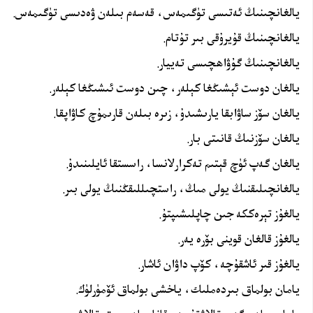
يالغانچىنىڭ ئەتىسى تۈگىمەس، قەسەم بىلەن ۋەدىسى تۈگىمەس.
يالغانچىنىڭ قۇيرۇقى بىر تۇتام.
يالغانچىنىڭ گۇۋاھچىسى تەييار.
يالغان دوست ئېشىڭغا كېلەر، چىن دوست ئىشىڭغا كېلەر.
يالغان سۆز ساۋابقا يارىشىدۇ، زىرە بىلەن قارىمۇچ كاۋاپقا.
يالغان سۆزنىڭ قانىتى بار.
يالغان گەپ ئۈچ قېتىم تەكرارلانسا، راسستقا ئايلىنىدۇ.
يالغانچىلىقنىڭ يولى مىڭ، راستچىللىقڭنىڭ يولى بىر.
يالغۇز تېرەككە جىن چاپلىشىپتۇ.
يالغۇز قالغان قوينى بۆرە يەر.
يالغۇز قىر ئاشقۇچە، كۆپ داۋان ئاشار.
يامان بولماق بىردەملىك، ياخشى بولماق ئۆمۈرلۈك.