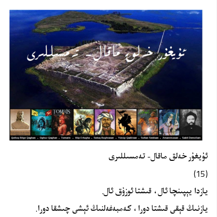
ئۇيغۇر خەلق ماقال- تەمسىللىرى
(15)
يازدا يېپىنچا ئال، قىشتا ئوزۇق ئال.
يازنىڭ قېقى قىشتا دورا، كەمبەغەلنىڭ ئېشى چىشقا دورا.