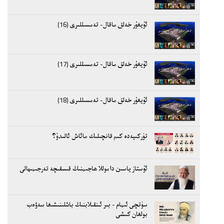
ئۇيغۇر خەلق ماقال- تەمسىللىرى (16)
ئۇيغۇر خەلق ماقال- تەمسىللىرى (17)
ئۇيغۇر خەلق ماقال- تەمسىللىرى (18)
تۈركىيەدە كىم قانچىلىك مائاش ئالىدۇ؟
ئۇستاز ياسىن داموللا ھاجىمنىڭ قىسقىچە تەرجىمىھالى
سۈتچى ئىمام - بىر ئىنقىلابنىڭ باشلىنىشىغا سەۋەب
بولغان كىشى