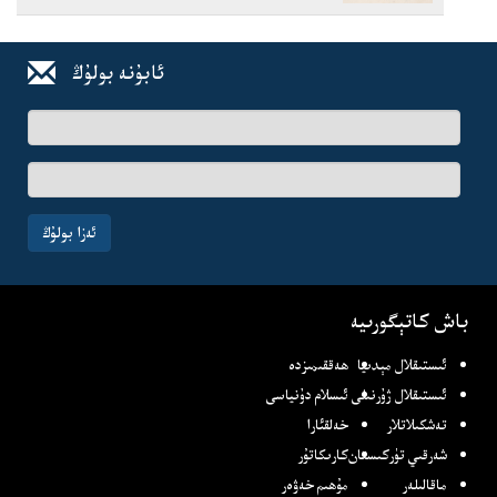
ئابۇنە بولۇڭ
ئىسىم-
فامىلىڭىز
ئېلخەت
ئادرىسىڭىز
ئەزا بولۇڭ
باش كاتېگورىيە
ئىستىقلال مېدىيا
ھەققىمىزدە
ئىستىقلال ژۇرنىلى
ئىسلام دۇنياسى
تەشكىلاتلار
خەلقئارا
شەرقىي تۈركىستان
كارىكاتۇر
ماقالىلەر
مۇھىم خەۋەر