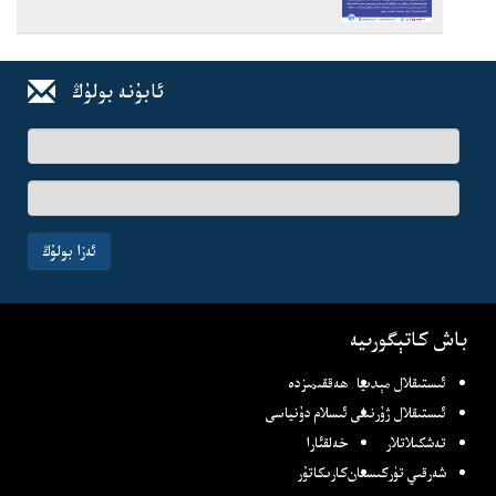
ئابۇنە بولۇڭ
ئىسىم-
فامىلىڭىز
ئېلخەت
ئادرىسىڭىز
ئەزا بولۇڭ
باش كاتېگورىيە
ئىستىقلال مېدىيا
ھەققىمىزدە
ئىستىقلال ژۇرنىلى
ئىسلام دۇنياسى
تەشكىلاتلار
خەلقئارا
شەرقىي تۈركىستان
كارىكاتۇر