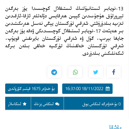
13-نويابىر ئىستانبۇلنىڭ ئىستىقلال كوچىسىدا يۈز بەرگەن
تېررورلۇق ھۇجۇمىدىن كېيىن ھەرقايسى دۆلەتلەر ئارقا-ئارقىدىن
تەزىيە بىلدۈرۈشتى. شەرقىي تۈركىستان يېڭى نەسىل ھەرىكىتىدىن
بىر ھەيئەت 17-نويابىر ئىستىقلال كوچىسىدىكى ۋەقە يۈز بەرگەن
جايغا بېرىپ، گۈل ۋە شەرقىي تۈركىستان بايرىقىنى قويۇپ،
شەرقىي تۈركىستان خەلقىنىڭ تۈركىيە خەلقى بىلەن بىرگە
ئىكەنلىكىنى بىلدۈردى.
18/11/2022 16:37:00
بۇ خەۋەر 1675 قېتىم كۆرۈلدى
0 بۇ خەۋەرگە ئىنكاس يوق
ئىنكاس يزىڭ
ئىنكاسلار
باشقا