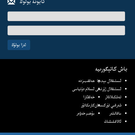
ئابۇنە بولۇڭ
ئىسىم-
فامىلىڭىز
ئېلخەت
ئادرىسىڭىز
ئەزا بولۇڭ
باش كاتېگورىيە
ئىستىقلال مېدىيا
ھەققىمىزدە
ئىستىقلال ژۇرنىلى
ئىسلام دۇنياسى
تەشكىلاتلار
خەلقئارا
شەرقىي تۈركىستان
كارىكاتۇر
ماقالىلەر
مۇھىم خەۋەر
ئالاقىلىشىڭ