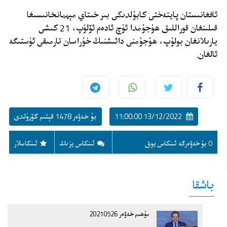
ئافغانىستان پايتەختى كابۇلدىكى بىر خىتاي مېھمانخانىسىغا
قىلىنغان قوراللىق ھۇجۇمدا ئۈچ ئادەم ئۆلۈپ، 21 كىشى
يارىلانغان بولۇپ، ھۇجۇمنى دائىشنىڭ خۇراسان تارمىقى ئۈستىگە
ئالغان.
13/12/2022 11:00:00
بۇ خەۋەر 1478 قېتىم كۆرۈلدى
0 بۇ خەۋەرگە ئىنكاس يوق
ئىنكاس يزىڭ
ئىنكاسلار
باشقا
مۇھىم خەۋەر 20210526