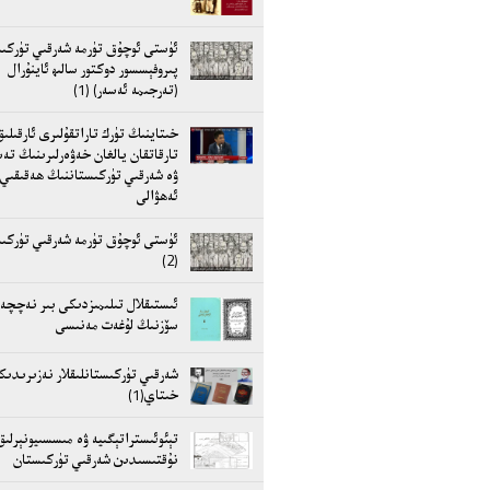
ئۈستى ئوچۇق تۈرمە شەرقىي تۈركى
پىروفېسسور دوكتور سالىھ ئاينۇرال
(تەرجىمە ئەسەر) (1)
خىتاينىڭ تۈرك تاراتقۇلىرى ئارقىلى
تارقاتقان يالغان خەۋەرلىرىنىڭ تە
ۋە شەرقىي تۈركىستاننىڭ ھەقىقىي
ئەھۋالى
ئۈستى ئوچۇق تۈرمە شەرقىي تۈركى
(2)
ئىستىقلال تىلىمىزدىكى بىر نەچچە
سۆزنىڭ لۇغەت مەنىسى
شەرقىي تۈركىستانلىقلار نەزىرىدىك
خىتاي(1)
تېئوئىستراتېگىيە ۋە مىسسىيونېرلىق
نۇقتىسىدىن شەرقىي تۈركىستان