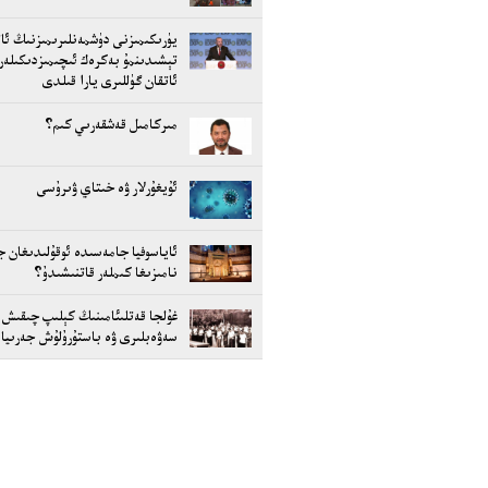
يۈرىكىمىزنى دۈشمەنلىرىمىزنىڭ ئات
تېشىدىنمۇ بەكرەك ئىچىمىزدىكىلەر
ئاتقان گۈللىرى يارا قىلدى
مىركامىل قەشقەرىي كىم؟
ئۇيغۇرلار ۋە خىتاي ۋىرۇسى
ئاياسوفيا جامەسىدە ئوقۇلىدىغان ج
نامىزىغا كىملەر قاتنىشىدۇ؟
غۇلجا قەتلىئامىنىڭ كېلىپ چىقىش
سەۋەبلىرى ۋە باستۇرۇلۇش جەرىيا