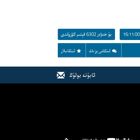
بۇ خەۋەر 6302 قېتىم كۆرۈلدى
ئىنكاس يزىڭ
ئىنكاسلار
ئابۇنە بولۇڭ