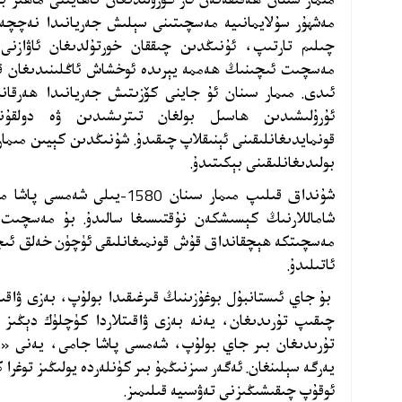
مەشھۇر سۇلايمانىيە مەسچىتىنى سېلىش جەريانىدا نەچچە
چىلىم تارتىپ، ئۇنىڭدىن چىققان خورتۇلدىغان ئاۋازنى 
مەسچىت ئىچىنىڭ ھەممە يېرىدە ئوخشاش ئاڭلىنىدىغان قىل
ئىدى. مىمار سىنان ئۇ جاينى كۆزىتىش جەريانىدا ھەرقاند
ئۇرۇلىشىدىن ھاسىل بولغان تىترىشىدىن ۋە دولقۇن
قونمايدىغانلىقىنى ئېنىقلاپ چىقىدۇ. شۇنىڭدىن كېيىن مىما
بولىدىغانلىقىنى بېكىتىدۇ.
شۇنداق قىلىپ مىمار سىنان 580
مەسچىتكە ھېچقانداق قۇش قونمىغانلىقى ئۈچۈن خەلق ئى
ئاتىلىدۇ.
بۇ جاي ئىستانبۇل بوغۇزىنىڭ قىرغىقىدا بولۇپ، بەزى ۋاقىت
چىقىپ تۇرىدىغان، يەنە بەزى ۋاقىتلاردا كۈچلۈك دېڭىز دو
تۇرىدىغان بىر جاي بولۇپ، شەمسى پاشا جامى، يەنى «
يەرگە سېلىنغان. ئەگەر سىزنىڭمۇ بىر كۈنلەردە يولىڭىز توغر
ئوقۇپ چىقىشىڭىزنى تەۋسىيە قىلىمىز.