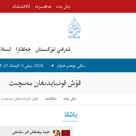
باش بەت
ھەققىمىزدە
ئالاقىلىشىڭ
شەرقىي تۈركىستان
خەلقئارا
ئىسلام
2026-يىلى 5-ئاينىڭ 27-كۈنىدىكى مۇھىم خەۋەر
قۇش قونمايدىغان مەسچىت
باش بەت
ماقالىلەر
قۇش قونمايدىغان مەسچىت
باشقا
خېنە يېقىلغان قىز مىلتىقى