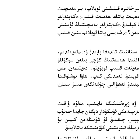
بىر خاتىرە قېلىشىنى ئويلاپ، بىر مەسچىت
مەھمەت پاشاغا ھەسەت قىلىپ: «كەپتەرلەر
كېلىدۇ. «كەپتەرلەر مەسچىتنىڭ ئۈستىنى
ارمەن؟». شەمسى پاشا ئويلانماستىن قىلىپ
سىناننىڭ ئالدىغا بارىدۇ ۋە: «ئەپەندىم،
ۋاقتىدا ھەسەتنىڭ كۈچى بىلەن سوكۇللۇ
 مەينەت قىلىپ قويۇپتۇ، دەپتىمەن. مەن
ويىدۇ. ئەمدىكى گەپ، ھاۋا بوشلۇقىدا
يتىدۇ. ئەھۋالنى چۈشەنگەن مىمار سىنان:
 ۋە زېرەكلىكىگە تايىنىپ مەلۇم ۋاقىت
تەرىپىدىكى ئۈسكۈدار دېگەن جايدا جەنۇب
ېپىپ چىقىدۇ. ئۇ شۇنىڭدىن كېيىن بۇ
ەرنىڭ تىترىشىنى كۆزىتىشكە باشلايدۇ.
ىر قۇرۇلۇش ئۇستىسى بولۇپ، ئۆز ۋاقتىدا