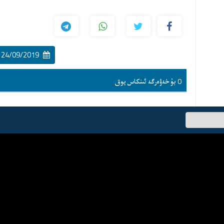
24/09/2019 16:11:00
0 بۇ خەۋەرگە ئىنكاس يوق
ئىسىم-
فامىلىڭىز