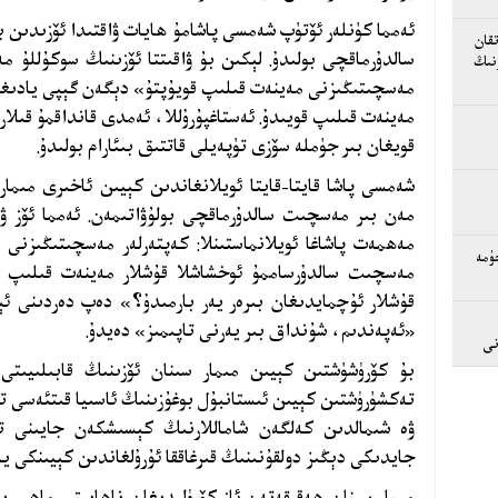
ئەمما كۈنلەر ئۆتۈپ شەمسى پاشامۇ ھايات ۋاقتىدا ئۆزىدىن 
قان
سالدۇرماقچى بولىدۇ. لېكىن بۇ ۋاقىتتا ئۆزىنىڭ سوكۇللۇ 
نىڭ
مەسچىتىڭىزنى مەينەت قىلىپ قويۇپتۇ» دېگەن گېپى يادىغا 
مەينەت قىلىپ قويىدۇ. ئەستاغپۇرۇللا، ئەمدى قانداقمۇ قىل
قويغان بىر جۈملە سۆزى تۈپەيلى قاتتىق بىئارام بولىدۇ.
شەمسى پاشا قايتا-قايتا ئويلانغاندىن كېيىن ئاخىرى مىمار 
مەن بىر مەسچىت سالدۇرماقچى بولۇۋاتىمەن. ئەمما ئۆز 
مەھمەت پاشاغا ئويلانماستىنلا: كەپتەرلەر مەسچىتىڭىزنى
ۈمە
مەسچىت سالدۇرساممۇ ئوخشاشلا قۇشلار مەينەت قىلىپ ق
قۇشلار ئۇچمايدىغان بىرەر يەر بارمىدۇ؟» دەپ دەردىنى ئې
«ئەپەندىم، شۇنداق بىر يەرنى تاپىمىز» دەيدۇ.
نى
بۇ كۆرۈشۈشتىن كېيىن مىمار سىنان ئۆزىنىڭ قابىلىيىتى
تەكشۈرۈشتىن كېيىن ئىستانبۇل بوغۇزىنىڭ ئاسىيا قىتئەسى 
ۋە شىمالدىن كەلگەن شاماللارنىڭ كېسىشكەن جايىنى ت
جايدىكى دېڭىز دولقۇنىنىڭ قىرغاققا ئۇرۇلغاندىن كېيىنكى ي
مىمار سىنان ھەقىقەتەن ئاز كۆرۈلىدىغان ناھايىتى ماھىر ب