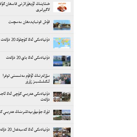
خىتاينىڭ ئۇيغۇرلارنى قامىغان گۇل
لاگېرلىرى
قۇش قونمايدىغان مەسچىت
دۇنيادىكى ئەڭ كۈچلۈك 20 دۆلەت
دۇنيادىكى ئەڭ باي 20 دۆلەت
سۆزلەرنىڭ ئۇقۇم مەنىسىنى توغرا
ئىگىلىشىمىز زۆرۈر
دۇنيادىكى ھەربىي كۈچى ئەڭ ئاجىز
دۆلەت
تۈرك جۇمھۇرىيەتلىرىنىڭ ھەربىي ك
دۇنيادىكى ئەڭ كەمبەغەل 20 دۆلەت