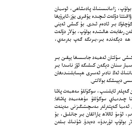
 بولۇپ، زامانىسىنىڭ پادىشاھى، ئوسمان
شاھى مۇراد III (III. Murad) ئىدى. ئۇ ۋاقىتتا دۆلەت ئىچىدە يۇقىرى يۈز-ئابرۇيغا
چلۈك بىر ئادەم ئىدى. بۇ كىشى ئەينى
ەن رىقابەت ھالىتىدە بولۇپ، بۇلار دۆلەت
 ھە دېگەندە بىر-بىرىگە گەپ بەرمەي،
ىشى سۇلتان ئەھمەد جامىسىغا يېقىن بىر
مار سىنان دېگەن كىشىگە ئۆز نامىدا بىر
اننىڭ ئەڭ نادىر ئەسىرى ھېسابلىنىدىغان
سى دېيىشكە بولاتتى.
ن گەپلەر ئايلىنىپ، سوكۇللۇ مەھمەت پاشا
شا چىدىماي سوكۇللۇ مۇھەممەد پاشاغا:
 ئەمما كەپتەرلەر مەسچىتىڭىزنى مەينەت
، ئۇمۇ ئاللاھ ياراتقان بىر جانلىق، بۇ
ار بولۇپ تۇرىدۇ» دەيدۇ. شۇنىڭ بىلەن