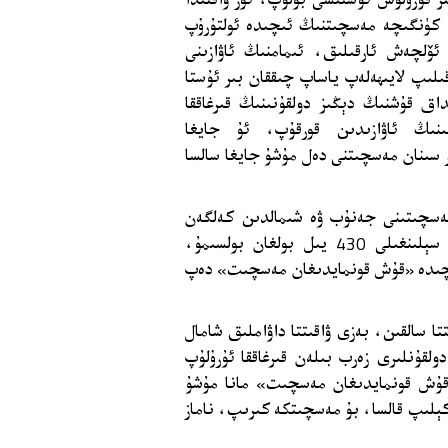
 كۈنگىچە مەسچىتنىڭ ئىچىدە ئولتۇرۇپ
ئۆلچەش ئارقىلىق، ئىمامنىڭ ئاۋازىنى
ىپ لايىھەلەپ ياساپ چىققان بىر ئۇستا
اق قۇشنىڭ دېڭىز دولقۇنىنىڭ قىرغاققا
ىنىڭ ئاۋازىدىن قورقۇپ، ئۇ جايغا
ر سىنان مەسچىتنى دەل مۇشۇ جايغا سالسا
1-يىلى شەمسى پاشا مەسچىتىنى جەنۇب ۋە شىمالدىن كەلگەن
شاماللارنىڭ كېسىشكەن نۇقتىسىغا سالىدۇ. بۇ مەسچىت سېلىنغىلى 430 يىل بولغان بولسىمۇ،
چىدە «قۇش قونمايدىغان مەسچىت» دەپ
تا سالقىن، بەزى ۋاقىتتا داۋاملىق شامال
لقۇنلىرى زەرب بىلەن قىرغاققا ئۇرۇلۇپ
قۇش قونمايدىغان مەسچىت» مانا مۇشۇ
ا كېلىپ قالسا، بۇ مەسچىتكە كىرىپ، ناماز