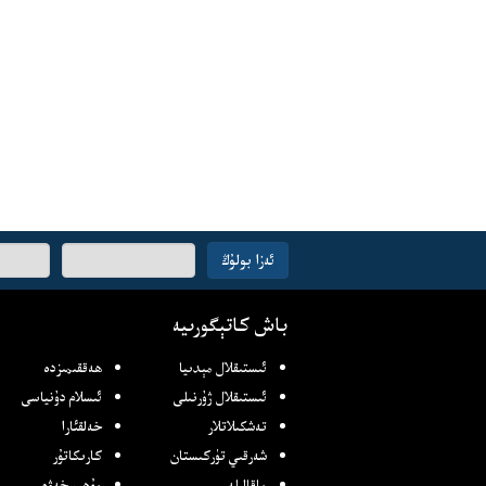
ئېلخەت
ئەزا بولۇڭ
ئادرىسىڭىز
باش كاتېگورىيە
ئىستىقلال مېدىيا
ھەققىمىزدە
ئىستىقلال ژۇرنىلى
ئىسلام دۇنياسى
تەشكىلاتلار
خەلقئارا
شەرقىي تۈركىستان
كارىكاتۇر
ماقالىلەر
مۇھىم خەۋەر