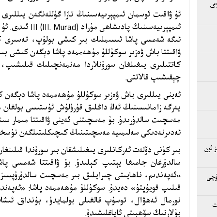
اگ
ئۇ ۋاقىت ئوسمان ئىمپېرىيەسىنىڭ تازا گۈللەنگەن يىللىرى
ئىمپېرىيەسىنىڭ پادى
ئىگە شەمسى پاشا ئىسىملىك بىر كىشى بولۇپ، تەسىرى كۈ
ۋاقىتتا باش ۋەزىر سوكۇللۇ مۇھەممەد پاشا دېگەن كىشى بىل
كاتتىلىرى يىغىلغان سورۇنلاردا مەنمەنچىلىك قىلىشىپ،
چېقىشىپ قالاتتى.
ئەينى يىللىرى باش ۋەزىر سوكۇللۇ مۇھەممەد پاشا دېگەن ك
يەرگە زامانىسىنىڭ ئەڭ داڭلىق قۇرۇلۇش ئۇستىسى بولغان مى
مەسچىت سالدۇرىدۇ. بۇ مەسچىتنى ئەينى ۋاقىتتا مىمار سىن
ئەدىرنەدىكى سەلىمىيە مەسچىتىنىڭ كىچىكلىتىلگەن نۇسخى
 ئون
بىر كۈنى دۆلەت ئەركانلىرى يىغىلىشقان بىر سورۇندا قىلىنغا
سالدۇرغان جامىغا يېتىپ كېلىدۇ. بۇ ۋاقىتتا شەمسى پا
«ئەپەندىم، ناھايىتى چىرايلىق بىر مەسچىت سالدۇرۇپسىز.
ۈچى
قىلىپ قويۇپتۇ» دەيدۇ. سوكۇللۇ مۇھەممەد پاشا: «ئەپەندىم
نورمال ئەھۋال، توسۇپ قالغىلى بولمايدۇ، بۇنداق ئىشل
بۇلارنىڭ سۆھبىتى ئاياغلىشىدۇ.