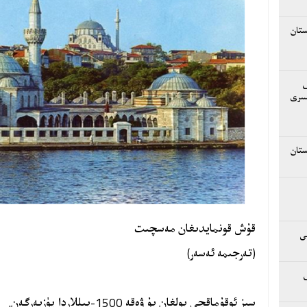
ستان
ق
سىرى
ستان
قۇش قونمايدىغان مەسچىت
ى
(تەرجىمە ئەسەر)
سىز ئوقۇماقچى بولغان بۇ ۋەقە 1500-يىللاردا يۈزبەرگەن.