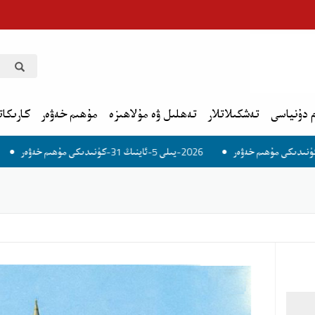
 دۇنياسى
تەشكىلاتلار
تەھلىل ۋە مۇلاھىزە
مۇھىم خەۋەر
كارىكات
2026-يىلى 5-ئاينىڭ 31-كۈنىدىكى مۇھىم خەۋەر
2026-يىلى 6-ئاينىڭ 1-كۈنىدىكى مۇھىم خەۋەر