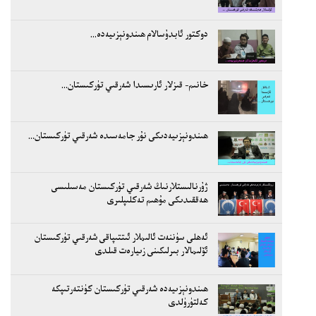
دوكتور ئابدۇسالام ھىندونېزىيەدە...
خانىم- قىزلار ئارىسىدا شەرقىي تۈركىستان...
ھىندونېزىيەدىكى نۇر جامەسىدە شەرقىي تۈركىستان...
ژۇرنالىستلارنىڭ شەرقىي تۈركىستان مەسىلىسى
ھەققىدىكى مۇھىم تەكلىپلىرى
ئەھلى سۈننەت ئالىملار ئىتتىپاقى شەرقىي تۈركىستان
ئۆلىمالار بىرلىكىنى زىيارەت قىلدى
ھىندونېزىيەدە شەرقىي تۈركىستان كۈنتەرتىپكە
كەلتۈرۈلدى