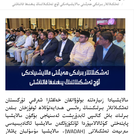
تەشكىلاتلار بىرلىكى ھەيئىتى مالايشىيادىكى ئۈچ تەشكىلاتنىڭ يىغىنىغا قاتناشتى
مالايشىيادا زىيارەتتە بولۇۋاتقان خەلقئارا شەرقىي تۈركىستان
تەشكىلاتلار بىرلىكىنىڭ رەئىسى ھىدايەتۇللاھ ئوغۇزخان بىلەن
بىرلىك باش كاتىپى ئابدۇرېشىت ئەمىنھاجى بۈگۈن مالايشىيا
پايتەختى كۇئالالامپۇردا ئۆتكۈزۈلگەن مالايشىيا ئاكادېمىيەسى
مەرىپەت تەشكىلاتى (
WADAH
)، مالايشىيا مۇسۇلمان ياشلار