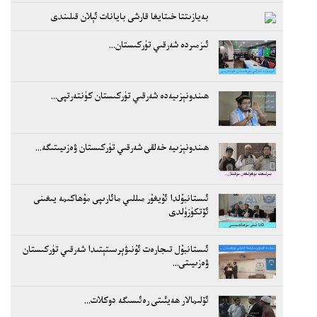
بەيازىتتا خىتايغا قارشى بايانات ئېلان قىلىندى
ئىزمىردە شەرقىي تۈركىستان...
ھىندونېزىيەدە شەرقىي تۈركىستان كۈنتەرتپى...
ھىندونېزىيە خەلقى شەرقىي تۈركىستان ۋەزىيىتىگە...
ئىستانبۇلدا ئۇيغۇر مىللىي مائارىپى مۇھاكىمە يىغىنى
ئۆتكۈزۈلدى
ئىستانبۇل تىجارەت ئۇنىۋېرسىتېتىدا شەرقىي تۈركىستان
ۋەزىيىتى...
ئۆلىمالار ھەيئىتى رەئىسىگە دوكلات...