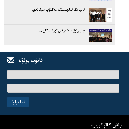
ئامېرىكا ئەلچىسىگە مەكتۇب سۇنۇلدى
چايىرئوۋادا شەرقىي تۈركىستان ...
ئابۇنە بولۇڭ
ئىسىم-
فامىلىڭىز
ئېلخەت
ئادرىسىڭىز
ئەزا بولۇڭ
باش كاتېگورىيە