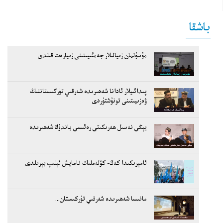
باشقا
مۇسۇلمان زىيالىلار جەمئىيىتىنى زىيارەت قىلدى
پىدائىيلار ئادانا شەھىرىدە شەرقىي تۈركىستاننىڭ
ۋەزىيىتىنى تونۇشتۇردى
يېڭى نەسىل ھەرىكىتى رەئىسى باندۇڭ شەھىرىدە
ئامېرىكىدا كەڭ- كۆلەملىك نامايش ئېلىپ بېرىلدى
مانىسا شەھىرىدە شەرقىي تۈركىستان...