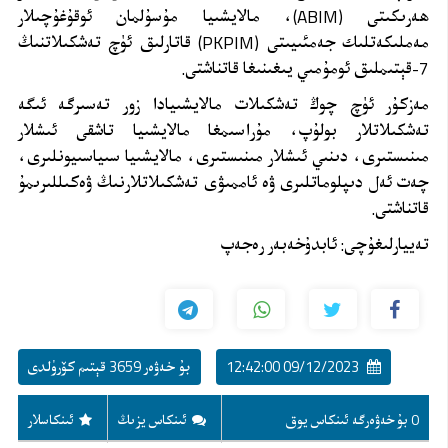
ھەرىكىتى
(
ABIM
)، مالايشىيا مۇسۇلمان ئوقۇغۇچىلار
مەملىكەتلىك جەمئىيىتى (
PKPIM
) قاتارلىق ئۈچ تەشكىلاتنىڭ
7-قېتىملىق ئومۇمىي يىغىنىغا قاتناشتى.
مەزكۇر ئۈچ چوڭ تەشكىلات مالايشىيادا زور تەسىرگە ئىگە
تەشكىلاتلار بولۇپ، مۇراسىمغا مالايشىيا تاشقى ئىشلار
مىنىستىرى، دىنىي ئىشلار مىنىستىرى، مالايشىيا سىياسىيونلىرى،
چەت ئەل دىپلوماتلىرى ۋە ئاممىۋى تەشكىلاتلارنىڭ ۋەكىللىرىمۇ
قاتناشتى.
تەييارلىغۇچى: ئابدۇخەبەر رەجەپ
09/12/2023 12:42:00
بۇ خەۋەر 3659 قېتىم كۆرۈلدى
0 بۇ خەۋەرگە ئىنكاس يوق
ئىنكاس يزىڭ
ئىنكاسلار