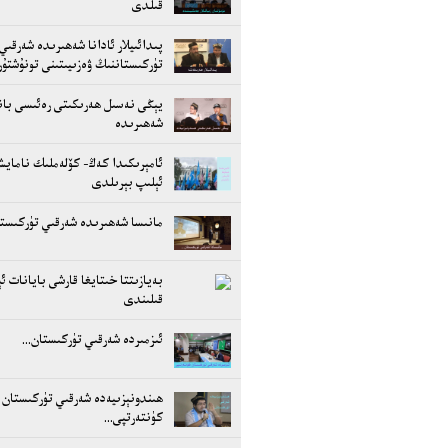
قىلدى
پىدائىيلار ئادانا شەھىرىدە شەرقىي
تۈركىستاننىڭ ۋەزىيىتىنى تونۇشتۇ
يېڭى نەسىل ھەرىكىتى رەئىسى بان
شەھىرىدە
ئامېرىكىدا كەڭ- كۆلەملىك ناماي
ئېلىپ بېرىلدى
مانىسا شەھىرىدە شەرقىي تۈركىستان
بەيازىتتا خىتايغا قارشى بايانات ئې
قىلىندى
ئىزمىردە شەرقىي تۈركىستان...
ھىندونېزىيەدە شەرقىي تۈركىستان
كۈنتەرتپى...