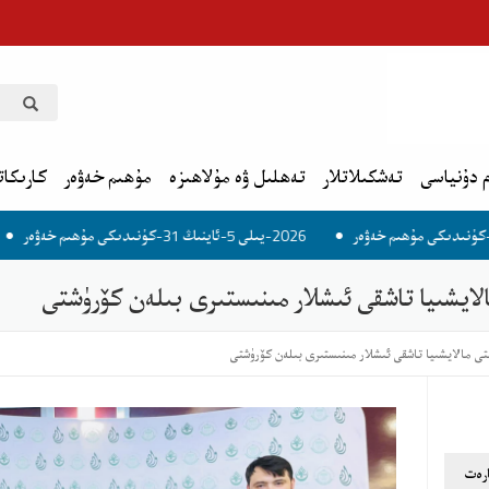
 دۇنياسى
تەشكىلاتلار
تەھلىل ۋە مۇلاھىزە
مۇھىم خەۋەر
كارىكات
2026-يىلى 5-ئاينىڭ 31-كۈنىدىكى مۇھىم خەۋەر
2026-يىلى 6-ئاينىڭ 1-كۈنىدىكى مۇھىم خەۋە
لايشىيا تاشقى ئىشلار مىنىستىرى بىلەن كۆرۈشتى
تى مالايشىيا تاشقى ئىشلار مىنىستىرى بىلەن كۆرۈشتى
ارەت