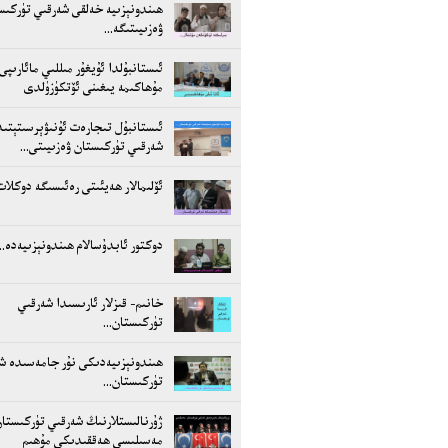
ھىندونېزىيە خەلقى شەرقىي تۈركىس
ۋەزىيىتىگە...
ئىستانبۇلدا ئۇيغۇر مىللىي مائارىپى
مۇھاكىمە يىغىنى ئۆتكۈزۈلدى
ئىستانبۇل تىجارەت ئۇنىۋېرسىتېتىد
شەرقىي تۈركىستان ۋەزىيىتى...
ئۆلىمالار ھەيئىتى رەئىسىگە دوكلات.
دوكتور ئابدۇسالام ھىندونېزىيەدە...
خانىم- قىزلار ئارىسىدا شەرقىي
تۈركىستان...
ھىندونېزىيەدىكى نۇر جامەسىدە ش
تۈركىستان...
ژۇرنالىستلارنىڭ شەرقىي تۈركىستا
مەسىلىسى ھەققىدىكى مۇھىم