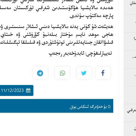
تان
ھەمدە مالايشىيا ھۆكۈمىتىدىن شەرقىي تۈركىستان مەسىلىس
پارچە مەكتۇپ سۇندى.
ھەيئەت شۇ كۈنى يەنە مالايشىيا دىنىي ئىشلار مىنىستىرى ۋە 
ھاجى موھد نايىم مۇختار بىلەنمۇ كۆرۈشتى ۋە خىتاي ر
ا
قىلىۋاتقان جىنايەتلىرىنى تونۇشتۇردى ۋە قىلىشقا تېگىشلىك
تەييارلىغۇچى: ئابدۇخەبەر رەجەپ
..
11/12/2023 16:11:00
0 بۇ خەۋەرگە ئىنكاس يوق
ەرقىي
ن