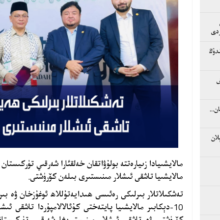
ردى
دۇڭ
ش
...
لان
مالايشىيا تاشقى ئىشلار مىنىستىرى بىلەن كۆرۈشتى.
تەشكىلاتلار بىرلىكى رەئىسى ھىدايەتۇللاھ ئوغۇزخان ۋە ب
10-دېكابىر مالايشىيا پايتەختى كۇئالالامپۇردا تاشقى ئىش
كۆرۈشتى ۋە تاشقى ئىشلار مىنىستىرىغا شەرقىي تۈركىستان