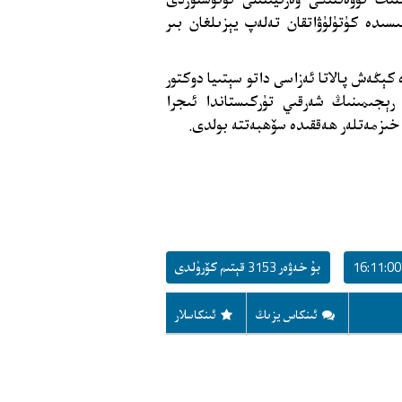
ىدە كۈتۈلۈۋاتقان تەلەپ يېزىلغان بىر
كېڭەش پالاتا ئەزاسى داتو سېتىيا دوكتور
ېجىمىنىڭ شەرقىي تۈركىستاندا ئىجرا
 خىزمەتلەر ھەققىدە سۆھبەتتە بولدى.
بۇ خەۋەر 3153 قېتىم كۆرۈلدى
ئىنكاس يزىڭ
ئىنكاسلار