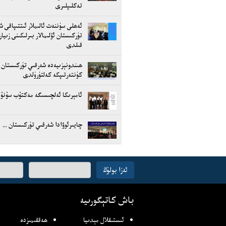
تەكلىپلىرى
ئەھلى سۈننەت ئالىملار ئىتتىپاقى ش
تۈركىستان ئۆلىمالار بىرلىكىنى زىيا
قىلدى
ھىندونېزىيەدە شەرقىي تۈركىستان
كۈنتەرتىپكە كەلتۈرۈلدى
ئامېرىكا ئەلچىسىگە مەكتۇب سۇنۇ
چايىرئوۋادا شەرقىي تۈركىستان ...
ئېلخەت
ئەزا بولۇڭ
ئادرىسىڭىز
باش كاتېگورىيە
ئىستىقلال مېدىيا
ھەققىمىزدە