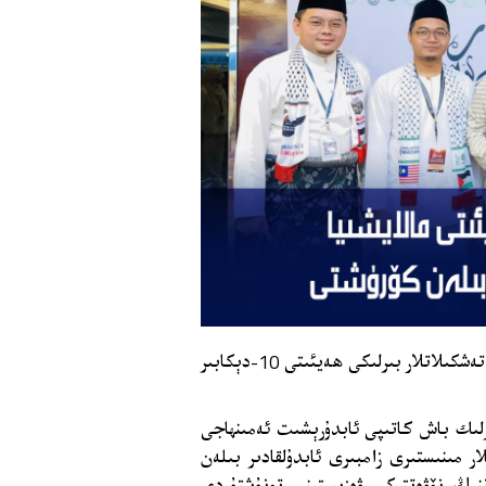
مالايشىيادا زىيارەتتە بولۇۋاتقان خەلقئارا شەرقىي تۈركىستان تەشكىلاتلار بىرلىكى ھەيئىتى 10-دېكابىر
ىرلىك باش كاتىپى ئابدۇرېشىت ئەمىنھاجى
لار مىنىستىرى زامبىرى ئابدۇلقادىر بىلەن
نىڭ نۆۋەتتىكى ۋەزىيىتىنى تونۇشتۇردى