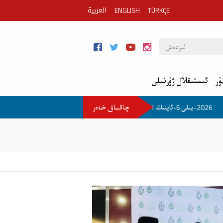
العربية
ENGLISH
TÜRKÇE
ۇر
ئىستىقلال ژۇرنىلى
چاقماق خەەر
ر
2026-يىلى 6-ئاينىڭ 1-كۈنىدىكى مۇھىم خەۋەر