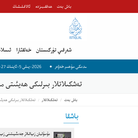
باش بەت
ھەققىمىزدە
ئالاقىلىشىڭ
شەرقىي تۈركىستان
خەلقئارا
ئىسلام
2026-يىلى 5-ئاينىڭ 27-كۈنىدىكى مۇھىم خەۋەر
تەشكىلاتلار بىرلىكى ھەيئىتى ما
باش بەت
تەشكىلاتلار
تەشكىلاتلار بىرلىكى ھەيئى
باشقا
مۇسۇلمان زىيالىلار جەمئىيىتىنى زىي