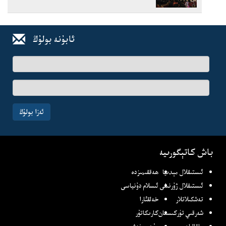
ئابۇنە بولۇڭ
ئىسىم-
فامىلىڭىز
ئېلخەت
ئادرىسىڭىز
ئەزا بولۇڭ
باش كاتېگورىيە
ئىستىقلال مېدىيا
ھەققىمىزدە
ئىستىقلال ژۇرنىلى
ئىسلام دۇنياسى
تەشكىلاتلار
خەلقئارا
شەرقىي تۈركىستان
كارىكاتۇر