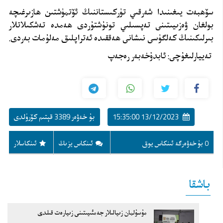
سۆھبەت يىغىنىدا شەرقىي تۈركىستاننىڭ ئۆتمۈشتىن ھازىرغىچە
بولغان ۋەزىيىتىنى تەپسىلىي تونۇشتۇردى ھەمدە تەشكىلاتلار
بىرلىكىنىڭ كەلگۈسى نىشانى ھەققىدە ئەتراپلىق مەلۇمات بەردى.
تەييارلىغۇچى: ئابدۇخەبەر رەجەپ
13/12/2023 15:35:00
بۇ خەۋەر 3389 قېتىم كۆرۈلدى
0 بۇ خەۋەرگە ئىنكاس يوق
ئىنكاس يزىڭ
ئىنكاسلار
باشقا
مۇسۇلمان زىيالىلار جەمئىيىتىنى زىيارەت قىلدى