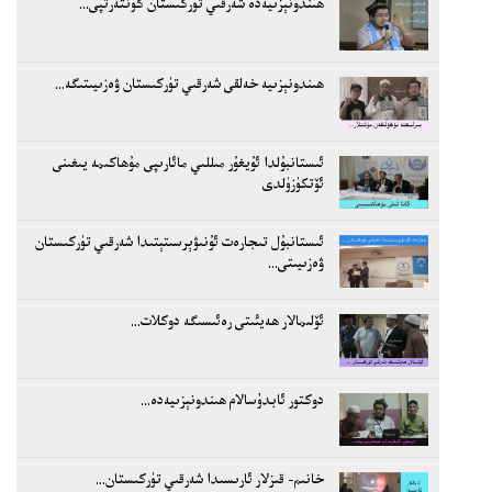
ھىندونېزىيەدە شەرقىي تۈركىستان كۈنتەرتپى...
ھىندونېزىيە خەلقى شەرقىي تۈركىستان ۋەزىيىتىگە...
ئىستانبۇلدا ئۇيغۇر مىللىي مائارىپى مۇھاكىمە يىغىنى
ئۆتكۈزۈلدى
ئىستانبۇل تىجارەت ئۇنىۋېرسىتېتىدا شەرقىي تۈركىستان
ۋەزىيىتى...
ئۆلىمالار ھەيئىتى رەئىسىگە دوكلات...
دوكتور ئابدۇسالام ھىندونېزىيەدە...
خانىم- قىزلار ئارىسىدا شەرقىي تۈركىستان...