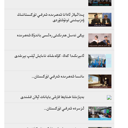
پىدائىيلار ئادانا شەھىرىدە شەرقىي تۈركىستاننىڭ
ۋەزىيىتىنى تونۇشتۇردى
يېڭى نەسىل ھەرىكىتى رەئىسى باندۇڭ شەھىرىدە
ئامېرىكىدا كەڭ- كۆلەملىك نامايش ئېلىپ بېرىلدى
مانىسا شەھىرىدە شەرقىي تۈركىستان...
بەيازىتتا خىتايغا قارشى بايانات ئېلان قىلىندى
ئىزمىردە شەرقىي تۈركىستان...