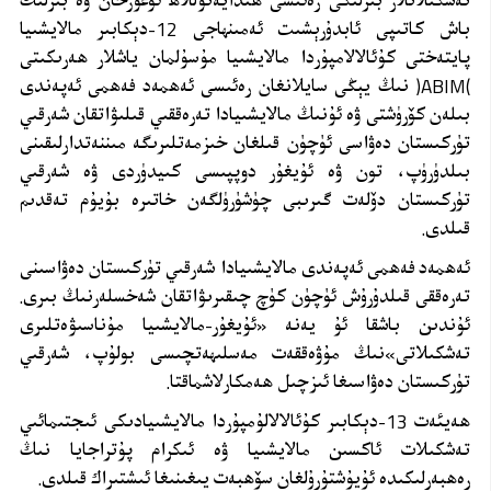
تەشكىلاتلار بىرلىكى رەئىسى ھىدايەتۇللاھ ئوغۇزخان ۋە بىرلىك
باش كاتىپى ئابدۇرېشىت ئەمىنھاجى 12-دېكابىر مالايشىيا
پايتەختى كۇئالالامپۇردا مالايشىيا مۇسۇلمان ياشلار ھەرىكىتى
(
ABIM
)
نىڭ يېڭى سايلانغان رەئىسى ئەھمەد فەھمى ئەپەندى
بىلەن كۆرۈشتى ۋە ئۇنىڭ مالايشىيادا تەرەققىي قىلىۋاتقان شەرقىي
تۈركىستان دەۋاسى ئۈچۈن قىلغان خىزمەتلىرىگە مىننەتدارلىقىنى
بىلدۈرۈپ، تون ۋە ئۇيغۇر دوپپىسى كىيدۈردى ۋە شەرقىي
تۈركىستان دۆلەت گىرىبى چۈشۈرۈلگەن خاتىرە بۇيۇم تەقدىم
قىلدى.
ئەھمەد فەھمى ئەپەندى مالايشىيادا شەرقىي تۈركىستان دەۋاسىنى
تەرەققى قىلدۇرۇش ئۈچۈن كۈچ چىقىرىۋاتقان شەخسلەرنىڭ بىرى.
ئۇندىن باشقا ئۇ يەنە «ئۇيغۇر-مالايشىيا مۇناسىۋەتلىرى
تەشكىلاتى»نىڭ مۇۋەققەت مەسلىھەتچىسى بولۇپ، شەرقىي
تۈركىستان دەۋاسىغا ئىزچىل ھەمكارلاشماقتا.
ھەيئەت 13-دېكابىر كۇئالالالۇمپۇردا مالايشىيادىكى ئىجتىمائىي
تەشكىلات ئاكسىن مالايشىيا ۋە ئىكرام پۇتراجايا
نىڭ
رەھبەرلىكىدە ئۇيۇشتۇرۇلغان سۆھبەت يىغىنىغا ئىشتىراك قىلدى.