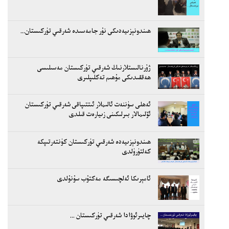
ھىندونېزىيەدىكى نۇر جامەسىدە شەرقىي تۈركىستان...
ژۇرنالىستلارنىڭ شەرقىي تۈركىستان مەسىلىسى
ھەققىدىكى مۇھىم تەكلىپلىرى
ئەھلى سۈننەت ئالىملار ئىتتىپاقى شەرقىي تۈركىستان
ئۆلىمالار بىرلىكىنى زىيارەت قىلدى
ھىندونېزىيەدە شەرقىي تۈركىستان كۈنتەرتىپكە
كەلتۈرۈلدى
ئامېرىكا ئەلچىسىگە مەكتۇب سۇنۇلدى
چايىرئوۋادا شەرقىي تۈركىستان ...