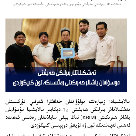
تەشكىلاتلار بىرلىكى ھەيئىتى مۇسۇلمان ياشلار ھەرىكىتى رەئىسىگە تون كىيگۈزدى
مالايشىيادا زىيارەتتە بولۇۋاتقان خەلقئارا شەرقىي تۈركىستان
تەشكىلاتلار بىرلىكى ھەيئىتى 12-دېكابىر مالايشىيا مۇسۇلمان
ياشلار ھەرىكىتى
(
ABIM
)
نىڭ يېڭى سايلانغان رەئىسى ئەھمەد
فەھمى ئەپەندىگە تون ۋە ئۇيغۇر دوپپىسى كىيگۈزدى.