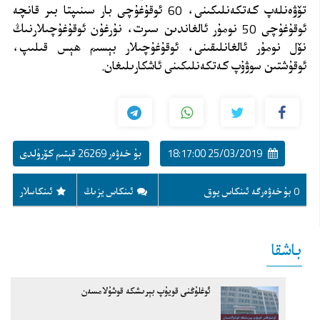
تۆۋەنلەپ كەتكەنلىكىنى، 60 ئوقۇغۇچى بار سىنىپتا بىر قانچە
ئوقۇغۇچى 50 نومۇر ئالغاندىن سىرت، نۇرغۇن ئوقۇغۇچىلارنىڭ
نۆل نومۇر ئالغانلىقىنى، ئوقۇغۇچىلار بېسىم ھېس قىلىپ،
ئوقۇشتىن سوۋۇپ كەتكەنلىكىنى ئاشكارىلىغان.
25/03/2019 18:17:00
بۇ خەۋەر 26269 قېتىم كۆرۈلدى
0 بۇ خەۋەرگە ئىنكاس يوق
ئىنكاس يزىڭ
ئىنكاسلار
باشقا
ئوغلۇڭنى قويۇپ بېرىشكە قوشۇلامسەن