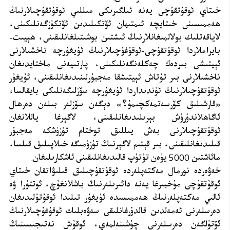
خىتاي ئوقۇتقۇچى يەنە ئىلگىرىكى مىللىي ئوقۇتقۇچىلارنىڭ
ھەممىسىنى خىتايچە ئىمتىھان ئۆتكىلىدىن ئۆتكۈزگەنلىكىنى،
لاياقەتلىك بولالمىغانلارنىڭ ئىشتىن بوشىتىلغانلىقىنى، ھېيىت-
بايراملاردا ئوقۇتقۇچى-ئوقۇغۇچىلارنىڭ ئۇيغۇرچە تاخشىلارنى
ئېيتىشى بىردەك چەكلەنگەنلىكىنى، پارتىيەنى ماختايدىغان
ناخشىلارنى بىر تۇتاش ئېيتىشقا مەجبۇرلىنىدىغانلىقىنى، ئۇيغۇر
ئوقۇتقۇچىلارنىڭ ئۈندىداردا ئۇيغۇرچە سۆزلىگەنلىكى بايقالسا،
«قارشىلىق كۆرسەتمەكچىمۇ؟» دېگەن سۆزلەر بىلەن دەرھال
ئاگاھلاندۇرۇش بېرىلىدىغانلىقىنى، لاگېرغا ياللانغان
ئوقۇتقۇچىلارنى بەش يىللىق توختام تۈزۈشكە مەجبۇر
قىلىدىغانلىقىنى، بىر قېتىم لاگېرنىڭ تۈزۈمىگە خىلاپىلىق قىلسا،
مائاشتىن 5000 يۈەن تۇتۇپ قالىدىغانلىقىنى ئاشكارىلىغان.
خەۋەردە نورمال مەكتەپلەردە ئوقۇتقۇچىلىق قىلىۋاتقان خىتاي
ئوقۇتقۇچى مۇخبىرغا يەنە دائىرىلەرنىڭ باشلانغۇچ، ئوتتۇرا ۋە
ئالىي مەكتەپلەرنىڭ ھەممىسىدە ئۇيغۇر تىلىدا ئوقۇتۇلىدىغان
دەرسلەرنى ئەمەلدىن قالدۇرغانلىقى سەۋەبلىك ئوقۇغۇچىلارنىڭ
ئۆتۈلگەن دەرسلەرنى چۈشىنەلمەي، ئوقۇش نەتىجىسىنىڭ