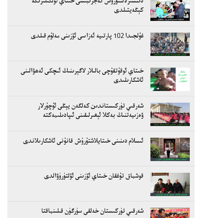
دىنسىزلاشتۇرۇش تەجرىبىسى خىتاي ئۆلكىلىرىگە
كېڭەيتىلدى
غۇلجىدا 102 پارتىيە ئەزاسى ئۆزىنى مەلۇم قىلدى
خىتاي ئوقۇتقۇچى بالىلار لاگېرىنىڭ ئىچكى ئەھۋالىنى
ئاشكارىلىدى
شەرقىي تۈركىستاندىن كەلگەن يېڭى ئۇچۇرلار
ۋەزىيەتنىڭ بەكلا ئېغىرلىقىنى ئىپادىلىمەكتە
ئىسلام دىنىنى خىتايلاشتۇرۇش قانۇنى ئاشكارىلاندى
قوشماق تۇغقان خىتاي ئۆزىنى ئۆلتۈرۈۋالدى
شەرقىي تۈركىستان خەلقى سۈرگۈن قىلىنماقتا