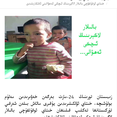
خىتاي ئوقۇتقۇچى بالىلار لاگېرىنىڭ ئىچكى ئەھۋالىنى ئاشكارىلىدى
زىمىستان تورىنىڭ 24-مارت بەرگەن خەۋىرىدىن مەلۇم
بولۇشىچە، خىتاي ئۆلكىلىرىدىن يۇقىرى مائاش بىلەن شەرقىي
تۈركىستانغا تەكلىپ قىلىنغان خىتاي ئوقۇتقۇچى بالىلار