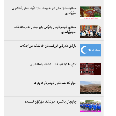
خىتاينىڭ ۋاخان كارىدورىدا بازا قۇرغانلىقى ئىلگىرى
سۈرۈلدى
خىتاي ئۇيغۇرلارنى پانۇس بايرىمىنى تەبرىكلەشكە
مەجبۇرلىدى
بارلىق شەرقىي تۈركىستان خەلقىگە مۇراجىئەت
لاگېرغا تۇتقۇن قىلىنىشنىڭ باھانىلىرى
مازار كەنتىدىكى ئۇيغۇرلار قەيەردە
چاپچال ياشلىرى سۈنىڭغا سۈرگۈن قىلىندى