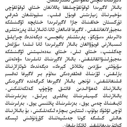
لاگېرىنىڭ ئىچكى ئەھۋالىنى ئاشكارىلىغان.
بالىلار لاگېرىدا ئوقۇتقۇچىلىققا ياللانغان خىتاي ئوقۇتقۇچى
مۇخبىرنىڭ زىيارىتىنى قوبۇل قىلىپ، مىليونلىغان شەرقىي
تۈركسىتان خەلقىنىڭ جازا لاگېرلىرىدا خىتايچە ئۆگىنىشكە
مەجبۇرلانغانلىقىنى، لاگېرغا قامالغان ئاتا-ئانىلارنىڭ پەرزەنتلىرى
دائىرىلەر «سۆيگۈ، پەرىشتىلەر باغچىسى» دېگەندەك چىرايلىق
ئىسىملارنى قويۇۋالغان بالىلار لاگېرلىرىدا ئانا تىلىدا سۆزلەش
چەكلىنىپ، خىتاي تىلى، خىتاي مەدەنىيىتىنى ئۆگىنىشكە
مەجبۇرلىنىۋاتقانلىقىنى، بالىلار لاگېرىنىڭ تاملىرىدا «ۋەتەننى
سۆيۈشنى سۆزدىن باشلاش كېرەك» دېگەندەك شوئارلارنىڭ
بارلىقىنى، ئۆزىنىڭ قەشقەردىكى مەلۇم بىر لاگېرغا تەقسىم
قىلىنغانلىقىنى، تۈنجى بالىلار لاگېرىغا كىرگەندە لاگېردىكى
بالىلارنىڭ ئەھۋالىدىن قاتتىق چۆچۈپ كەتكەنلىكىنى،
بالىلارنىڭ كىيىملىرىنىڭ يەڭلىرى يىرتىق، بەزىلىرىنىڭ
ئايىغىنىڭ چەمى يوق، بەزىلىرىنىڭ پاشنىسى يوق، بەرلىرىنىڭ
ئۇچى تۆشۈك بولۇپ، ئىنتايىن بىچارە ئىكەنلىكىنى، بۇ بالىلارنىڭ
ھالىتى كىشىگە كونا جەمئىيەتنىڭ كۆرۈنۈشىنى ئېسىگە
كەلتۈرىدىغانلىقىنى ئاشكارىلىغان.