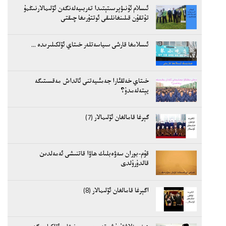
ئىسلام ئۇنىۋېرسىتېتىدا تەربىيەلەنگەن ئۆلىمالارنىڭمۇ
تۇتقۇن قىلىنغانلىقى ئوتتۇرىغا چىقتى
ئىسلامغا قارشى سىياسەتلەر خىتاي ئۆلكىلىرىدە ...
خىتاي خەلقئارا جەمئىيەتنى ئالداش مەقسىتىگە
يېتەلەمدۇ؟
گېرغا قامالغان ئۆلىمالار (7)
قۇم-بوران سەۋەبلىك ھاۋا قاتنىشى ئەمەلدىن
قالدۇرۇلدى
اگېرغا قامالغان ئۆلىمالار (8)