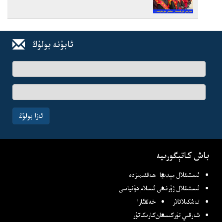
ئابۇنە بولۇڭ
ئىسىم-
فامىلىڭىز
ئېلخەت
ئادرىسىڭىز
ئەزا بولۇڭ
باش كاتېگورىيە
ئىستىقلال مېدىيا
ھەققىمىزدە
ئىستىقلال ژۇرنىلى
ئىسلام دۇنياسى
تەشكىلاتلار
خەلقئارا
شەرقىي تۈركىستان
كارىكاتۇر