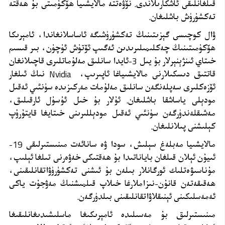
قىلغانلىقى ئاشكارىلاندى. نۆۋەتتە مالايشىيا ھۆكۈمىتى بۇ ھەقتە
تەكشۈرۈش باشلىغان.
ۋال كوچىسى گېزىتىنىڭ تەكشۈرۈشىگە ئاساسلانغاندا، ئامېرىكا
ھۆكۈمىتىنىڭ چەكلىمىلىرىدىن ئەگىپ ئۆتۈش ئۈچۈن، بىر قىسىم
خىتاي ئىنژېنېرلار بۇ يىل 3-ئايدا سانلىق مەلۇماتلىرى قاچىلانغان
قاتتىق دىسكىلارنى مالايشىياغا ئاپىرىپ،
Nvidia
نىڭ ئىلغار
ئۆزەكلىرى سەپلەنگەن سانلىق مەلۇمات مەركىزىدە سۈنئىي ئەقىل
مودېلى ياساشقا باشلىغان. ئۇلار بۇ خىل ئۇسۇل ئارقىلىق،
مەشىقلەندۈرگەن سۈنئىي ئەقىل مودېللىرىنى خىتايغا قايتۇرۇپ
كېلىشنى پىلانلىغان.
مالايشىيا مەبلەغ سېلىش، سودا ۋە سانائەت مىنىستىرلىقى 19-
ئىيۇن ئېلان قىلغان باياناتىدا بۇ ھەقتىكى خەۋەرنى تىلغا ئېلىپ،
مۇناسىۋەتلىك ئورگانلار بىلەن بۇ ئىشنى تەكشۈرۈۋاتقانلىقىنى،
ھەقىقەتەن قانۇن-نىزاملارغا خىلاپ قىلمىشنىڭ مەۋجۇت ياكى
ئەمەسلىكىنى ئېنىقلاۋاتقانلىقىنى بىلدۈرگەن.
مىنىستىرلىق بۇ مەسىلىدە ئامېرىكىغا ماسلىشىدىغانلىقىغا