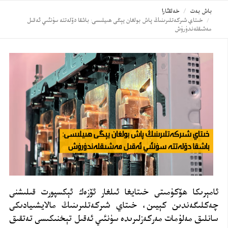
باش بەت
خەلقئارا
خىتاي شىركەتلىرىنىڭ پاش بولغان يېڭى ھىيلىسى: باشقا دۆلەتتە سۈنئىي ئەقىل
مەشىقلەندۈرۈش
ئامېرىكا ھۆكۈمىتى خىتايغا ئىلغار ئۆزەك ئېكسپورت قىلىشنى
چەكلىگەندىن كېيىن، خىتاي شىركەتلىرىنىڭ مالايشىيادىكى
سانلىق مەلۇمات مەركەزلىرىدە سۈنئىي ئەقىل تېخنىكىسى تەتقىق