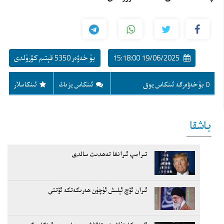
19/06/2025 15:18:00
بۇ خەۋەر 5350 قېتىم كۆرۈلدى
0 بۇ خەۋەرگە ئىنكاس يوق
ئىنكاس يزىڭ
ئىنكاسلار
باشقا
تىرامپ ئىرانغا تەھدىت سالدى
ئىران ئۆچ ئېلىش ئۈچۈن ھەرىكەتكە ئۆتتى