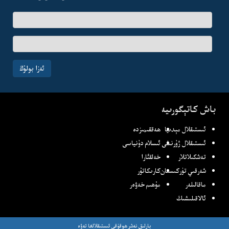
ئىسىم-
فامىلىڭىز
ئېلخەت
ئادرىسىڭىز
ئەزا بولۇڭ
باش كاتېگورىيە
ئىستىقلال مېدىيا
ھەققىمىزدە
ئىستىقلال ژۇرنىلى
ئىسلام دۇنياسى
تەشكىلاتلار
خەلقئارا
شەرقىي تۈركىستان
كارىكاتۇر
ماقالىلەر
مۇھىم خەۋەر
ئالاقىلىشىڭ
بارلىق نەشر ھوقۇقى ئىستىقلالغا تەۋە