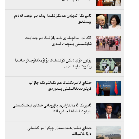
ئامېرىكا-تەيۋەن ھەمكارلىقىدا يەنە بىر مۇھىم قەدەم
بېسىلدى
ئۇگاندا ساقچىلىرى خىتايلارنىڭ بىر جىنايەت
شايكىسىنى بىتچىت قىلدى
پۈتۈن دۇنيادىكى كۈندىلىك يۇقۇملانغۇچىلار سانىدا
رېكورت يارىتىلدى
خىتاي ئامېرىكىنىڭ ھەرىكەتلىرىگە جاۋاب
قايتۇرىدىغانلىقىنى بىلدۈردى
ئامېرىكا ئەمەلدارلىرى ياۋروپانى خىتاي تېخنىكىسىنى
بايقۇت قىلىشقا چاقىرماقتا
خىتاي بىلەن ھىندىستان چېگرا سۈركىلىشى
داۋاملاشماقتا