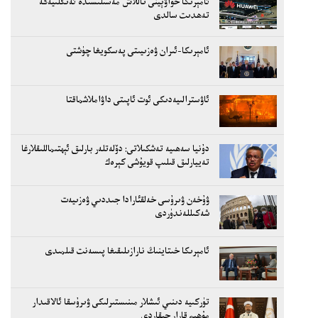
ئامېرىكا خۇاۋېينى تاللاش مەسىلىسىدە ئەنگلىيەگە
تەھدىت سالدى
ئامېرىكا-ئىران ۋەزىيىتى پەسكويغا چۈشتى
ئاۋسترالىيەدىكى ئوت ئاپىتى داۋاملاشماقتا
دۇنيا سەھىيە تەشكىلاتى: دۆلەتلەر بارلىق ئېھتىماللىقلارغا
تەييارلىق قىلىپ قويۇشى كېرەك
ۋۇخەن ۋىرۇسى خەلقئارادا جىددىي ۋەزىيەت
شەكىللەندۈردى
ئامېرىكا خىتاينىڭ نارازىلىقىغا پىسەنت قىلمىدى
تۈركىيە دىنىي ئىشلار مىنىستىرلىكى ۋىرۇسقا ئالاقىدار
مۇھىم قارار چىقاردى