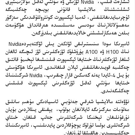
ئىشارەت قىلىپ،
Nvidia
ئۆزىكى ۋە سۈنئىي ئەقىل مۇلازىمىتېرى
ئىشلىتىشنىڭ مالايشىيا قانۇنى بويىچە چەكلىمىگە
ئۇچرىمايدىغانلىقىنى، ئەمما ئېكسپورت كونتروللۇقىدىكى سەزگۈر
مەھسۇلاتلارنىڭ سودىسى مەسىلىسىدە ھەرقانداق ھۆكۈمەت
بىلەن ھەمكارلىشىشنى خالايدىغانلىقىنى بىلدۈرگەن.
ئامېرىكا سودا مىنىستىرلىقى ئۆتكەن يىلى ئۆكتەبىردە
Nvidia
نىڭ
H100
ۋە
A100
يۈرۈشلۈك ئۆزەكلىرىنى ئۆز ئىچىگە ئالغان
ئىلغار ئۆزەكلەرنىڭ خىتايغا ئېكسپورت قىلىنىشىغا تېخىمۇ قاتتىق
چەكلىمە قويىدىغانلىقىنى ئېلان قىلغانىدى. ئامېرىكا ھۆكۈمىتى
بۇ يىل 4-ئايدا يەنە كەسكىن قارار چىقىرىپ،
Nvidia
شىركىتىنىڭ
خىتايغا سۈنئىي ئەقىل ئۆزەكلىرىنى ئېكسپورت قىلىشىنى
چەكلىگەنىدى.
نۆۋەتتە مالايشىيا شەرقىي جەنۇبىي ئاسىيادىكى مۇھىم سانلىق
مەلۇمات مەركىزىگە ئايلانغان بولۇپ،
يېقىنقى يىللاردىن بۇيان
نۇرغۇنلىغان تېخنىكا شىركەتلىرىنى جەلپ قىلغان. خىتاي
شىركەتلىرى بولسا تۈرلۈك يوچۇقلاردىن پايدىلىنىپ، ئامېرىكىنىڭ
چەكلىمىسىدىن ھالقىشقا ئۇرۇنغان.