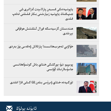
ياپونىيەدىكى قىسمەن پارلامېنت ئەزالىرى شى
جىنپىڭنىڭ ياپونىيە زىيارىتىنى بىكار قىلىشنى تەلەپ
قىلدى
ھىندىستان ئارمىيەسىگە قورال ئىشلىتىش ھوقۇقى
بېرىلدى
خۇاۋېي تەجرىبىخانىسىدا پارتلاش ۋەقەسى يۈز بەردى
پومپېيو :نيۇ-يوركتىكى خىتاي باش كونسۇلخانىسى
جاسۇسلارنىڭ ئۇۋىسى
تۈركىيەدە خىتاي ۋىرۇسى بىلەن 68 كىشى قازا قىلدى
ئابۇنە بولۇڭ