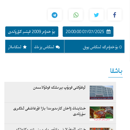
07/07/2025 20:00:00
بۇ خەۋەر 2009 قېتىم كۆرۈلدى
0 بۇ خەۋەرگە ئىنكاس يوق
ئىنكاس يزىڭ
ئىنكاسلار
باشقا
ئوغلۇڭنى قويۇپ بېرىشكە قوشۇلامسەن
خىتاينىڭ ۋاخان كارىدورىدا بازا قۇرغانلىقى ئىلگىرى
سۈرۈلدى
خىتاي ئۇيغۇرلارنى پانۇس بايرىمىنى تەبرىكلەشكە