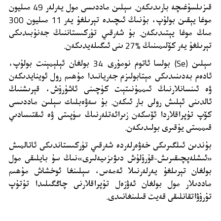
قىزىلسۇغىچە بارىدىكەن. سېلىن ماددىسى مول يەرلەر 49 مىليون
موغا يېقىن بولۇپ، بۇنىڭ ئىچىدە تېرىلغۇ يەر
11 مىليون 300
مىڭ موغا يېتىدىكەن. بۇ شەرقىي تۈركىستاننىڭ جەنۇبىدىكى
تېرىلغۇ يەر كۆلىمىنىڭ %27 ىنى
ئىگىلەيدىكەن.
سېلىن (
Se
) بولسا ئاتوم نومۇرى 34 بولغان ئېلېمېنت بولۇپ،
ئادەم بەدىنىدىكى مېتابولىزم جەريانىدا مۇھىم رول ئوينايدىكەن
ۋە ئىنسانلارنىڭ ئىممۇنىتېت كۈچىنى ئاشۇرۇش، قېرىشنىڭ
ئالدىنى ئېلىش رولى بار ئىكەن. بۇ سەۋەبلىك سېلىن ماددىسى
كۆپ تۇپراقلاردا ئۆسكەن زىرائەتلەرنىڭ سۈپىتى ۋە ئىقتىسادىي
قىممىتى يۇقىرى بولىدىكەن.
بۇندىن ئىلگىرىكى خەۋەرلەردە شەرقىي تۈركىستاندىكى ئاتالمىش
«ئىشلەپچىقىرىش-قۇرۇلۇش دىۋىزىيەلىرى»نىڭ سۇ بايلىقى مول
بولغان تېرىلغۇ يەرلەرنىلا ئەمەس، سېلىنغا ئوخشاش مۇھىم
ماددىلار مول بولغان ئەۋزەل تۇپراقلارنى چاڭگىلىدا تۇتۇپ
تۇرۇۋاتقانلىقى قەيت قىلىنغانىدى.