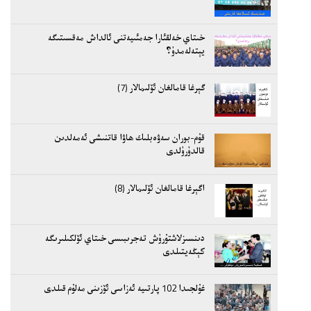
خىتاي خەلقئارا جەمئىيەتنى ئالداش مەقسىتىگە
يېتەلەمدۇ؟
گېرغا قامالغان ئۆلىمالار (7)
قۇم-بوران سەۋەبلىك ھاۋا قاتنىشى ئەمەلدىن
قالدۇرۇلدى
اگېرغا قامالغان ئۆلىمالار (8)
دىنسىزلاشتۇرۇش تەجرىبىسى خىتاي ئۆلكىلىرىگە
كېڭەيتىلدى
غۇلجىدا 102 پارتىيە ئەزاسى ئۆزىنى مەلۇم قىلدى