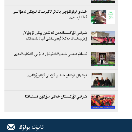
خىتاي ئوقۇتقۇچى بالىلار لاگېرىنىڭ ئىچكى ئەھۋالىنى
ئاشكارىلىدى
شەرقىي تۈركىستاندىن كەلگەن يېڭى ئۇچۇرلار
ۋەزىيەتنىڭ بەكلا ئېغىرلىقىنى ئىپادىلىمەكتە
ئىسلام دىنىنى خىتايلاشتۇرۇش قانۇنى ئاشكارىلاندى
قوشماق تۇغقان خىتاي ئۆزىنى ئۆلتۈرۈۋالدى
شەرقىي تۈركىستان خەلقى سۈرگۈن قىلىنماقتا
ئابۇنە بولۇڭ