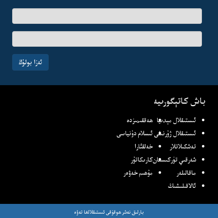
ئىسىم-
فامىلىڭىز
ئېلخەت
ئادرىسىڭىز
ئەزا بولۇڭ
باش كاتېگورىيە
ئىستىقلال مېدىيا
ھەققىمىزدە
ئىستىقلال ژۇرنىلى
ئىسلام دۇنياسى
تەشكىلاتلار
خەلقئارا
شەرقىي تۈركىستان
كارىكاتۇر
ماقالىلەر
مۇھىم خەۋەر
ئالاقىلىشىڭ
بارلىق نەشر ھوقۇقى ئىستىقلالغا تەۋە