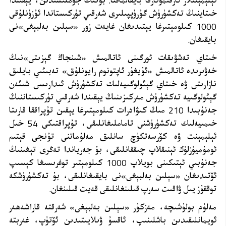
ئېلېمېنتلار ئارقىمۇئارقا بايقالماقتا. بۇنىڭ جۈملىسىدىن، يېقىندا
خىتاينىڭ تەكشۈرۈش گۇرۇپپىلىرى شەرقىي تۈركىستاندا ئۇزۇنلۇقى
1000 كىلومېتىرغا يېتىدىغان غايەت زور «سېلىن بەلبېغى»نى
بايقىغان.
خىتاي تەشۋىقات ئورگىنى ئاتالمىش «شىنجاڭ گېزىتى»نىڭ
خەۋىرىدە ئاتالمىش «ئۇيغۇر ئاپتونوم رايونلۇق» تەبىئىي بايلىق
نازارىتى ۋە خىتاي گېئولوگىيەلىك
تەكشۈرۈش ئىدارىسى
شىئەن
گېئولوگىيە تەكشۈرۈش مەركىزىنىڭ يېقىندا شەرقىي تۈركىستاننىڭ
جەنۇبىدا 210 مىڭ كىۋادرات كىلومېتىرغا يېقىن تۇپراققا قارىتا
خىمىيەلىك تەكشۈرۈشنى تاماملىغانلىقى، تۇپراقتىكى 54 خىل
ئېلېمېنت ۋە كۆرسەتكۈچ سانلىق مەلۇماتنى تۇنجى قېتىم
ئومۇميۈزلۈك ئېنىقلاپ چىققانلىقى، بۇ جەرياندا تەڭرى تېغىنىڭ
جەنۇبىي ئېتىكىنى بويلاپ 1000 كىلومېتىر توغرىسىغا كېسىپ
ئۆتىدىغان «سېلىن بەلبېغى»نى بايقىغانلىقى، بۇ تەكشۈرۈشكە
توققۇز يىل ۋاقىت سەرپ قىلىنغانلىقى قەيت قىلىنغان.
مەلۇم بولۇشىچە، مەزكۇر «سېلىن بەلبېغى» شەرقتە قاراشەھەر
ئويمانلىقىدىن باشلىنىپ، ئاقسۇ ۋىلايىتىدىن ئۆتۈپ، غەربتە