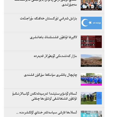
مەجبۇرلىدى
بارلىق شەرقىي تۈركىستان خەلقىگە مۇراجىئەت
لاگېرغا تۇتقۇن قىلىنىشنىڭ باھانىلىرى
مازار كەنتىدىكى ئۇيغۇرلار قەيەردە
چاپچال ياشلىرى سۈنىڭغا سۈرگۈن قىلىندى
ئىسلام ئۇنىۋېرسىتېتىدا تەربىيەلەنگەن ئۆلىمالارنىڭمۇ
تۇتقۇن قىلىنغانلىقى ئوتتۇرىغا چىقتى
ئىسلامغا قارشى سىياسەتلەر خىتاي ئۆلكىلىرىدە ...