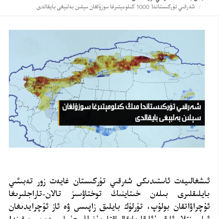
شەرقىي تۈركىستاندا 1000 كىلومېتىرغا سوزۇلغان سېلىن بەلبېغى بايقالدى
ئىشغالىيەت ئاستىدىكى شەرقىي تۈركىستان غايەت زور تەبىئىي
بايلىقلىرى بىلەن خىتاينىڭ توختاۋسىز تالان-تاراجلىرىغا
ئۇچراۋاتقان بولۇپ، تۈرلۈك بايلىق زاپىسى ۋە ئاز ئۇچرايدىغان