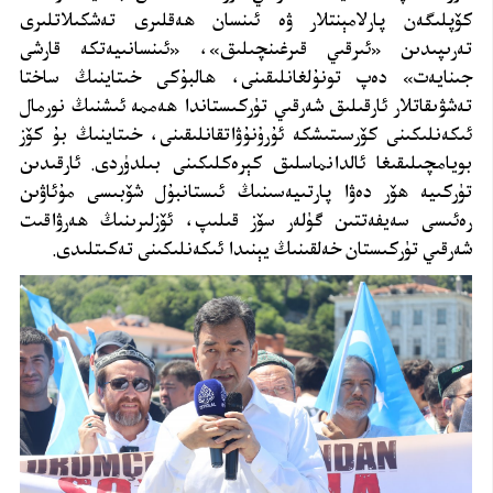
كۆپلىگەن پارلامېنتلار ۋە ئىنسان ھەقلىرى تەشكىلاتلىرى
تەرىپىدىن «ئىرقىي قىرغىنچىلىق»، «ئىنسانىيەتكە قارشى
جىنايەت» دەپ تونۇلغانلىقىنى، ھالبۇكى خىتاينىڭ ساختا
تەشۋىقاتلار ئارقىلىق شەرقىي تۈركىستاندا ھەممە ئىشنىڭ نورمال
ئىكەنلىكىنى كۆرسىتىشكە ئۇرۇنۇۋاتقانلىقىنى، خىتاينىڭ بۇ كۆز
بويامچىلىقىغا ئالدانماسلىق كېرەكلىكىنى بىلدۈردى. ئارقىدىن
تۈركىيە ھۆر دەۋا پارتىيەسىنىڭ ئىستانبۇل شۆبىسى مۇئاۋىن
رەئىسى سەيفەتتىن گۈلەر سۆز قىلىپ، ئۆزلىرىنىڭ ھەرۋاقىت
شەرقىي تۈركىستان خەلقىنىڭ يېنىدا ئىكەنلىكىنى تەكىتلىدى.