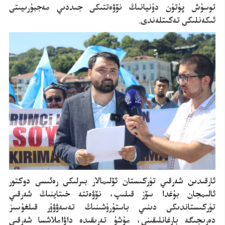
توسۇش پۈتۈن دۇنيانىڭ نۆۋەتتىكى جىددىي مەجبۇرىيىتى
ئىكەنلىكى تەكىتلەندى.
ئارقىدىن شەرقىي تۈركىستان ئۆلىمالار بىرلىكى رەئىسى دوكتور
ئالىمجان بۇغدا سۆز قىلىپ، نۆۋەتتە خىتاينىڭ شەرقىي
تۈركىستاندىكى دىنىي باستۇرۇشىنىڭ تەسەۋۋۇر قىلغۇسىز
دەرىجىگە بارغانلىقىنى، مۇشۇ تەرىقىدە داۋاملاشسا شەرقىي