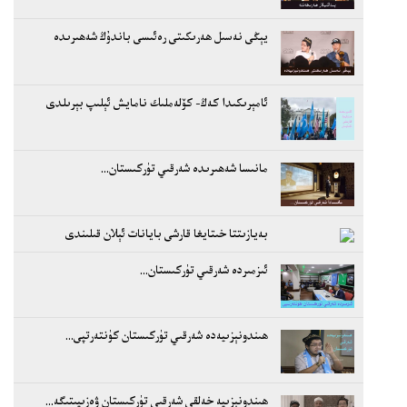
يېڭى نەسىل ھەرىكىتى رەئىسى باندۇڭ شەھىرىدە
ئامېرىكىدا كەڭ- كۆلەملىك نامايش ئېلىپ بېرىلدى
مانىسا شەھىرىدە شەرقىي تۈركىستان...
بەيازىتتا خىتايغا قارشى بايانات ئېلان قىلىندى
ئىزمىردە شەرقىي تۈركىستان...
ھىندونېزىيەدە شەرقىي تۈركىستان كۈنتەرتپى...
ھىندونېزىيە خەلقى شەرقىي تۈركىستان ۋەزىيىتىگە...