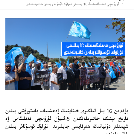
ئۈرۈمچى قەتلىئامىنىڭ 16 يىللىقى تۈرلۈك ئۇسۇللار بىلەن خاتىرىلەندى
بۇندىن 16 يىل ئىلگىرى خىتاينىڭ ۋەھشىيانە باستۇرۇشى بىلەن
تارىخ بېتىگە خاتىرىلەنگەن 5-ئىيۇل ئۈرۈمچى قەتلىئامى ۋە
شېھىتلەر دۇنيانىڭ ھەرقايسى جايلىرىدا تۈرلۈك ئۇسۇللار بىلەن