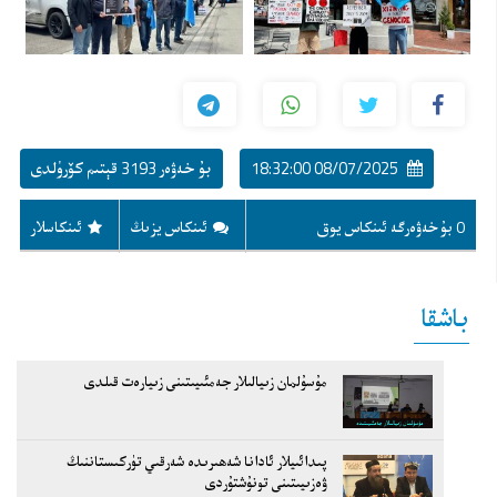
08/07/2025 18:32:00
بۇ خەۋەر 3193 قېتىم كۆرۈلدى
0 بۇ خەۋەرگە ئىنكاس يوق
ئىنكاس يزىڭ
ئىنكاسلار
باشقا
مۇسۇلمان زىيالىلار جەمئىيىتىنى زىيارەت قىلدى
پىدائىيلار ئادانا شەھىرىدە شەرقىي تۈركىستاننىڭ
ۋەزىيىتىنى تونۇشتۇردى