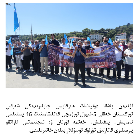
ئۇندىن باشقا دۇنيانىڭ ھەرقايسى جايلىرىدىكى شەرقىي
تۈركىستان خەلقى 5-ئىيۇل ئۈرۈمچى قەتلىئامىنىڭ 16 يىللىقىنى
نامايىش، يىغىلىش، خەتمە قۇرئان ۋە ئىجتىمائىي تاراتقۇ
يازمىلىرى قاتارلىق تۈرلۈك ئۇسۇللار بىلەن خاتىرىلىدى.