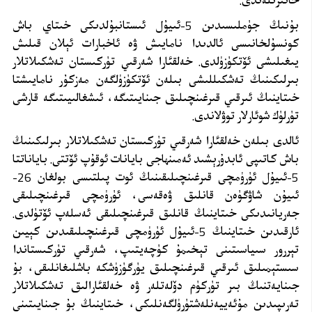
خاتىرىلەندى.
بۇنىڭ جۈملىسىدىن 5-ئىيۇل ئىستانبۇلدىكى خىتاي باش
كونسۇلخانىسى ئالدىدا نامايىش ۋە ئاخبارات ئېلان قىلىش
يىغىلىشى ئۆتكۈزۈلدى. خەلقئارا شەرقىي تۈركىستان تەشكىلاتلار
بىرلىكىنىڭ تەشكىللىشى بىلەن ئۆتكۈزۈلگەن مەزكۇر نامايىشتا
خىتاينىڭ ئىرقىي قىرغىنچىلىق جىنايىتىگە، ئىشغالىيىتىگە قارشى
تۈرلۈك شوئارلار توۋلاندى.
ئالدى بىلەن خەلقئارا شەرقىي تۈركىستان تەشكىلاتلار بىرلىكىنىڭ
باش كاتىپى ئابدۇرېشىد ئەمىنھاجى بايانات ئوقۇپ ئۆتتى. باياناتتا
5-ئىيۇل ئۈرۈمچى قىرغىنچىلىقىنىڭ ئوت پىلتىسى بولغان 26-
ئىيۇن شاۋگۈەن قانلىق ۋەقەسى، ئۈرۈمچى قىرغىنچىلىقى
جەريانىدىكى خىتاينىڭ قانلىق قىرغىنچىلىقى ئەسلەپ ئۆتۈلدى.
ئارقىدىن خىتاينىڭ 5-ئىيۇل ئۈرۈمچى قىرغىنچىلىقىدىن كېيىن
تېررور سىياسىتىنى تېخىمۇ كۈچەيتىپ، شەرقىي تۈركىستاندا
سىستېمىلىق ئىرقىي قىرغىنچىلىق يۈرگۈزۈشكە باشلىغانلىقى، بۇ
جىنايەتنىڭ بىر تۈركۈم دۆلەتلەر ۋە خەلقئارالىق تەشكىلاتلار
تەرىپىدىن مۇئەييەنلەشتۈرۈلگەنلىكى، خىتاينىڭ بۇ جىنايىتىنى