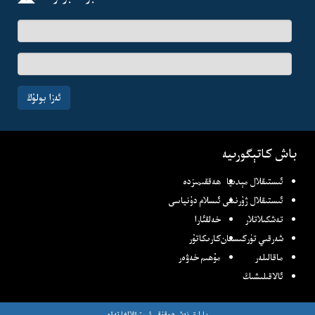
ئىسىم-
فامىلىڭىز
ئېلخەت
ئادرىسىڭىز
ئەزا بولۇڭ
باش كاتېگورىيە
ئىستىقلال مېدىيا
ھەققىمىزدە
ئىستىقلال ژۇرنىلى
ئىسلام دۇنياسى
تەشكىلاتلار
خەلقئارا
شەرقىي تۈركىستان
كارىكاتۇر
ماقالىلەر
مۇھىم خەۋەر
ئالاقىلىشىڭ
بارلىق نەشر ھوقۇقى ئىستىقلالغا تەۋە