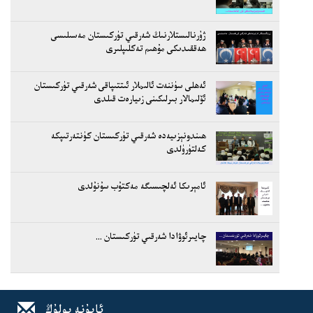
ژۇرنالىستلارنىڭ شەرقىي تۈركىستان مەسىلىسى
ھەققىدىكى مۇھىم تەكلىپلىرى
ئەھلى سۈننەت ئالىملار ئىتتىپاقى شەرقىي تۈركىستان
ئۆلىمالار بىرلىكىنى زىيارەت قىلدى
ھىندونېزىيەدە شەرقىي تۈركىستان كۈنتەرتىپكە
كەلتۈرۈلدى
ئامېرىكا ئەلچىسىگە مەكتۇب سۇنۇلدى
چايىرئوۋادا شەرقىي تۈركىستان ...
ئابۇنە بولۇڭ