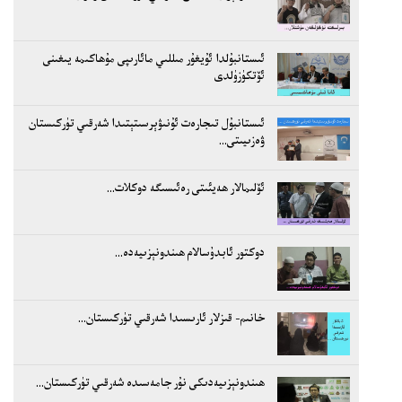
ئىستانبۇلدا ئۇيغۇر مىللىي مائارىپى مۇھاكىمە يىغىنى
ئۆتكۈزۈلدى
ئىستانبۇل تىجارەت ئۇنىۋېرسىتېتىدا شەرقىي تۈركىستان
ۋەزىيىتى...
ئۆلىمالار ھەيئىتى رەئىسىگە دوكلات...
دوكتور ئابدۇسالام ھىندونېزىيەدە...
خانىم- قىزلار ئارىسىدا شەرقىي تۈركىستان...
ھىندونېزىيەدىكى نۇر جامەسىدە شەرقىي تۈركىستان...