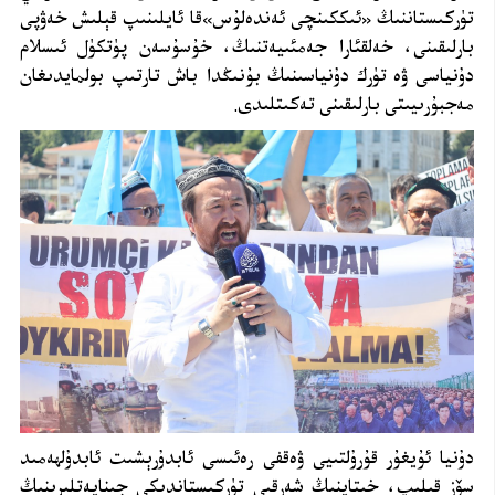
تۈركىستاننىڭ «ئىككىنچى ئەندەلۇس»قا ئايلىنىپ قېلىش خەۋپى
بارلىقىنى، خەلقئارا جەمئىيەتنىڭ، خۇسۇسەن پۈتكۈل ئىسلام
دۇنياسى ۋە تۈرك دۇنياسىنىڭ بۇنىڭدا باش تارتىپ بولمايدىغان
مەجبۇرىيىتى بارلىقىنى تەكىتلىدى.
دۇنيا ئۇيغۇر قۇرۇلتىيى ۋەقفى رەئىسى ئابدۇرېشىت ئابدۇلھەمىد
سۆز قىلىپ، خىتاينىڭ شەرقىي تۈركىستاندىكى جىنايەتلىرىنىڭ