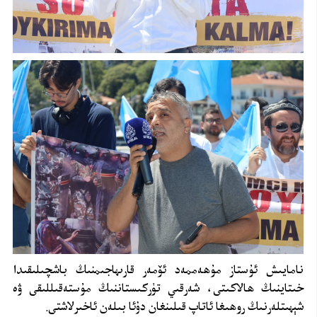
نامايىش ئۇستاز مۇھەممەد ئۆمەر قارىھاجىمنىڭ باشچىلىقىدا
خىتاينىڭ ھالاكىتى، شەرقىي تۈركىستاننىڭ مۇستەقىللىقى ۋە
شېھىتلەرنىڭ روھىغا ئاتاپ قىلىنغان دۇئا بىلەن ئاخىرلاشتى.