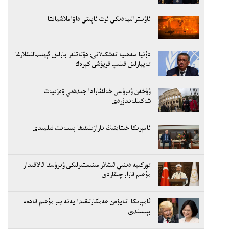
ئاۋسترالىيەدىكى ئوت ئاپىتى داۋاملاشماقتا
دۇنيا سەھىيە تەشكىلاتى: دۆلەتلەر بارلىق ئېھتىماللىقلارغا
تەييارلىق قىلىپ قويۇشى كېرەك
ۋۇخەن ۋىرۇسى خەلقئارادا جىددىي ۋەزىيەت
شەكىللەندۈردى
ئامېرىكا خىتاينىڭ نارازىلىقىغا پىسەنت قىلمىدى
تۈركىيە دىنىي ئىشلار مىنىستىرلىكى ۋىرۇسقا ئالاقىدار
مۇھىم قارار چىقاردى
ئامېرىكا-تەيۋەن ھەمكارلىقىدا يەنە بىر مۇھىم قەدەم
بېسىلدى