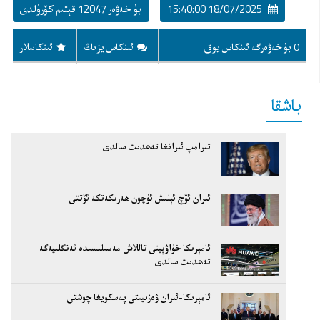
18/07/2025 15:40:00
بۇ خەۋەر 12047 قېتىم كۆرۈلدى
0 بۇ خەۋەرگە ئىنكاس يوق
ئىنكاس يزىڭ
ئىنكاسلار
باشقا
تىرامپ ئىرانغا تەھدىت سالدى
ئىران ئۆچ ئېلىش ئۈچۈن ھەرىكەتكە ئۆتتى
ئامېرىكا خۇاۋېينى تاللاش مەسىلىسىدە ئەنگلىيەگە
تەھدىت سالدى
ئامېرىكا-ئىران ۋەزىيىتى پەسكويغا چۈشتى