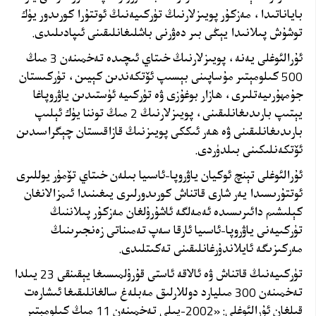
باياناتىدا، مەزكۇر پويىزلارنىڭ تۈركىيەنىڭ ئوتتۇرا كورىدور يۈك
توشۇش پىلانىدا يېڭى بىر دەۋرنى باشلىغانلىقىنى ئىپادىلىدى
.
ئۇرالئوغلى يەنە، پويىزلارنىڭ خىتاي ئىچىدە تەخمىنەن 3 مىڭ
500 كىلومېتىر مۇساپىنى بېسىپ ئۆتكەندىن كېيىن، تۈركىستان
جۇمھۇرىيەتلىرى، ھازار بوغۇزى ۋە تۈركىيە ئۈستىدىن ياۋروپاغا
يېتىپ بارىدىغانلىقىنى، پويىزلارنىڭ 2 مىڭ توننا يۈك ئېلىپ
بارىدىغانلىقىنى ۋە ھەر ئىككى پويىزنىڭ قازاقىستان چېگراسىدىن
ئۆتكەنلىكىنى بىلدۈردى.
ئۇرالئوغلى تېنچ ئوكيان ياۋروپا-ئاسىيا بىلەن خىتاي تۆمۈر يوللىرى
ئوتتۇرىسىدا يەر شارى قاتناش كورىدورلىرى يىغىنىدا ئىمزالانغان
كېلىشىم دائىرىسىدە ئەمەلگە ئاشۇرۇلغان مەزكۇر پىلاننىڭ
تۈركىيەنى ياۋروپا-ئاسىيا
ئارقا سەپ تەمىناتى
زەنجىرىنىڭ
مەركىزىگە ئايلاندۇرغانلىقىنى تەكىتلىدى
.
تۈركىيەنىڭ قاتناش ۋە ئالاقە ئاستى قۇرۇلمىسىغا يېقىنقى 23 يىلدا
تەخمىنەن 300 مىليارد دوللارلىق مەبلەغ سالغانلىقىغا ئىشارەت
قىلغان ئۇرالئوغلى: «2002-يىلى تەخمىنەن 11 مىڭ كىلومېتىر