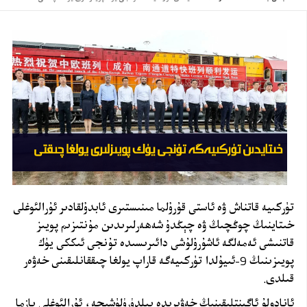
تۈركىيە قاتناش ۋە ئاستى قۇرۇلما
مىنىستىرى
ئابدۇلقادىر ئۇرالئوغلى
خىتاينىڭ چوڭچىڭ ۋە چېڭدۇ شەھەرلىرىدىن مۇنتىزىم پويىز
قاتنىشى ئەمەلگە ئاشۇرۇلۇشى دائىرىسىدە تۇنجى ئىككى يۈك
پويىزىنىڭ 9-ئىيۇلدا تۈركىيەگە قاراپ يولغا چىققانلىقىنى خەۋەر
قىلدى
.
ئانادولۇ ئاگېنتلىقىنىڭ خەۋىرىدە بىلدۈرۈلۈشىچە، ئۇرالئوغلى يازما