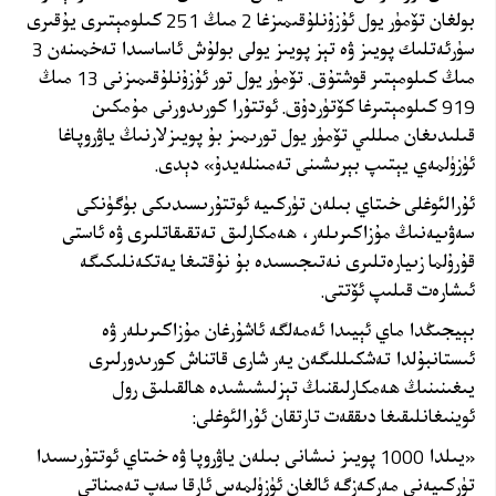
بولغان تۆمۈر يول ئۇزۇنلۇقىمىزغا 2 مىڭ 251 كىلومېتىرى يۇقىرى
سۈرئەتلىك پويىز ۋە تېز پويىز يولى بولۇش ئاساسىدا تەخمىنەن 3
مىڭ كىلومېتىر قوشتۇق. تۆمۈر يول تور ئۇزۇنلۇقىمىزنى 13 مىڭ
919 كىلومېتىرغا كۆتۈردۇق. ئوتتۇرا كورىدورنى مۇمكىن
قىلىدىغان مىللىي تۆمۈر يول تورىمىز بۇ پويىزلارنىڭ ياۋروپاغا
ئۈزۈلمەي يېتىپ بېرىشىنى تەمىنلەيدۇ» دېدى
.
ئۇرالئوغلى خىتاي بىلەن تۈركىيە ئوتتۇرىسىدىكى بۈگۈنكى
سەۋىيەنىڭ مۇزاكىرىلەر، ھەمكارلىق تەتقىقاتلىرى ۋە ئاستى
قۇرۇلما زىيارەتلىرى نەتىجىسىدە بۇ نۇقتىغا يەتكەنلىكىگە
ئىشارەت قىلىپ ئۆتتى.
بېيجىڭدا ماي ئېيىدا ئەمەلگە ئاشۇرغان مۇزاكىرىلەر ۋە
ئىستانبۇلدا تەشكىللىگەن يەر شارى قاتناش كورىدورلىرى
يىغىنىنىڭ ھەمكارلىقنىڭ تېزلىشىشىدە ھالقىلىق رول
ئوينىغانلىقىغا دىققەت تارتقان ئۇرالئوغلى:
«يىلدا 1000 پويىز نىشانى بىلەن ياۋروپا ۋە خىتاي ئوتتۇرىسىدا
تۈركىيەنى مەركەزگە ئالغان ئۈزۈلمەس
ئارقا سەپ تەمىناتى