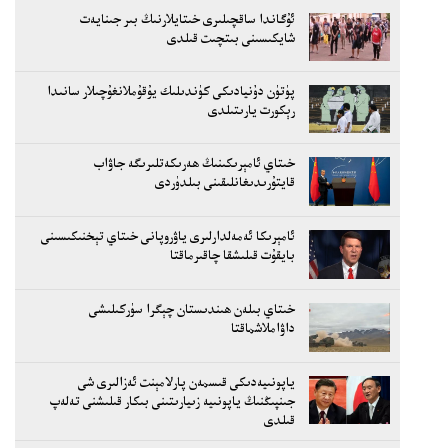
ئۇگاندا ساقچىلىرى خىتايلارنىڭ بىر جىنايەت
شايكىسىنى بىتچىت قىلدى
پۈتۈن دۇنيادىكى كۈندىلىك يۇقۇملانغۇچىلار سانىدا
رېكورت يارىتىلدى
خىتاي ئامېرىكىنىڭ ھەرىكەتلىرىگە جاۋاب
قايتۇرىدىغانلىقىنى بىلدۈردى
ئامېرىكا ئەمەلدارلىرى ياۋروپانى خىتاي تېخنىكىسىنى
بايقۇت قىلىشقا چاقىرماقتا
خىتاي بىلەن ھىندىستان چېگرا سۈركىلىشى
داۋاملاشماقتا
ياپونىيەدىكى قىسمەن پارلامېنت ئەزالىرى شى
جىنپىڭنىڭ ياپونىيە زىيارىتىنى بىكار قىلىشنى تەلەپ
قىلدى