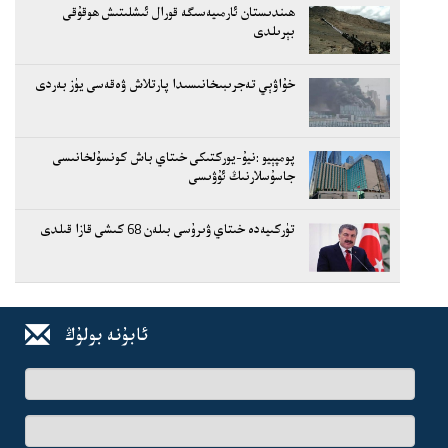
ھىندىستان ئارمىيەسىگە قورال ئىشلىتىش ھوقۇقى
بېرىلدى
خۇاۋېي تەجرىبىخانىسىدا پارتلاش ۋەقەسى يۈز بەردى
پومپېيو :نيۇ-يوركتىكى خىتاي باش كونسۇلخانىسى
جاسۇسلارنىڭ ئۇۋىسى
تۈركىيەدە خىتاي ۋىرۇسى بىلەن 68 كىشى قازا قىلدى
ئابۇنە بولۇڭ
ئىسىم-
فامىلىڭىز
ئېلخەت
ئادرىسىڭىز