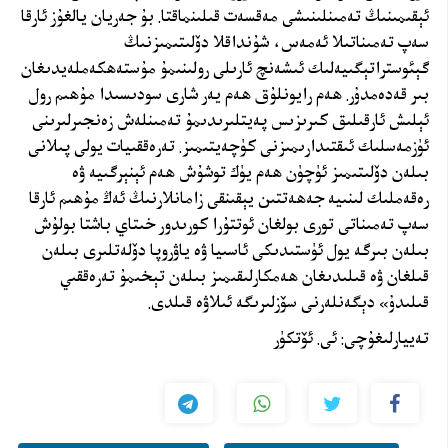
ئېقىمىنىڭ تەمىنلىنىشى مەقسەت قىلىنماقتا. بۇ جەريان يالغۇز
ئارقا
سەپ تەمىناتىلا
ئەمەس، شۇنداقلا دۆلىتىمىزنىڭ
گېئوستراتېگىيەلىك ئىشەنچ ئارىلى رولىنىمۇ مۇستەھكەملەيدىغان
بىر قەدەمدۇر. ھەم رايونلۇق ھەم يەر شارى سودىسىدا مۇھىم رول
ئېلىش ئارقىلىق كىرىزىس پەيتلىرىدىمۇ تەمىنلەش زەنجىرلىرىنى
ئۈزمەسلىك ئىقتىدارىمىزنى كۈچەيتىمىز. تەرەققىيات يولى پىلانى
بىلەن دۆلىتىمىز ئۈچۈن ھەم يۈك توشۇش ھەم ئېنېرگىيە ۋە
رەقەملىك لىنىيە جەھەتتىن يېقىنقى زامانلارنىڭ ئەڭ مۇھىم
ئارقا
سەپ تەمىناتى
تورى بولغان ئوتتۇرا كورىدور خىتاي باشتا بولۇش
بىلەن بىرگە يول ئۈستىدىكى ئاسىيا ۋە ياۋروپا دۆلەتلىرى بىلەن
قىلغان ۋە قىلىدىغان ھەمكارلىقىمىز بىلەن تېخىمۇ تەرەققىي
قىلىدۇ» دېگەنلەرنى سۆزلىرىگە ئىلاۋە قىلدى.
تەييارلىغۇچى: ئى. ئۆتكۈر