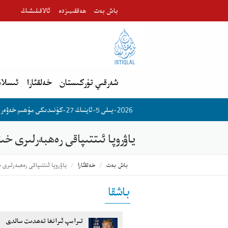
باش بەت
ھەققىمىزدە
ئالاقىلىشىڭ
شەرقىي تۈركىستان
خەلقئارا
ئىسلام
2026-يىلى 5-ئاينىڭ 27-كۈنىدىكى مۇھىم خەۋەر
2026-يىلى 5-ئاينىڭ 31-
ياۋروپا ئىتتىپاقى رەھبەرلىرى خى
باش بەت
خەلقئارا
ياۋروپا ئىتتىپاقى رەھبەرلىرى 
باشقا
تىرامپ ئىرانغا تەھدىت سالدى