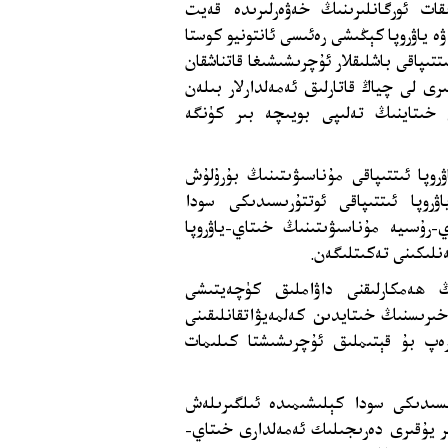
قات ئورگانلىرىنىڭ خەۋەرلىرىدە قەيت
 ۋە ياۋروپا كېڭىشى رەئىسى ئانتونيو كوستا
خىتاي-ياۋروپا ئىتتىپاقى باشلىقلار ئۇچرىشىشىغا قاتناشقان
 لى چياڭ قاتارلىق ئەمەلدارلار بىلەن
 خىتاينىڭ تەلىپى بويىچە بىر كۈنگە
روپا ئىتتىپاقى مۇناسىۋىتىنىڭ بۇرۇلۇش
ۋروپا ئىتتىپاقى ئوتتۇرىسىدىكى سودا
-رۇسىيە مۇناسىۋىتىنىڭ خىتاي-ياۋروپا
ەنلىكىنى تەكىتلىگەن.
ڭ ھەمكارلىقنى داۋاملىق كۈچەيتىشى
 خىرىسنىڭ خىتايدىن كەلمەيۋاتقانلىقىنى
رەپ بۇ قېتىملىق ئۇچرىشىشتا كىلىمات
رىسىدىكى سودا كېلىشىمىدە ئىلگىرىلەش
بىر يۇقىرى دەرىجىلىك ئەمەلدارى خىتاي-