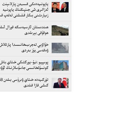
ياپونىيەدىكى قىسمەن پارلامېنت
ئەزالىرى شى جىنپىڭنىڭ ياپونىيە
زىيارىتىنى بىكار قىلىشنى تەلەپ ق
ھىندىستان ئارمىيەسىگە قورال ئىش
ھوقۇقى بېرىلدى
خۇاۋېي تەجرىبىخانىسىدا پارتلاش
ۋەقەسى يۈز بەردى
پومپېيو :نيۇ-يوركتىكى خىتاي باش
كونسۇلخانىسى جاسۇسلارنىڭ ئۇۋ
تۈركىيەدە خىتاي ۋىرۇس
كىشى قازا قىلدى