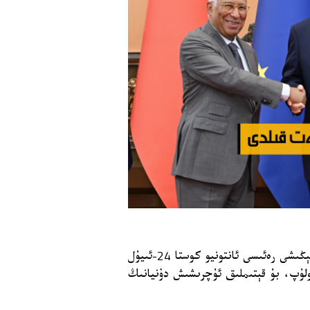
ياۋروپا ئىتتىپاقى رەئىسى ئۇرسۇلا ۋان دېرلېين ۋە ياۋروپا كېڭىشى رەئىسى ئانتونيو كوستا 24-ئىيۇل
ولۇپ، بۇ قېتىملىق ئۇچرىشىش دۇنيانىڭ