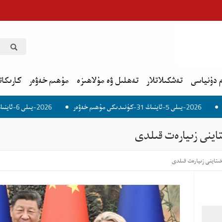
 دۇنياسى
تەشكىلاتلار
تەھلىل ۋە مۇلاھىزە
مۇھىم خەۋەر
كارىكات
كۈنىدىكى مۇھىم خەۋەر
2026-يىلى 6-ئاينىڭ 1-كۈنىدىكى مۇھىم خەۋەر
تاينى زىيارەت قىلدى
خىتاينى زىيارەت قىلدى