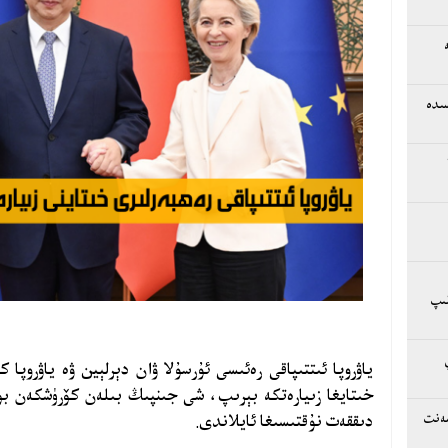
سىدە
لىپ
خىتايغا زىيارەتكە بېرىپ، شى جىنپىڭ بىلەن كۆرۈشكەن ب
دىققەت نۇقتىسىغا ئايلاندى.
سەنت