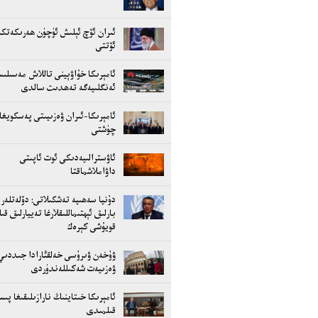
ئىران ئۆچ ئېلىش ئۈچۈن ھەرىكەتكە
ئۆتتى
ئامېرىكا خۇاۋېينى تاللاش مەسىلى
ئەنگلىيەگە تەھدىت سالدى
ئامېرىكا-ئىران ۋەزىيىتى پەسكويغا
چۈشتى
ئاۋسترالىيەدىكى ئوت ئاپىتى
داۋاملاشماقتا
دۇنيا سەھىيە تەشكىلاتى: دۆلەتلەر
بارلىق ئېھتىماللىقلارغا تەييارلىق قى
قويۇشى كېرەك
ۋۇخەن ۋىرۇسى خەلقئارادا جىددىي
ۋەزىيەت شەكىللەندۈردى
ئامېرىكا خىتاينىڭ نارازىلىقىغا پى
قىلمىدى