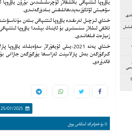
ياۋروپا ئىتتىپاقى باشلىقلار ئۇچرىشىشىدىن بۇرۇن ياۋروپا 
سۆھبىتى ئۆتكۈزمەيدىغانلىقىنى بىلدۈرگەنىدى.
ىلدى
خىتاي ئىزچىل تەرىقىدە ياۋروپا ئىتتىپاقى بىلەن مۇناسىۋىتى
لىتىش
تاشقى ئىشلار مىنىستىرى بۇ ئاينىڭ بېشىدا ياۋروپا ئىتتىپاق
زىيارەت قىلغانىدى.
خىتاي يەنە 2021-يىلى ئۇيغۇرلار سەۋەبلىك ياۋ
كىرگۈزگەن بەش پارلامېنت ئەزاسىغا يۈرگۈزگەن جازانى بۇ 
قالدۇردى
.
ىسى
ى بىلەن 68
25/07/2025 14:58:00
0 بۇ خەۋەرگە ئىنكاس يوق