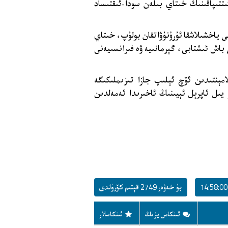
ئىتتىپاقىنىڭ خىتاي بىلەن سودا-ئىقتىساد
نى ياخشىلاشقا ئۇرۇنۇۋاتقان بولۇپ، خىتاي
ى باش ئىشتابى، گېرمانىيە ۋە فىرانسىيەنى
روپا پارلامېنتىدىن ئۆچ ئېلىپ جازا تىزىملىكىگە
يىل ئاپرېل ئېيىنىڭ ئاخىرىدا ئەمەلدىن
بۇ خەۋەر 2749 قېتىم كۆرۈلدى
ئىنكاس يزىڭ
ئىنكاسلار