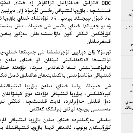
BBC
قاتارلىق خەلقئارالىق تاراتقۇلار ۋە خىتاي تەشۋى
قىلىنىشىچە،
ياۋروپا ئىتتىپاقى رەئىسى ئۇرسۇلا ۋان دېرلېين
ردى
24-ئىيۇل بېيجىڭغا بېرىپ، 25-نۆۋەتلىك 
ۋە بۇ جەرياندا خىتاي رەئىسى شى جىنپىڭ، باش مىنىستىرى
 بىر
كۆرۈشكەن. ئىككى كۈن داۋاملىشىدىغان مەزكۇر يىغىن
قىسقارتىلغان.
ر
ى
ئۇرسۇلا ۋان دېرلېين ئۇچرىشىشتا شى جىنپىڭغا خىتاي-ياۋ
نۇقتىسىغا كەلگەنلىكىنى ئېيتقان. ئۇ خىتاي بىلەن يا
تەڭپۇڭسىزلىقىنى تىلغا ئالغاندىن سىرت، نۆۋەتتە خىتاي
ئىتتىپاقى مۇناسىۋىتىنى بەلگىلەيدىغان ھالقىلىق ئامىل ئىك
شى جىنپىڭ بولسا خىتاي بىلەن ياۋروپا ئىتتىپاقىنى
دى
كېرەكلىكىنى، ياۋروپا ئىتتىپاقى نۆۋەتتە دۇچ كېلىۋاتقان
دەۋا قىلغان. خەۋەرلەردە قەيت قىلىنىشىچە، ئىككى تە
ىتاي
ماقتا
مەسىلىسى بويىچە ئورتاق بىرلىككە كەلگەن.
يېقىنقى مەزگىللەردە خىتاي بىلەن ياۋروپا ئىتتىپاقى ئا
كۆرۈلمىگەن بولۇپ، ئالدىنقى ئايدا ياۋروپا ئىتتىپاقىنىڭ 