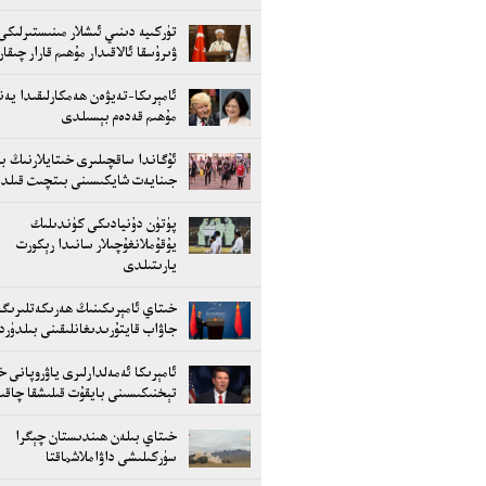
تۈركىيە دىنىي ئىشلار مىنىستىرلىكى
ۋىرۇسقا ئالاقىدار مۇھىم قارار چىقا
ئامېرىكا-تەيۋەن ھەمكارلىقىدا يەنە
مۇھىم قەدەم بېسىلدى
ئۇگاندا ساقچىلىرى خىتايلارنىڭ بى
جىنايەت شايكىسىنى بىتچىت قىلد
پۈتۈن دۇنيادىكى كۈندىلىك
يۇقۇملانغۇچىلار سانىدا رېكورت
يارىتىلدى
خىتاي ئامېرىكىنىڭ ھەرىكەتلىرىگە
جاۋاب قايتۇرىدىغانلىقىنى بىلدۈر
ئامېرىكا ئەمەلدارلىرى ياۋروپانى خ
تېخنىكىسىنى بايقۇت قىلىشقا چاقىر
خىتاي بىلەن ھىندىستان چېگرا
سۈركىلىشى داۋاملاشماقتا