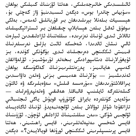
ئائىلىسىدىكى خاتىرجەملىكى، ھەتتا ئۆزىنىڭ كىملىكى بولغان
«سۇبھاس چاندرا بوس» دېگەن ئىسىمدىنمۇ ۋاز كەچتى. بۇ،
ھېسسىيات بىلەنلا بېرىلىدىغان بىر قۇربانلىق ئەمەس، بەلكى
سوغۇق ئەقىل بىلەن ھېسابلاپ چىقىلغان بىر ئىستراتېگىيىلىك
تاللاش ئىدى. ئۇنىڭ نەزىرىدە، مىللەتنىڭ ئازادلىقىدىن ئىبارەت
ئالىي نىشان ئالدىدا، شەخسكە ئائىت بارلىق نەرسىلەرنىڭ
قىممىتى ئىككىنچى دەرىجىلىك ئىدى. بۈگۈنكى كۈندە، بىز
ئۇيغۇرلارنىڭ دىئاسپورادىكى بىخەتەر تۇرمۇشىمىز، ئۆرلەۋاتقان
كەسپىي ھاياتىمىز، پەرزەنتلىرىمىزنىڭ كەلگۈسىگە بولغان
ئەندىشىمىز — بۇلارنىڭ ھەممىسى بىزنى ۋەتەن داۋاسىدىن
يىراقلاشتۇرىدىغان «مۇرەسسە قىلىش» سەۋەبلىرىگە ۋە ئالتۇن
كىشەنلەرگە ئايلىنىپ قالماقتا. ھەقىقىي ۋەتەنپەرۋەرلىك —
مۇئەيەن كۈنلەردە بايراق كۆتۈرۈپ قويۇش ياكى ئىجتىمائىي
تاراتقۇدا شۇئار توۋلاش بىلەن ئۆلچەنمەيدۇ. ئۇنىڭ ئاكادېمىك
ئۆلچىمى شۇكى: «مەن مىللىتىمنىڭ ئازادلىقى ئۈچۈن، ئۆزۈمنىڭ
قايسى شەخسىي مەنپەئەتلىرىمنى، قايسى راھىتىمنى، ھەتتا
قايسى پرىنسىپلىرىمنى ئىككىنچى ئورۇنغا قويالايمەن؟» دېگەن