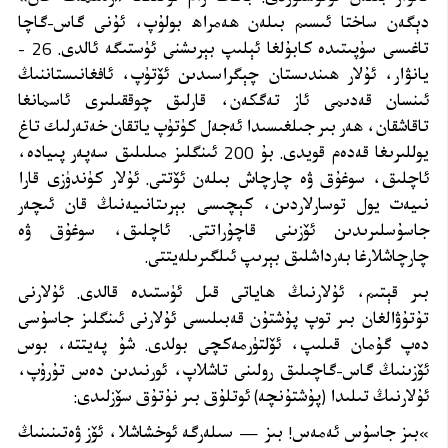
دېگەن ساختا ئىسىم بىلەن ھەمراھ بولۇپ، ئۇنى گاس-گاچا
تاغىسى سۈپىتىدە كابۇلغا ئېلىپ بېرىشنى ئۈستىگە ئالدى. 26 -
يانۋار، ئۇلار ھىندىستان چېگراسىدىن ئۆتۈپ، ئافغانىستاننىڭ
ئىنسان قەدىمى ئاز تەگكەن، قارلىق چوققىلىرى ئاسمانغا
تاقاشقان، ھەر بىر جىلغىسىدا ئەجەل كۈتۈپ ياتقان خەتەرلىك تاغ
يوللىرىغا قەدەم قويدى. بۇ 200 ئىنگلىز مىلىلىق سەپەر پىيادە،
ئاچلىق، سوغۇق ۋە چارچاش بىلەن ئۆتتى. ئۇلار كۈندۈزى قارا
نىيەت يول توسارلاردىن، كېچىسى بېرىتانىيەنىڭ قان ئىچەر
جاسۇسلىرىدىن ئۆزىنى قاچۇراتتى. ئاچلىق، سوغۇق ۋە
چارچاشلارغا بەرداشلىق بېرىپ ئىلگىرىلەيتتى
.
بىر قېتىم، ئۇلارنىڭ ھاياتى قىل ئۈستىدە قالدى. ئۇلارنى
تۇتۇۋالغان بىر توپ پۇشتۇن قەبىلىسى ئۇلارنى ئىنگلىز جاسۇسى
دەپ گۇمان قىلىپ، ئۆلتۈرمەكچى بولدى. شۇ پەيتتە، بوس
ئۆزىنىڭ گاس-گاچىلىق رولىنى تاشلاپ، ئورنىدىن دەس تۇرۇپ،
ئۇلارنىڭ تىلىدا (پۇشتۇنچە) ئوتلۇق بىر نۇتۇق سۆزلىدى
:
«
بىز جاسۇس ئەمەس! بىز — سىلەرگە ئوخشاشلا، ئۆز ۋەتىنىنىڭ