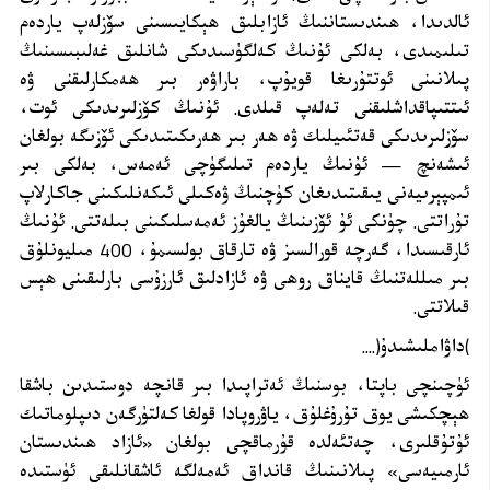
ئالدىدا، ھىندىستاننىڭ ئازابلىق ھېكايىسىنى سۆزلەپ ياردەم
تىلىمىدى، بەلكى ئۇنىڭ كەلگۈسىدىكى شانلىق غەلىبىسىنىڭ
پىلانىنى ئوتتۇرىغا قويۇپ، باراۋەر بىر ھەمكارلىقنى ۋە
ئىتتىپاقداشلىقنى تەلەپ قىلدى. ئۇنىڭ كۆزلىرىدىكى ئوت،
سۆزلىرىدىكى قەتئىيلىك ۋە ھەر بىر ھەرىكىتىدىكى ئۆزىگە بولغان
ئىشەنچ — ئۇنىڭ ياردەم تىلىگۈچى ئەمەس، بەلكى بىر
ئىمپېرىيەنى يىقىتىدىغان كۈچنىڭ ۋەكىلى ئىكەنلىكىنى جاكارلاپ
تۇراتتى. چۈنكى ئۇ ئۆزىنىڭ يالغۇز ئەمەسلىكىنى بىلەتتى. ئۇنىڭ
ئارقىسىدا، گەرچە قورالسىز ۋە تارقاق بولسىمۇ، 400 مىليونلۇق
بىر مىللەتنىڭ قايناق روھى ۋە ئازادلىق ئارزۇسى بارلىقىنى ھېس
قىلاتتى
.
(
داۋاملىشىدۇ
....)
ئۈچىنچى باپتا، بوسنىڭ ئەتراپىدا بىر قانچە دوستىدىن باشقا
ھېچكىشى يوق تۇرۇغلۇق، ياۋروپادا قولغا كەلتۈرگەن دىپلوماتىك
ئۇتۇقلىرى، چەتئەلدە قۇرماقچى بولغان «ئازاد ھىندىستان
ئارمىيەسى» پىلانىنىڭ قانداق ئەمەلگە ئاشقانلىقى ئۈستىدە