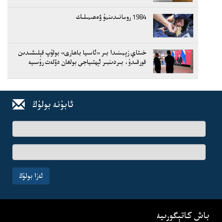
1984 رومانىدىنمۇ ۋەھىمىلىك
خىتاي زېمىنىدا بىر «ئاسىيا باھارى» بولۇپ قېلىشىدىن
قورقىدۇ، بىردىنبىر ئېھتىياجى بولغان دۆلەت رۇسىيە
ئابۇنە بولۇڭ
ئىسىم-
فامىلىڭىز
ئېلخەت
ئادرىسىڭىز
ئەزا بولۇڭ
باش كاتېگورىيە