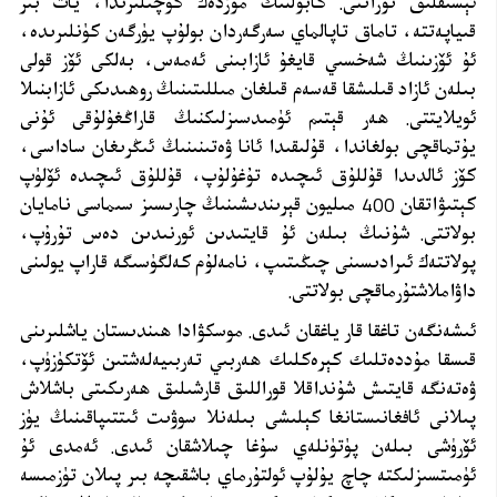
ئېسىقلىق تۇراتتى. كابۇلنىڭ مۇزدەك كوچىلىرىدا، يات بىر
قىياپەتتە، تاماق تاپالماي سەرگەردان بولۇپ يۈرگەن كۈنلىرىدە،
ئۇ ئۆزىنىڭ شەخسىي قايغۇ ئازابىنى ئەمەس، بەلكى ئۆز قولى
بىلەن ئازاد قىلىشقا قەسەم قىلغان مىللىتىنىڭ روھىدىكى ئازابنىلا
ئويلايتتى. ھەر قېتىم ئۈمىدسىزلىكنىڭ قاراڭغۇلۇقى ئۇنى
يۇتماقچى بولغاندا، قۇلىقىدا ئانا ۋەتىنىنىڭ ئىڭرىغان ساداسى،
كۆز ئالدىدا قۇللۇق ئىچىدە تۇغۇلۇپ، قۇللۇق ئىچىدە ئۆلۈپ
كېتىۋاتقان 400 مىليون قېرىندىشىنىڭ چارىسىز سىماسى نامايان
بولاتتى. شۇنىڭ بىلەن ئۇ قايتىدىن ئورنىدىن دەس تۇرۇپ،
پولاتتەك ئىرادىسىنى چىڭىتىپ، نامەلۇم كەلگۈسىگە قاراپ يولىنى
داۋاملاشتۇرماقچى بولاتتى
.
ئىشەنگەن تاغقا قار ياغقان ئىدى. موسكۋادا ھىندىستان ياشلىرىنى
قىسقا مۇددەتلىك كېرەكلىك ھەربىي تەربىيەلەشتىن ئۆتكۈزۈپ،
ۋەتەنگە قايتىش شۇنداقلا قوراللىق قارشىلىق ھەرىكىتى باشلاش
پىلانى ئافغانىستانغا كېلىشى بىلەنلا سوۋىت ئىتتىپاقىنىڭ يۈز
ئۆرۈشى بىلەن پۈتۈنلەي سۇغا چىلاشقان ئىدى. ئەمدى ئۇ
ئۈمىتسىزلىكتە چاچ يۇلۇپ ئولتۇرماي باشقىچە بىر پىلان تۈزمىسە