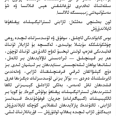
مىللەتنىڭ تەقدىرى تۇرغانلىقىنى ھېس قىلالىسا ۋە شۇ
مەسئۇلىيەتنى زىممىسىگە ئالالىسا
.
ئون بەشىنچى مەشئەل: ئازابنى ئىستراتېگىيىلىك يېقىلغۇغا
ئايلاندۇرۇش
بوس كابۇلدىكى ئاچلىق، سوغۇق ۋە ئۈمىدسىزلىك ئىچىدە روھى
چۈشكۈنلىككە مۇبتىلا بولمىدى، ئەكسىچە بۇ ئازابلار ئۇنىڭ
قەلبىدىكى غەزەپ ئوتىنى تېخىمۇ ئەۋج ئالدۇردى. ئۇنىڭ ئۈچۈن،
ھەر بىر قىيىنچىلىق — ئىرادىسىنى تاۋلايدىغان بىر ئاتەش،
نىشانىغا بولغان ئىشەنچىسىنى سىنايدىغان بىر ئىمتىھان ئىدى. بىز
دۇچ كېلىۋاتقان ئىرقىي قىرغىنچىلىقنىڭ ئازابى، ۋەتەندىن
ئايرىلىشنىڭ دەردى — بۇلار بىزنى ئۈمىدسىزلىك دېڭىزىغا غەرق
قىلىدىغان تاش ئەمەس، بەلكى ئازادلىق كېمىمىزنى ئالغا
ئىتتىرىدىغان ئىستراتېگىيىلىك يېقىلغۇ بولۇشى كېرەك. بۇ گويا بىر
ئالكېمىيىلىك (كىمياگەرلىك) جەريان: قوغۇشۇندەك قىممەتسىز
ئازابنى، ئالتۇندەك پارلايدىغان ئىنقىلابىي كۈچكە ئايلاندۇرۇش
دېمەكتۇر. ئازاب ئىچىدە يىغلاپ ئولتۇرۇش — قۇربانلارنىڭ ئىشى.