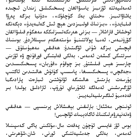
دىئاسپورادىكى فىزىكىلىق ئەركىنلىككە ئىگە بولساقمۇ،
ئەمەلىيەتتە ئۆزىمىز ياسىۋالغان پىسخىكىلىق زىندان ئىچىدە
ياشاۋاتىمىز. «خىتاي بەك كۈچلۈك»، «دۇنيا بىزگە پەرۋا
قىلمايدۇ»، «بىزنىڭ قولىمىزدىن ھېچ ئىش كەلمەيدۇ» دېگەنگە
ئوخشاش قاراشلار — بىزنى ھەرىكەتسىزلىككە مەھكۇم قىلىۋاتقان
كۆرۈنمەس، ئەمما پولاتتىنمۇ مۇستەھكەم سىپىللاردۇر. بوسنىڭ
قېچىشى بىزگە شۇنى ئۆگىتىدۇ: ھەقىقىي مەھبۇسلۇق —
سىرتتىكى كىشەن ئەمەس، بەلكى قەلبتىكى قورقۇنچ ۋە ئۆزىنى
چارىسىز ھېس قىلىشتۇر. بىز چوقۇم «قۇربان» پىسخىكىسىدىن
«جەڭچى» پىسخىكىسىغا، پاسسىپ كۈتۈش ھالىتىدىن ئاكتىپ
پۇرسەت يارىتىش ھالىتىگە ئۆتۈشتىن ئىبارەت پارادىگما
ئۆزگىرىشىنى ئەمەلگە ئاشۇرماي تۇرۇپ، ئازادلىق يولىدا بىر
قەدەممۇ ئىلگىرىلىيەلمەيمىز
.
ئونىنچى مەشئەل: بارلىقىنى بېغىشلاش پرىنسىپى — ھەقىقىي
ۋەتەنپەرۋەرلىكنىڭ ئاكادېمىك ئۆلچىمى
!
بوس ئۆز غايىسى ئۈچۈن پەقەت مال-مۈلكىنى ياكى كەسپىنىلا
ئەمەس، بەلكى جەمئىيەتتىكى ئورنى، شان-شۆھرىتى،