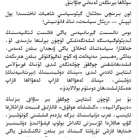
سوئالغا بېرىلگەن ئەمەلىي جاۋابتۇر
.
ئون بىرىنچى مەشئەل: گېئوسىياسىي شاھمات تاختىسىدا يول
تېپىش — «رېئال سىياسەت» نىڭ قانۇنىيىتى
!
بوس ناتسىست گېرمانىيەسى ياكى فاشىست ئىتالىيەسىنىڭ
ئىدېئولوگىيەسىگە ئىشەنگەنلىكى ئۈچۈن بېرلىنغا بارمىدى. ئۇ،
خەلقئارا سىياسەتنىڭ ئەخلاق ياكى ۋىجدان بىلەن ئەمەس،
بەلكى رەھىمسىز مەنپەئەت ۋە كۈچ تەڭپۇڭلۇقى بىلەن ھەرىكەت
قىلىدىغانلىقىنى چوڭقۇر چۈشەنگەن ئىدى. ئۇنىڭ فورمۇلاسى
ئىنتايىن ئاددىي ئىدى: «مېنىڭ دۈشمىنىمنىڭ (بېرىتانىيەنىڭ)
دۈشمىنى، مېنىڭ ئەھۋالغا قاراپ ئەھۋالغا قاراپ
ھەمكارلىشىدىغان دوستۇم بولالايدۇ
».
بۇ بىز ئۈچۈن ئىنتايىن چوڭقۇر بىر ساۋاق. بىزنىڭ
«دېموكراتىيە»، «كىشىلىك ھوقۇق» قاتارلىق قىممەت قاراشلارغا
تايىنىپ، غەرب دۇنياسىنىڭ بىزگە ياردەم قىلىشىنى كۈتۈشىمىز،
كۆپ ھاللاردا ئۆزىمىزنى ئالداش بولۇپ قېلىۋاتىدۇ. دۈشمىنىمىز
خىتايغا قارشى تۇرۇشتا كىمنىڭ بىز بىلەن تاكتىكىلىق ياكى