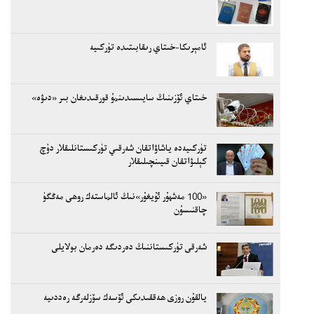
ئامېرىكا-خىتاي رىقابىتىدە تۈركىيە
خىتاي ئۆزىنىڭ سايىسىدىنمۇ قورقىدىغان بىر «دىۋە»
تۈركىيەدە ياشاۋاتقان شەرقىي تۈركىستانلىقلار دۇچ
كېلىۋاتقان قىيىنچىلىقلار
«100 مەشھۇر ئۇيغۇر»نىڭ ئالماستەك روھى مەڭگۈ
چاقنىسۇن
شەرقى تۈركىستاننىڭ دەردىگە دەرمان بولايلى
يالقۇن روزى ھەققىدىكى ئۆسەك سۆزلەرگە رەددىيە