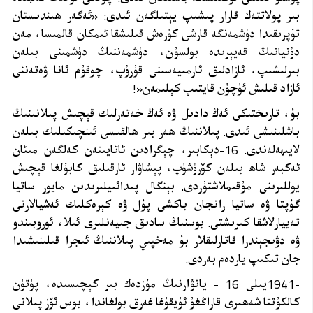
بىر پولاتتەك قارار پىشىپ يېتىلگەن ئىدى: «ئەگەر ھىندىستان
تۇپرىقىدا دۈشمەنگە قارشى كۈرەش قىلىشقا ئىمكان قالمىسا، مەن
دۇنيانىڭ قەيېرىدە بولسۇن، دۈشمەننىڭ دۈشمىنى بىلەن
بىرلىشىپ، ئازادلىق ئارمىيەسىنى قۇرۇپ، چوقۇم ئانا ۋەتەننى
ئازاد قىلىش ئۈچۈن قايتىپ كېلىمەن
!»
بۇ، تارىختىكى ئەڭ دادىل ۋە ئەڭ خەتەرلىك قېچىش پىلانىنىڭ
باشلىنىشى ئىدى. پىلاننىڭ ھەر بىر ھالقىسى ئىنچىكىلىك بىلەن
لايىھەلەندى. 16-دېكابىر، چېگرادىن ئاتايىتەن كەلگەن مىئان
ئەكبەر شاھ بىلەن كۆرۈشۈپ، پېشاۋار ئارقىلىق كابۇلغا قېچىش
يوللىرىنى مۇقىملاشتۇردى. بېنگال پىدائىيلىرىدىن مايور ساتيا
گۇپتا ۋە ساتيا رانجان باكشى پۇل ۋە كېرەكلىك ئەشيالارنى
تەييارلاشقا كىرىشتى. بوسنىڭ سادىق جىيەنلىرى ئىلا، ئوروبىندو
ۋە دۋىجېندرا قاتارلىقلار بۇ مەخپىي پىلاننىڭ ئىجرا قىلىنىشىدا
جان تىكىپ ياردەم بەردى
.
1941-
يىلى 16 - يانۋارنىڭ مۇزدەك بىر كېچىسىدە، پۈتۈن
كالكۇتتا شەھىرى قاراڭغۇ ئۇيقۇغا غەرق بولغاندا، بوس ئۆز پىلانى