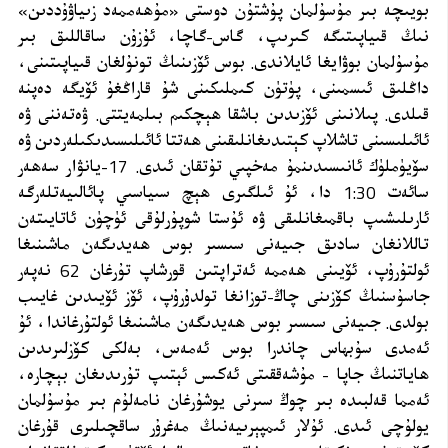
بويىچە بىر مۇسۇلمان پۇشتۇن دوستى «مۇھەممەد زىياۋۇددىن»
نىڭ قىياپىتىگە كىرىپ، گاس-گاچا، ئۇزۇن ساقاللىق بىر
مۇسۇلمان بوۋايغا ئايلاندى. بوس ئۆزىنىڭ تونۇلغان قىياپىتىنى،
داڭلىق ئىسمىنى، پۈتۈن كىملىكىنى شۇ قاراڭغۇ ئۆيگە دەپنە
قىلدى. پىلانىنى ئۆزىدىن باشقا ھېچكىم بىلمەيتتى. ۋەتەننى ۋە
ئائىلىسىنى تاشلاپ كېتىدىغانلىقىنى ھەتتا ئائىلىسىدىكىلەردىن ۋە
سۆيۈملۈك ئانىسىدىنمۇ مەخپىي تۇتقان ئىدى. 17-يانۋار سەھەر
سائەت 1:30 دا، ئۇ ئىلگىرى ھېچ سىياسىي پائالىيەتلەرگە
ئارىلىشىپ باقمىغانلىقى ۋە ئۇستا شوپۇرلۇقى ئۈچۈن ئاتايىتەن
تاللانغان سادىق جىيەنى سىسىر بوس ھەيدىگەن ماشىنىغا
ئولتۇرۇپ، ئۆيىنى ھەممە ئەتراپتىن قورشاپ تۇرغان 62 نەپەر
جاسۇسنىڭ كۆزىنى چاڭ-توزانغا تولدۇرۇپ، ئۆز ئۆيىدىن غايىب
بولدى. جىيەنى سىسىر بوس ھەيدىگەن ماشىنىغا ئولتۇرغاندا، ئۇ
ئەمدى سۇبھاس چاندرا بوس ئەمەس، بەلكى كۆزلىرىدىن
ھاياتنىڭ جاپا - مۇشەققىتى ئەكىس ئېتىپ تۇرىدىغان بېچارە،
ئەمما قەلبىدە بىر چوڭ سىرنى يوشۇرغان نامەلۇم بىر مۇسۇلمان
يولۇچى ئىدى. ئۇلار ئىمپېرىيەنىڭ مەغرۇر ساقچىلىرى قۇرغان