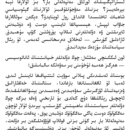
ئىستراتېگىيىلىك ئورتاق مەنپەئەتى بار؟ بىز ئۇلارغا نېمە
بېرەلەيمىز؟ بىزنىڭ مەۋجۇتلۇقىمىز ئۇلارنىڭ گېئوسىياسىي
شاھمات تاختىسىدا قانداق رول ئوينايدۇ؟ دېگەن سوئاللارغا
جاۋاب تېپىش، ھېسسىياتقا تايىنىپ دوست ۋە دۈشمەننى
ئايرىشتىن ۋە دۆلەتلەرنى تىللاپ يۈرۈشتىن كۆپ مۇھىمدۇر.
ئازادلىق كۈرىشى — ئەخلاق دەرسخانىسى ئەمەس، ئۇ رېئال
سىياسەتنىڭ مۇزدەك مەيدانىدۇر
.
ئون ئىككىنچى مەشئەل: چوڭ دۆلەتلەر خىيانىتىنىڭ ئاناتومىيىسى
— ھەرگىز ھەممە تۇخۇمنى بىر سەۋەتكە سالماسلىق
!
بوسنىڭ ئەسلىدىكى پىلانى سوۋېت ئىتتىپاقىغا تايىنىش ئىدى.
ئەمما ئۇ ئافغانىستانغا بارغاندا، سىتالىننىڭ خەلقئارالىق
ۋەزىيەتنىڭ ئۆزگىرىشى سەۋەبىدىن ۋەدىسىدىن يېنىۋالغانلىقىدەك
ئاچچىق رېئاللىققا دۇچ كەلدى. بۇ تارىخىي ۋەقە بىزگە چوڭ
دۆلەتلەر سىياسىتىنىڭ ماھىيىتىنى كۆرسىتىپ بېرىدۇ: ئۇلار ئۈچۈن
مەڭگۈلۈك دوست ياكى مەڭگۈلۈك دۈشمەن يوق، پەقەت مەڭگۈلۈك
مەنپەئەتلا بار. بىر كۈنى بىزنى قوللاپ قۇۋۋەتلىگەن بىر دۆلەت،
ئەتىسى ئۆز مەنپەئەتى ئۈچۈن بىزنى دۈشمىنىمىزگە ساتىۋېتىشى