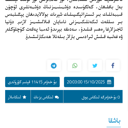
بەل باغلىغان، كەلگۈسىدە دۈشمىنىمىزنىڭ دۈشمەنلىرى ئۈچۈن
قىممەتلىك بىر ئىستراتېگىيىلىك شېرىك بولالايدىغان يېڭىلمەس
بىر مىللەت ئىكەنلىكىمىزنى نامايان قىلالىشىمىز لازىم. دۇنيا
ئاجىزلارغا رەھىم قىلىدۇ، سەدىقە بېرىدۇ ئەمما پەقەت كۈچلۈكلەر
ۋە غەلىبە قىلىش ئىرادىسى بارلار بىلەنلا ھەمكارلىشىدۇ
.
15/10/2025 20:03:00
بۇ خەۋەر 11415 قېتىم كۆرۈلدى
0 بۇ خەۋەرگە ئىنكاس يوق
ئىنكاس يزىڭ
ئىنكاسلار
باشقا