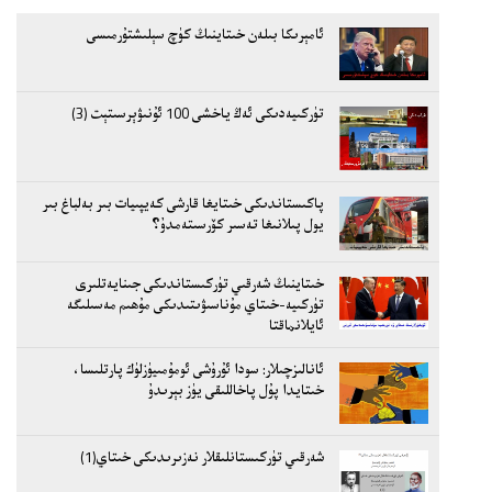
ئامېرىكا بىلەن خىتاينىڭ كۈچ سېلىشتۇرمىسى
تۈركىيەدىكى ئەڭ ياخشى 100 ئۇنىۋېرسىتېت (3)
پاكىستاندىكى خىتايغا قارشى كەيپىيات بىر بەلباغ بىر
يول پىلانىغا تەسىر كۆرسىتەمدۇ؟
خىتاينىڭ شەرقىي تۈركىستاندىكى جىنايەتلىرى
تۈركىيە-خىتاي مۇناسىۋىتىدىكى مۇھىم مەسىلىگە
ئايلانماقتا
ئانالىزچىلار: سودا ئۇرۇشى ئومۇمىيۈزلۈك پارتلىسا،
خىتايدا پۇل پاخاللىقى يۈز بېرىدۇ
شەرقىي تۈركىستانلىقلار نەزىرىدىكى خىتاي(1)