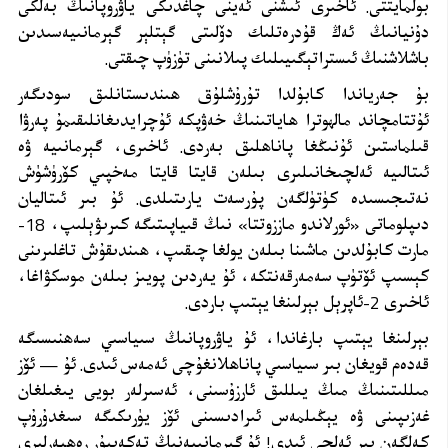
بولمايتتى. ئاخىرى ئىشنى ئەينى چاغدىكى ياۋروپانىڭ بەلكى
دۇنيانىڭ ئەڭ قۇدرەتلىك دۆلىتى گېتلېر گېرمانىيەسىدىن
باشلاشنىڭ ئىستراتېگىيىلىك پىلانىنى تۈزۈپ چىقتى
.
بۇ جەرياندا كابۇلدا تۇرۇشلۇق ھىندىستانلىق سودىگەر
ئۇتتامچاند مالھوترا ھاياتىنىڭ خەۋپكە ئۇچرايدىغانلىقىمۇ پەرۋا
قىلماستىن ئۇنىڭغا پاناھلىق بەردى. ئاخىرى، گېرمانىيە ۋە
ئىتالىيە ئەلچىخانىلىرى بىلەن قايتا قايتا مەخپىي كۆرۈشۈش
نەتىجىسىدە كۈتۈلگەن پۇرسەت يارىتىلدى. ئۇ بىر ئىتاليان
دىپلوماتى «ئورلاندو ماززوتتا» نىڭ قىياپىتىگە كىرىۋېلىپ، 18-
مارت كابۇلدىن ماشىنا بىلەن يولغا چىقىپ، ھىندىقۇش تاغلىرىنى
كېسىپ ئۆتۈپ سەمەرقەنتكە، ئۇ يەردىن پويىز بىلەن موسكۋاغا،
ئاخىرى 2-ئاپرېل بېرلىنغا يېتىپ باردى
.
بېرلىنغا يېتىپ بارغاندا، ئۇ ياۋروپانىڭ سىياسىي سەھنىسىگە
قەدەم قويغان بىر سىياسىي پاناھلانغۇچى ئەمەس ئىدى. ئۇ — ئۆز
مىللىتىنىڭ مىڭ يىللىق ئارزۇسىنى، ئەسىرلەر بويى يىغىلغان
غەزىپىنى ۋە يېڭىلمەس ئىرادىسىنى ئۆز يۈرىكىگە سىغدۇرۇپ
كەلگەن بىر ئەلچى ئىدى! ئۇ گېرمانىيەنىڭ تەكەببۇر رەھبەرلىرى