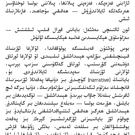
ئازابنى غەزەپكە، غەزەپنى پىلانغا، پىلاننى بولسا توختاۋسىز
ھەرىكەتكە ئايلاندۇرۇش
—
ھەقىقىي مۇجاھىد، غازىلارنىڭ
ئىشى
.
ئون ئالتىنچى مەشئەل: باياننى قورال قىلىپ ئىشلىتىش —
مەزلۇملۇق ھېكايىسىدىن غەلىبە ھېكايىسىگە ئۆتۈش
بوس پۇشتۇن قەبىلىسىگە يولۇققاندا، ئۇلارغا ئۆزىنىڭ
قىيىنچىلىقىنى سۆزلەپ ھېسداشلىق تىلىمىدى. ئۇ ئۇلارغا ئورتاق
دۈشمەننى كۆرسىتىپ، ئورتاق كەلگۈسىنى سىزىپ بېرىپ،
ئۇلارنى ئۆزىنىڭ سەپدىشىگە ئايلاندۇردى. بۇ،
باياننىڭ
(narrative)
كۈچىدۇر. بىز دۇنياغا پەقەتلا ئۆزىمىزنىڭ
قانچىلىك مەزلۇم ئىكەنلىكىمىزنى سۆزلەۋەرسەك، دۇنيا بىزگە ئىچ
ئاغرىتىش بىلەنلا جاۋاب بېرىدۇ. ھېسداشلىق — تۈگەيدىغان بىر
بايلىق، ھۆرمەت بولسا — مەبلەغ سېلىنىدىغان بىر كاپىتالدۇر.
ھېسداشلىق ھەرگىز ھەقىقىي ئىتتىپاقداشلىقنى يارىتالمايدۇ. بىز
چوقۇم ئۆز بايانىمىزنى ئۆزگەرتىشىمىز كېرەك. بىز پەقەت
يوقىتىلىۋاتقان بىر مىللەت ئەمەس، بەلكى زۇلۇمغا قارشى
ئاخىرغىچە كۈرەش قىلىدىغان، ئۆز تەقدىرىنى ئۆز قولىغا ئېلىشقا