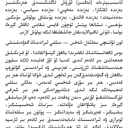
ئاسسىممېترىك (تەڭسىز) ئۇرۇش تاكتىكىسىدۇر. ھەرىكىتىمىز
بەزىدە ئاشكارا، بەزىدە مەخپىي؛ بەزىدە سىياسىي، بەزىدە
مەدەنىيەت؛ بەزىدە قاتتىق، بەزىدە يۇمشاق بولۇشى مۇمكىن.
مۇھىمى، نىشانغا يېتىش ئۈچۈن قايسى نىقابنى تاقاش كېرەك
بولسا، شۇنى تاقىيالايدىغان جانلىقلىققا ئىگە بولۇش لازىم
.
ئون تۆتىنچى مەشئەل: شەخس — مىللىي ئىرادىنىڭ گەۋدىلىنىشى
بوس ئافغانىستاننىڭ تاغلىرىدا يالغۇز كېتىۋاتقاندا، ئۇ فىزىكىلىق
جەھەتتىن بىر ئادەم ئىدى. ئەمما ئۇ ئۆز قەلبىدە 400 مىليون
ھىندىستانلىقنىڭ ئارزۇسىنى، غەزىپىنى ۋە ئىرادىسىنى كۆتۈرۈپ
ماڭغان ۋە گەۋدىلەندۈرگەن بىر ئەلچى ئىدى. شۇڭا ئۇنىڭ ھەر بىر
قەدىمى، ھەر بىر سۆزى شەخسىي ئەمەس، بەلكى مىللىي
ئەھمىيەتكە ئىگە ئىدى. دىئاسپورادىكى ھەر بىر شەرقىي
تۈركىستانلىقمۇ ئۆزىنى «مەن پەقەت بىر ئادەم» دەپ قارىماسلىقى
كېرەك. سىز ياشاۋاتقان دۆلەتتە، سىزنىڭ شەخسىيىتىڭىز،
بىلىمىڭىز، غەيرىتىڭىز ۋە مەيدانىڭىز — پۈتۈن بىر مىللەتنىڭ
ئوبرازى ۋە ئىرادىسىنىڭ نامايەندىسىدۇر. بىر ئادەم بىر ئارمىيە
بولالايدۇ، ئەگەر ئۇ ئۆز ھەرىكىتىنىڭ ئارقىسىدا پۈتۈن بىر