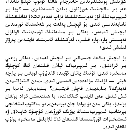
كۆزىتىش پونكىتلىرىدىن خاتىرجەم ھالدا ئۆتۈپ كېتىۋاتقاندا،
ھەر بىر ساقچىنىڭ ھورۇنلۇق بىلەن ئەسنەشلىرى — گويا بىر
ئىمپېرىيەنىڭ ئۆز قەبرىستانلىقىغا قاراپ قەدەم تاشلاۋاتقانلىقىنىڭ
نامايەندىسى ئىدى. بۇ قېچىش پەقەت بىر شەخسنىڭ تۈرمىدىن
قېچىشى ئەمەس، بەلكى بىر مىللەتنىڭ ئۈمىدىنىڭ قۇللۇق
قەپىسىنى پارە-پارە قىلىپ، ئەركىنلىك ئاسمىنىغا قايتىدىن پەرۋاز
قىلىشى ئىدى
!
بۇ قېچىش پەقەت جىسمانىي بىر قېچىش ئەمەس، بەلكى روھىي
بىر ئازادلىق، بىر ئىمپېرىيەگە ئېلان قىلىنغان ئەڭ كۈچلۈك
مەسخىرە ئىدى! ئۇنىڭ ياتاق ئۆيىدە قالدۇرۇپ قويغان بىر پارچە
خېتى — ئۇنىڭ مۇقەددەس قەسىمى ئىدى: «مەن كېتىۋاتىمەن.
قەيەرگە؟ بىلمەيمەن. قاچان قايتىمەن؟ بىلمەيمەن. ئەمما بىر
ئىش ئېنىق: مەن قايتىپ كەلگەندە، يا ھىندىستان ئازاد بولغان
بولىدۇ، ياكى مەن بۇ يولدا جان بېرىمەن». بۇ مەكتۇپ ئىشغالچى
بېرىتانىيە ئىمپېرىيەسىنىڭ يۈزىگە ئۇرۇلغان كۈچلۈك شاپىلاق ۋە
ئىستىخبارات قۇرۇلمىسىغا قىلىنغان ئەڭ ئازابلىق مەسخىرە بولۇپ
قالغان ئىدى
.