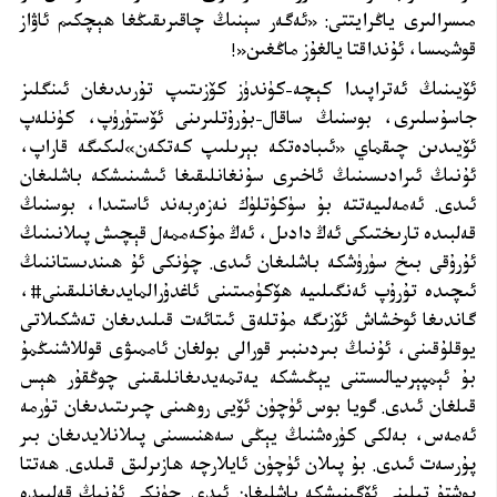
مىسرالىرى ياڭرايتتى: «ئەگەر سېنىڭ چاقىرىقىڭغا ھېچكىم ئاۋاز
قوشمىسا، ئۇنداقتا يالغۇز ماڭغىن
!»
ئۆيىنىڭ ئەتراپىدا كېچە-كۈندۈز كۆزىتىپ تۇرىدىغان ئىنگلىز
جاسۇسلىرى، بوسنىڭ ساقال-بۇرۇتلىرىنى ئۆستۈرۈپ، كۈنلەپ
ئۆيىدىن چىقماي «ئىبادەتكە بېرىلىپ كەتكەن»لىكىگە قاراپ،
ئۇنىڭ ئىرادىسىنىڭ ئاخىرى سۇنغانلىقىغا ئىشىنىشكە باشلىغان
ئىدى. ئەمەلىيەتتە بۇ سۈكۈتلۈك نەزەربەند ئاستىدا، بوسنىڭ
قەلبىدە تارىختىكى ئەڭ دادىل، ئەڭ مۇكەممەل قېچىش پىلانىنىڭ
ئۇرۇقى بىخ سۈرۈشكە باشلىغان ئىدى. چۈنكى ئۇ ھىندىستاننىڭ
ئىچىدە تۇرۇپ ئەنگىلىيە ھۆكۈمىتىنى ئاغدۇرالمايدىغانلىقىنى#،
گاندىغا ئوخشاش ئۆزىگە مۇتلەق ئىتائەت قىلىدىغان تەشكىلاتى
يوقلۇقىنى، ئۇنىڭ بىردىنبىر قورالى بولغان ئاممىۋى قوللاشنىڭمۇ
بۇ ئېمپېرىيالىستنى يېڭىشكە يەتمەيدىغانلىقىنى چوڭقۇر ھېس
قىلغان ئىدى. گويا بوس ئۈچۈن ئۆيى روھىنى چىرىتىدىغان تۈرمە
ئەمەس، بەلكى كۈرەشنىڭ يېڭى سەھنىسىنى پىلانلايدىغان بىر
پۇرسەت ئىدى. بۇ پىلان ئۈچۈن ئايلارچە ھازىرلىق قىلدى. ھەتتا
پوشتۇ تىلىنى ئۆگىنىشكە باشلىغان ئىدى. چۈنكى ئۇنىڭ قەلبىدە