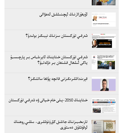
ئۇيغۇرلارنىڭ ئېچىنىشلىق ئەھۋالى
شەرقىي تۈركىستان سىزنىڭ نېمىڭىز بولىدۇ؟
شەرقىي تۈركىستان خىتاينىڭ ئايرىلماس بىر پارچىسىمۇ
ياكى ئىشغال قىلىنغان بىر دۆلەتمۇ؟
قېرىنداشلىرىڭىزنى قانچە پۇلغا ساتتىڭىز؟
خىتاينىڭ 2050-يىلى خام خىيالى ۋە شەرقىي تۈركىستان
تارىخىمىزنىڭ جانلىق كۆرۈنۈشلىرى، مىللىي روھنىڭ
ئوقۇشلۇق دەستۈرى