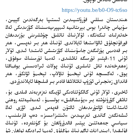
https://youtu.be/b0-O9-tc6so
ھىندىستان مىللىي قۇرۇلتىيىدىن ئىستىپا بەرگەندىن كېيىن،
سۇبھاس چاندرا بوس بېرىتانىيە ئىمپېرىيەسىنىڭ كۆزىدىكى ئەڭ
خەتەرلىك تىكەنگە، ئۇلارنىڭ تاتلىق چۈشلىرىنى بۇزىدىغان
قورقۇنچلۇق ئالۋاستىغا ئايلاندى. ئۇنىڭ ھەر بىر نەپىسى، ھەر
بىر قەدىمى يۈزلىگەن جاسۇسنىڭ كۆزىتىشى ئاستىدا ئىدى. ئۇلار
ئۇنى 11-قېتىم تۈرمىگە تاشلىدى، ئەمما تۈرمىنىڭ سوغۇق،
زەھەرخەندە تاش تاملىرى ئۇنىڭ پولات ئىرادىسىنى بوغماقتا
يوق، ئەكسىچە ئۇنى تېخىمۇ تاۋلاپ، تېخىمۇ ئۆتكۈر، ھەر
قانداق زەنجىرنى ئۈزۈپ تاشلاشقا قادىر بىر قىلىچقا ئايلاندۇردى
.
ئاخىرى، ئۇلار ئۇنى كالكۇتتادىكى ئۆيىگە نەزەربەند قىلدى. بۇ،
تاشقى كۆرۈنۈشتە بىر «يۇمشاقلىق» بولسىمۇ، ئەمەلىيەتتە روھنى
ئاستا-ئاستا ئۆلتۈرىدىغان ئالتۇن قەپەس ئىدى. ئۆزى ئەڭ
ئىشەنگەن گاندى تەرىپىدىن «ئىنتىزامسىز» دەپ قارىلىنىپ،
سىياسىي جەھەتتىن يېتىم قالدۇرۇلغان بۇ كۈنلەردە، ئۇنىڭ
قۇلىقىدا رابىندرانات تاگورنىڭ مۇڭلۇق ئەمما ئىرادىگە تولغان شۇ