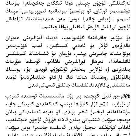
ئەركىنلىكى ئۈچۈن جېنىنى دوغا تىككەن جەڭچىلەر! بىزنىڭ
دۈشمىنىمىز ئورتاق. ئۇ بولسىمۇ بېرىتانىيە ئىمپېرىيەسى! مېنىڭ
ئىسمىم سۇبھاس چاندرا بوس! مەن ھىندىستاننىڭ ئازادلىقى
ئۈچۈن قوراللىق كۈرەش قىلغىلى يولغا چىقتىم
!»
بۇ سۆزلەر چاقماقتەك گۈلدۈرلەپ، قەبىلە ئەزالىرىنى ھەيران
قالدۇردى. ئۇلار بۇ ئاددىي كىيىنگەن، ئەمما كۆزلىرىدىن
يولۋاسنىڭ جاسارىتى يېنىپ تۇرغان بۇ ئىنساننىڭ كىملىكىنى
ئاڭلىغاندا، دەرھال قوراللىرىنى تاشلاپ، ئۇنىڭغا ھۆرمەت
بىلدۈردى ۋە ئۇلارنى بىخەتەر ئۆتكۈزۈپ قويدى. بۇ، بوسنىڭ
يالقۇنلۇق روھىنىڭ ھەتتا ئەڭ قاراڭغۇ جىلغىلاردىمۇ ئۈمىد
مەشئىلىنى ياقالايدىغانلىقىنىڭ جانلىق ئىسپاتى ئىدى
.
@
قار-بورانلىق كېچىدە بىر يۈك ماشىنىسىنىڭ ئۈستىدە تىترەپ
ئولتۇرۇپ، 31-يانۋار كابۇلغا يېتىپ كەلگەندىن كېيىنكى جاپا-
مۇشەققەتلەر تېخىمۇ ئېغىر بولدى. ئۇ يەردە ئەسلىدىكى پىلان
بويىچە سوۋېت ئىتتىپاقى بىلەن ئالاقە قۇرۇش ئۈچۈن ھەپتىلەپ،
ئايلاپ كۈتۈشكە مەجبۇر بولدى. ئەسلىدە چاندىرا بوس سوۋېت
ئىتتىپاقى بىلەن مەخپىي ئالاقە قۇرغان ۋە ئۇلاردىن ھىندىستانلىق