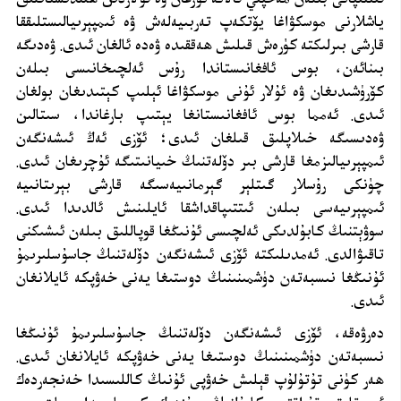
ياشلارنى موسكۋاغا يۆتكەپ تەربىيەلەش ۋە ئىمپېرىيالىستلىققا
قارشى بىرلىكتە كۈرەش قىلىش ھەققىدە ۋەدە ئالغان ئىدى. ۋەدىگە
بىنائەن، بوس ئافغانىستاندا رۇس ئەلچىخانىسى بىلەن
كۆرۈشىدىغان ۋە ئۇلار ئۇنى موسكۋاغا ئېلىپ كېتىدىغان بولغان
ئىدى. ئەمما بوس ئافغانىستانغا يېتىپ بارغاندا، سىتالىن
ۋەدىسىگە خىلاپلىق قىلغان ئىدى؛ ئۆزى ئەڭ ئىشەنگەن
ئىمپېرىيالىزمغا قارشى بىر دۆلەتنىڭ خىيانىتىگە ئۇچرىغان ئىدى.
چۈنكى رۇسلار گىتلېر گېرمانىيەسىگە قارشى بېرىتانىيە
ئىمپېرىيەسى بىلەن ئىتتىپاقداشقا ئايلىنىش ئالدىدا ئىدى.
سوۋېتنىڭ كابۇلدىكى ئەلچىسى ئۇنىڭغا قوپاللىق بىلەن ئىشىكنى
تاقىۋالدى. ئەمدىلىكتە ئۆزى ئىشەنگەن دۆلەتنىڭ جاسۇسلىرىمۇ
ئۇنىڭغا نىسبەتەن دۈشمىنىنىڭ دوستىغا يەنى خەۋپكە ئايلانغان
ئىدى
.
دەرۋەقە، ئۆزى ئىشەنگەن دۆلەتنىڭ جاسۇسلىرىمۇ ئۇنىڭغا
نىسبەتەن دۈشمىنىنىڭ دوستىغا يەنى خەۋپكە ئايلانغان ئىدى.
ھەر كۈنى تۇتۇلۇپ قېلىش خەۋپى ئۇنىڭ كاللىسىدا خەنجەردەك