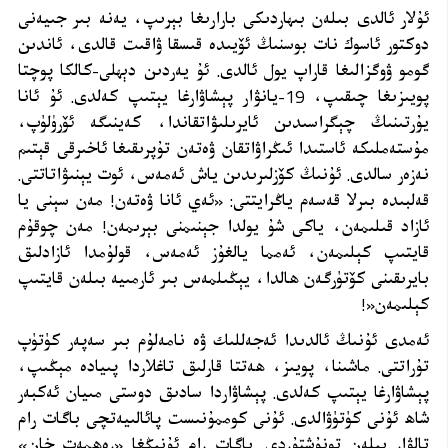
ئۇلار ئالدى بىلەن بىھاردىكى بارارىغا بېرىپ، يەنە بىر جىيەنى
دوكتور ئاسوك نات بوسنىڭ ئۆيىدە قىسقا ۋاقىت قالدى، ئاندىن
گومو ۋوگزالىغا قاراپ يول ئالدى. ئۇ يەردىن دېھلى-كالكا پوچتا
پويىزىغا چىقىپ، 19-يانۋار پېشاۋارغا يېتىپ كەلدى. ئۇ ئانا
يۇرتىنىڭ چېگراسىدىن ئايرىلىۋاتقاندا، كەينىگە ئۆرۈلۈپ،
مۇستەملىكە ئاستىدا ئىڭراۋاتقان ۋەتەن تۇپرىقىغا ئاخىرقى قېتىم
نەزەر سالدى. ئۇنىڭ كۆزلىرىدىن ياش ئەمەس، ئوت يېنىۋاتاتتى.
قەلبىدە بىرلا قەسەم ياڭرايتتى: «ئەي ئانا ۋەتەن! مەن سېنى يا
ئازاد قىلىمەن، ياكى شۇ يولدا جېنىمنى بېرىمەن! مەن چوقۇم
قايتىپ كېلىمەن، ئەمما يالغۇز ئەمەس، قولۇمدا ئازادلىق
بايرىقىنى كۆتۈرگەن ھالدا، يېڭىلمەس بىر ئارمىيە بىلەن قايتىپ
كېلىمەن
!»
ئەمدى ئۇنىڭ ئالدىدا ئەجەللىك ۋە نامەلۇم بىر سەپەر كۈتۈپ
تۇراتتى. ماشىنا، پويىز، ھەتتا قارلىق تاغلاردا پىيادە مېڭىپ،
پېشاۋارغا يېتىپ كەلدى. پېشاۋاردا سادىق دوستى مىيان ئەكبەر
شاھ ئۇنى كۈتۈۋالدى. ئۇنى كوممۇنىست پائالىيەتچى باگات رام
تالۋار بىلەن تونۇشتۇردى. باگات رام ئۇنىڭغا «رەھمەت خان»