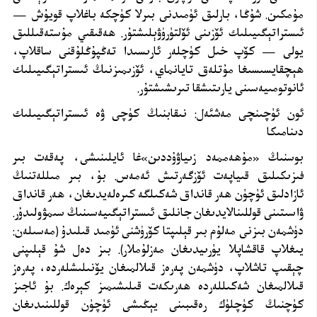
مۇمكىن. شۇڭا، بارلىق ئۈمىدنى بىرلا كۈچكە باغلاپ قويۇش —
ئىستراتېگىيىلىك ئۆزىنى ئۆلتۈرۈۋېلىشتۇر. ھەقىقىي مۇستەقىللىق
يولى — كۆپ خىل كۈچلەر ئارىسىدا تەڭپۇڭلۇقنى ساقلاپ،
ھېچقايسىسىغا مۇتلەق تايانماي، ئۆزىمىزنىڭ ئىستراتېگىيىلىك
ئانو
تو
مىيەسىنى يارىتىشقا تىرىشىشتۇر
.
ئون ئۈچىنچى مەشئەل: نىقابنىڭ كۈچى ۋە ئىستراتېگىيىلىك
دىنامىكا
بوسنىڭ «مۇھەممەد زىياۋۇددىن»غا ئايلىنىشى، پەقەت بىر
فىزىكىلىق قىياپەت ئۆزگەرتىش ئەمەس. بۇ، بىر مىللەتنىڭ
ئازادلىق ئۈچۈن ھەر قانداق شەكىلگە كىرەلەيدىغان، ھەر قانداق
ۋاسىتىنى قوللىنالايدىغان جانلىق ئىستراتېگىيەسىنىڭ سىمۋولىدۇر.
دۈشمەن بىزنى مەلۇم بىر قېلىپتا كۆرۈشنى ئۈمىد قىلىدۇ (مەسىلەن:
يىغلاپ قاقشاپلا يۈرىيدىغان مەزلۇملار). بىز دەل شۇ قېلىپنى
چېقىپ تاشلاپ، دۈشمەن پەرەز قىلالمىغان يۆنىلىشلەردە، پەرەز
قىلالمىغان شەكىللەردە ھەرىكەت قىلىشىمىز كېرەك. بۇ ئاجىز
كۈچنىڭ كۈچلۈك رەقىبىنى يېڭىشى ئۈچۈن قوللىنىدىغان