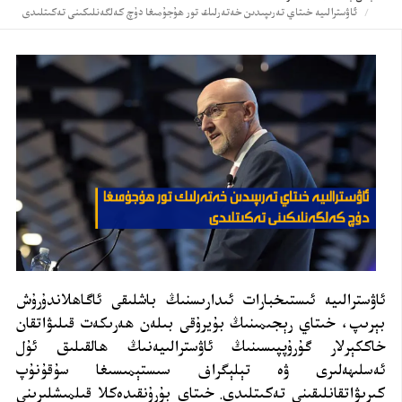
ئاۋسترالىيە خىتاي تەرىپىدىن خەتەرلىك تور ھۇجۇمىغا دۇچ كەلگەنلىكىنى تەكىتلىدى
ئاۋسترالىيە ئىستىخبارات ئىدارىسنىڭ باشلىقى ئاگاھلاندۇرۇش
بېرىپ، خىتاي رېجىمىنىڭ بۇيرۇقى بىلەن ھەرىكەت قىلىۋاتقان
خاككېرلار گۇرۇپپىسىنىڭ ئاۋسترالىيەنىڭ ھالقىلىق ئۇل
ئەسلىھەلىرى ۋە تېلېگراف سىستېمىسىغا سۇقۇنۇپ
كىرىۋاتقانلىقىنى تەكىتلىدى. خىتاي بۇرۇنقىدەكلا قىلمىشلىرىنى