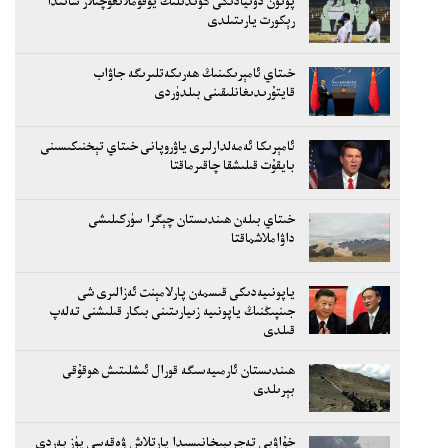
پۈتۈن دۇنيادىكى كۈندىلىك يۇقۇملانغۇچىلار سانىدا
رېكورت يارىتىلدى
خىتاي ئامېرىكىنىڭ ھەرىكەتلىرىگە جاۋاب
قايتۇرىدىغانلىقىنى بىلدۈردى
ئامېرىكا ئەمەلدارلىرى ياۋروپانى خىتاي تېخنىكىسىنى
بايقۇت قىلىشقا چاقىرماقتا
خىتاي بىلەن ھىندىستان چېگرا سۈركىلىشى
داۋاملاشماقتا
ياپونىيەدىكى قىسمەن پارلامېنت ئەزالىرى شى
جىنپىڭنىڭ ياپونىيە زىيارىتىنى بىكار قىلىشنى تەلەپ
قىلدى
ھىندىستان ئارمىيەسىگە قورال ئىشلىتىش ھوقۇقى
بېرىلدى
خۇاۋېي تەجرىبىخانىسىدا پارتلاش ۋەقەسى يۈز بەردى