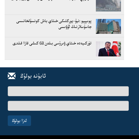
پومپېيو :نيۇ-يوركتىكى خىتاي باش كونسۇلخانىسى
جاسۇسلارنىڭ ئۇۋىسى
تۈركىيەدە خىتاي ۋىرۇسى بىلەن 68 كىشى قازا قىلدى
ئابۇنە بولۇڭ
ئىسىم-
فامىلىڭىز
ئېلخەت
ئادرىسىڭىز
ئەزا بولۇڭ