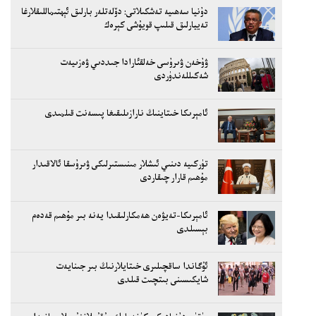
دۇنيا سەھىيە تەشكىلاتى: دۆلەتلەر بارلىق ئېھتىماللىقلارغا
تەييارلىق قىلىپ قويۇشى كېرەك
ۋۇخەن ۋىرۇسى خەلقئارادا جىددىي ۋەزىيەت
شەكىللەندۈردى
ئامېرىكا خىتاينىڭ نارازىلىقىغا پىسەنت قىلمىدى
تۈركىيە دىنىي ئىشلار مىنىستىرلىكى ۋىرۇسقا ئالاقىدار
مۇھىم قارار چىقاردى
ئامېرىكا-تەيۋەن ھەمكارلىقىدا يەنە بىر مۇھىم قەدەم
بېسىلدى
ئۇگاندا ساقچىلىرى خىتايلارنىڭ بىر جىنايەت
شايكىسىنى بىتچىت قىلدى