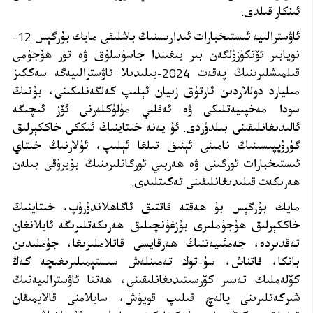
ئىنكار قىلدى.
ئاۋسترالىيە ئىستىخبارات ئىدارىسنىڭ باشلىقى مايك بۇرگېس 12-
نويابىر ئۆتكۈزۈلگەن بىر يىغىندا جاسۇسلۇق ۋە تور ھۇجۇمى
قىلمىشلىرىنىڭ پەقەت 2024-يىلىدىلا ئاۋسترالىيەگە سەككىز
مىليارد دوللاردىن ئارتۇق زىيان ئېلىپ كەلگەنلىكىنى، بۇنىڭ
سودا مەخپىيەتلىكى ۋە ئەقلىي مۈلۈكلەرنى ئۆز ئىچىگە
ئالىدىغانلىقىنى بىلدۈردى. ئۇ يەنە خىتاينىڭ ئىككى خاككېرلىق
گۇرۇپپىسىنىڭ نامىنى ئېنىق تىلغا ئېلىپ، ئۇلارنىڭ خىتاي
ئىستىخبارات ئورگىنى ۋە ھەربىي ئورگانلىرىنىڭ بۇيرۇقى بىلەن
ھەرىكەت قىلىدىغانلىقىنى تەكىتلىدى.
مايك بۇرگېس بۇ ھەقتە قاتتىق ئاگاھلاندۇرۇپ، خىتاينىڭ
خاككېرلىق ھۇجۇملىرى بۇزغۇنچىلىق ھەرىكەتلىرىگە ئايلانغان
تەقدىردە، جەمئىيەتنىڭ ھەرقايسى قاتلاملىرىغا، جۈملىدىن
بانكا، قاتناش، سۇ-توك تەمىنلەش سىستېمىلىرىغىچە كەڭ
كۆلەملىك تەسىر كۆرسىتىدىغانلىقىنى، ھەتتا ئاۋسترالىيەنىڭ
شىركەتلىرىنى پالەچ قىلىپ قويۇش، سايلامنى قالايمىقان