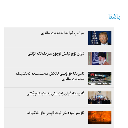
باشقا
تىرامپ ئىرانغا تەھدىت سالدى
ئىران ئۆچ ئېلىش ئۈچۈن ھەرىكەتكە ئۆتتى
ئامېرىكا خۇاۋېينى تاللاش مەسىلىسىدە ئەنگلىيەگە
تەھدىت سالدى
ئامېرىكا-ئىران ۋەزىيىتى پەسكويغا چۈشتى
ئاۋسترالىيەدىكى ئوت ئاپىتى داۋاملاشماقتا