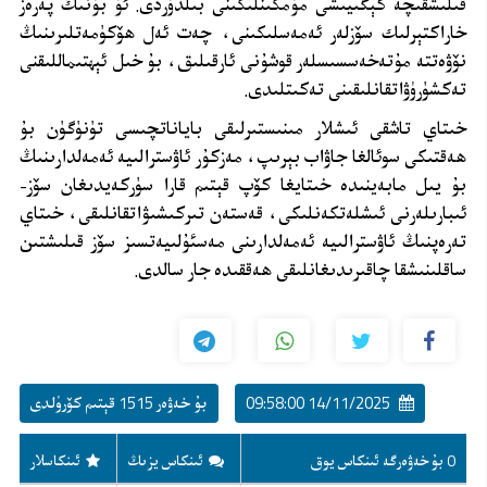
قىلىشقىچە كېڭىيىشى مۇمكىنلىكىنى بىلدۈردى. ئۇ بۇنىڭ پەرەز
خاراكتېرلىك سۆزلەر ئەمەسلىكىنى، چەت ئەل ھۆكۈمەتلىرىنىڭ
نۆۋەتتە مۇتەخەسسىسلەر قوشۇنى ئارقىلىق، بۇ خىل ئېھتىماللىقنى
تەكشۈرۈۋاتقانلىقىنى تەكىتلىدى.
خىتاي تاشقى ئىشلار مىنىستىرلىقى باياناتچىسى تۈنۈگۈن بۇ
ھەقتىكى سوئالغا جاۋاب بېرىپ، مەزكۇر ئاۋسترالىيە ئەمەلدارىنىڭ
بۇ يىل مابەينىدە خىتايغا كۆپ قېتىم قارا سۈركەيدىغان سۆز-
ئىبارىلەرنى ئىشلەتكەنلىكى، قەستەن تىركىشىۋاتقانلىقى، خىتاي
تەرەپنىڭ ئاۋسترالىيە ئەمەلدارىنى مەسئۇلىيەتسىز سۆز قىلىشتىن
ساقلىنىشقا چاقىرىدىغانلىقى ھەققىدە جار سالدى.
14/11/2025 09:58:00
بۇ خەۋەر 1515 قېتىم كۆرۈلدى
0 بۇ خەۋەرگە ئىنكاس يوق
ئىنكاس يزىڭ
ئىنكاسلار