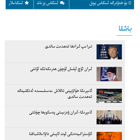
0 بۇ خەۋەرگە ئىنكاس يوق
ئىنكاس يزىڭ
ئىنكاسلار
باشقا
تىرامپ ئىرانغا تەھدىت سالدى
ئىران ئۆچ ئېلىش ئۈچۈن ھەرىكەتكە ئۆتتى
ئامېرىكا خۇاۋېينى تاللاش مەسىلىسىدە ئەنگلىيەگە
تەھدىت سالدى
ئامېرىكا-ئىران ۋەزىيىتى پەسكويغا چۈشتى
ئاۋسترالىيەدىكى ئوت ئاپىتى داۋاملاشماقتا