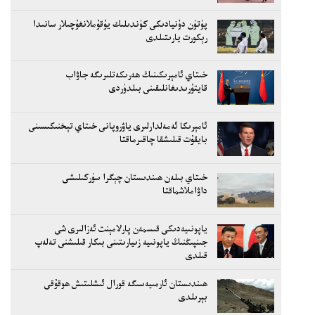
پۈتۈن دۇنيادىكى كۈندىلىك يۇقۇملانغۇچىلار سانىدا
رېكورت يارىتىلدى
خىتاي ئامېرىكىنىڭ ھەرىكەتلىرىگە جاۋاب
قايتۇرىدىغانلىقىنى بىلدۈردى
ئامېرىكا ئەمەلدارلىرى ياۋروپانى خىتاي تېخنىكىسىنى
بايقۇت قىلىشقا چاقىرماقتا
خىتاي بىلەن ھىندىستان چېگرا سۈركىلىشى
داۋاملاشماقتا
ياپونىيەدىكى قىسمەن پارلامېنت ئەزالىرى شى
جىنپىڭنىڭ ياپونىيە زىيارىتىنى بىكار قىلىشنى تەلەپ
قىلدى
ھىندىستان ئارمىيەسىگە قورال ئىشلىتىش ھوقۇقى
بېرىلدى