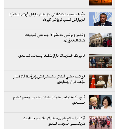
دۇنيا سەھىيە تەشكىلاتى: دۆلەتلەر بارلىق ئېھتىماللىقلارغا
تەييارلىق قىلىپ قويۇشى كېرەك
ۋۇخەن ۋىرۇسى خەلقئارادا جىددىي ۋەزىيەت
شەكىللەندۈردى
ئامېرىكا خىتاينىڭ نارازىلىقىغا پىسەنت قىلمىدى
تۈركىيە دىنىي ئىشلار مىنىستىرلىكى ۋىرۇسقا ئالاقىدار
مۇھىم قارار چىقاردى
ئامېرىكا-تەيۋەن ھەمكارلىقىدا يەنە بىر مۇھىم قەدەم
بېسىلدى
ئۇگاندا ساقچىلىرى خىتايلارنىڭ بىر جىنايەت
شايكىسىنى بىتچىت قىلدى