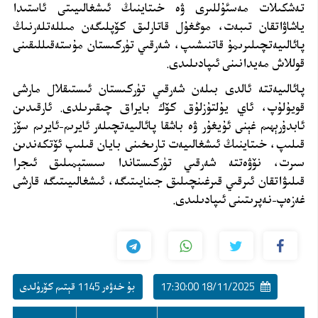
تەشكىلات مەسئۇللىرى ۋە خىتاينىڭ ئىشغالىيىتى ئاستىدا
ياشاۋاتقان تىبەت، موڭغۇل قاتارلىق كۆپلىگەن مىللەتلەرنىڭ
پائالىيەتچىلىرىمۇ قاتنىشىپ، شەرقىي تۈركىستان مۇستەقىللىقىنى
قوللاش مەيدانىنى ئىپادىلىدى.
پائالىيەتتە ئالدى بىلەن شەرقىي تۈركىستان ئىستىقلال مارشى
قويۇلۇپ، ئاي يۇلتۇزلۇق كۆك بايراق چىقىرىلدى. ئارقىدىن
ئابدۇرېھىم غېنى ئۇيغۇر ۋە باشقا پائالىيەتچىلەر ئايرىم-ئايرىم سۆز
قىلىپ، خىتاينىڭ ئىشغالىيەت تارىخىنى بايان قىلىپ ئۆتكەندىن
سىرت، نۆۋەتتە شەرقىي تۈركىستاندا سىستېمىلىق ئىجرا
قىلىۋاتقان ئىرقىي قىرغىنچىلىق جىنايىتىگە، ئىشغالىيىتىگە قارشى
غەزەپ-نەپرىتىنى ئىپادىلىدى.
18/11/2025 17:30:00
بۇ خەۋەر 1145 قېتىم كۆرۈلدى