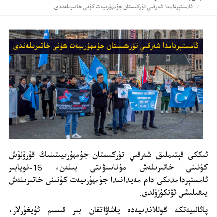
ئامستېردامدا شەرقىي تۈركىستان جۇمھۇرىيەت كۈنى خاتىرىلەندى
ئىككى قېتىملىق شەرقىي تۈركىستان جۇمھۇرىيىتىنىڭ قۇرۇلۇش
كۈنىنى خاتىرىلەش مۇناسىۋىتى بىلەن، 16-نويابىر
ئامستېردامدىكى دام مەيدانىدا جۇمھۇرىيەت كۈنىنى خاتىرىلەش
يىغىلىشى ئۆتكۈزۈلدى.
پائالىيەتكە گوللاندىيەدە ياشاۋاتقان بىر قىسىم ئۇيغۇرلار،