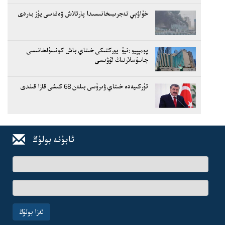
خۇاۋېي تەجرىبىخانىسىدا پارتلاش ۋەقەسى يۈز بەردى
پومپېيو :نيۇ-يوركتىكى خىتاي باش كونسۇلخانىسى
جاسۇسلارنىڭ ئۇۋىسى
تۈركىيەدە خىتاي ۋىرۇسى بىلەن 68 كىشى قازا قىلدى
ئابۇنە بولۇڭ
ئىسىم-
فامىلىڭىز
ئېلخەت
ئادرىسىڭىز
ئەزا بولۇڭ