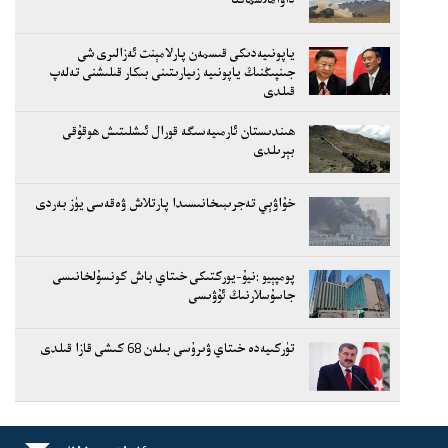
ياپونىيەدىكى قىسمەن پارلامېنت ئەزالىرى شى
جىنپىڭنىڭ ياپونىيە زىيارىتىنى بىكار قىلىشنى تەلەپ
قىلدى
ھىندىستان ئارمىيەسىگە قورال ئىشلىتىش ھوقۇقى
بېرىلدى
خۇاۋېي تەجرىبىخانىسىدا پارتلاش ۋەقەسى يۈز بەردى
پومپېيو :نيۇ-يوركتىكى خىتاي باش كونسۇلخانىسى
جاسۇسلارنىڭ ئۇۋىسى
تۈركىيەدە خىتاي ۋىرۇسى بىلەن 68 كىشى قازا قىلدى