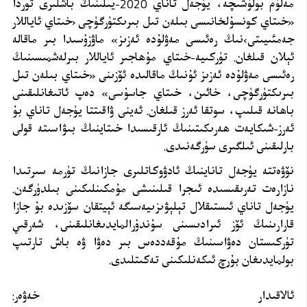
مەلۇم بولۇشىچە، يۈجەل تاناي 2020-يىلىنىڭ باشلىرى
توردا
«خىتاي كونسۇلخانىسى بىلەن تىل بىرىكتۈرگۈچى ‹خىتاي ئاياللار
جەمئىيىتى›نىڭ رەئىسى مەۋلۇدە ئەزىز» ماۋزۇسىدا بىر ماقالە
ئېلان قىلغان. تۈركىيە-خىتاي مۇھاجىر ئاياللار بىرلەشمىسىنىڭ
رەئىسى مەۋلۇدە ئەزىز ئۇنىڭ ماقالىدە ئۆزىنى «خىتاي بىلەن تىل
بىرىكتۈرگۈچى، خائىن، خىتاي جاسۇسى» دەپ ئاتىغانلىقىنى
باھانە قىلىپ، سوتقا ئەرز قىلغان. ئەينى ۋاقىتتا يۈجەل تاناي بۇ
ئەرز-شىكايەت ھەرىكىتىنىڭ ئارقىسىدا خىتاينىڭ بىۋاسىتە قولى
بارلىقىنى ئىلگىرى سۈرگەنىدى.
نۆۋەتتە يۈجەل تاناينىڭ ئادۋوكاتلىرى جازانىڭ تۈرمە سىرتىدا
نازارەت تەرىقىسىدە ئىجرا قىلىنىشى مۇمكىنلىكىنى بىلدۈرگەن.
يۈجەل تاناي ئىستىقلال تېلېۋىزىيەسىگە ئېيتقان سۆزىدە بۇ جازا
قارارىنىڭ ئۆز ئىرادىسىنى سۇندۇرالمايدىغانلىقىنى، شەرقىي
تۈركىستان دەۋاسىنىڭ مۇقەددەس بىر دەۋا ۋە باش تارتىپ
بولمايدىغان بۇرچ ئىكەنلىكىنى تەكىتلىدى.
ئالاقىدار خەۋەر: