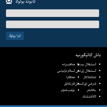
ئابۇنە بولۇڭ
ئىسىم-
فامىلىڭىز
ئېلخەت
ئادرىسىڭىز
ئەزا بولۇڭ
باش كاتېگورىيە
ئىستىقلال مېدىيا
ھەققىمىزدە
ئىستىقلال ژۇرنىلى
ئىسلام دۇنياسى
تەشكىلاتلار
خەلقئارا
شەرقىي تۈركىستان
كارىكاتۇر
ماقالىلەر
مۇھىم خەۋەر
ئالاقىلىشىڭ