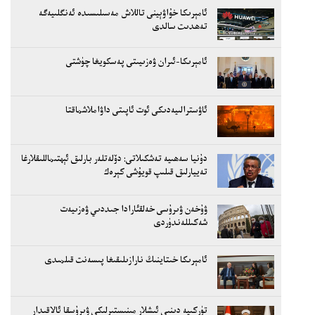
ئامېرىكا خۇاۋېينى تاللاش مەسىلىسىدە ئەنگلىيەگە
تەھدىت سالدى
ئامېرىكا-ئىران ۋەزىيىتى پەسكويغا چۈشتى
ئاۋسترالىيەدىكى ئوت ئاپىتى داۋاملاشماقتا
دۇنيا سەھىيە تەشكىلاتى: دۆلەتلەر بارلىق ئېھتىماللىقلارغا
تەييارلىق قىلىپ قويۇشى كېرەك
ۋۇخەن ۋىرۇسى خەلقئارادا جىددىي ۋەزىيەت
شەكىللەندۈردى
ئامېرىكا خىتاينىڭ نارازىلىقىغا پىسەنت قىلمىدى
تۈركىيە دىنىي ئىشلار مىنىستىرلىكى ۋىرۇسقا ئالاقىدار