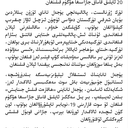
20 ئايلىق قاماق جازاسىغا ھۆكۈم قىلىنغان.
تۈرك ژۇرنالىست، پائالىيەتچى يۈجەل تاناي ئۇزۇن يىللاردىن
بۇيان شەرقىي تۈركىستان دەۋاسى ئۈچۈن ئىزچىل ئاۋاز چىقىرىپ
كېلىۋاتقان بولۇپ، كۆپلىگەن خەۋەر، ماقالىلەرنى ئېلان
قىلغانىدى. ئۇنىڭ ئىش-پائالىيەتلىرى خىتاينى قاتتىق بىئارام
قىلغانىدى. تۈركىيەدىكى خىتايپەرەس ئۇيغۇرلارنىڭ بىرى بولغان،
تۈركىيە-خىتاي مۇھاجىر ئاياللار بىرلەشمىسىنىڭ رەئىسى مەۋلۇدە
ئەزىز ئۇنى بىر ماقالىسى سەۋەبلىك كۆپ قېتىم ئەرز قىلغان بولۇپ،
بەش يىلغا سوزۇلغان سوتنىڭ نەتىجىسى يېقىندا ئېلان قىلىنغان.
يۈجەل تاناينىڭ ئىستىقلال تېلېۋىزىيەسىگە بىلدۈرۈشىچە،
ئىستانبۇل جۇمھۇرىيەت باش سوت مەھكىمىسى ئالاقىدار ئەرز-
شىكايەتكە ئاساسەن، يۈجەل تاناينى «ھاقارەت قىلىش جىنايىتى»
بىلەن ئەيىبلەپ، بىر يىل سەككىز ئايلىق قاماق جازاسىغا ھۆكۈم
قىلغان. ئۇ سوت قارارىنى 19-نويابىر تاپشۇرۇۋالغان بولۇپ، ئون
كۈن ئىچىدە ئالاقىدار ئورۇنغا بېرىپ، جازانى قوبۇل قىلىشى
كېرەكلىكى ئۇقتۇرۇلغان.