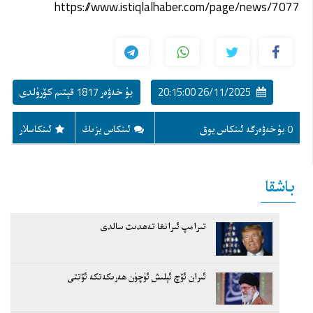
https://www.istiqlalhaber.com/page/news/7077
26/11/2025 20:15:00
بۇ خەۋەر 1817 قېتىم كۆرۈلدى
0 بۇ خەۋەرگە ئىنكاس يوق
ئىنكاس يزىڭ
ئىنكاسلار
باشقا
تىرامپ ئىرانغا تەھدىت سالدى
ئىران ئۆچ ئېلىش ئۈچۈن ھەرىكەتكە ئۆتتى