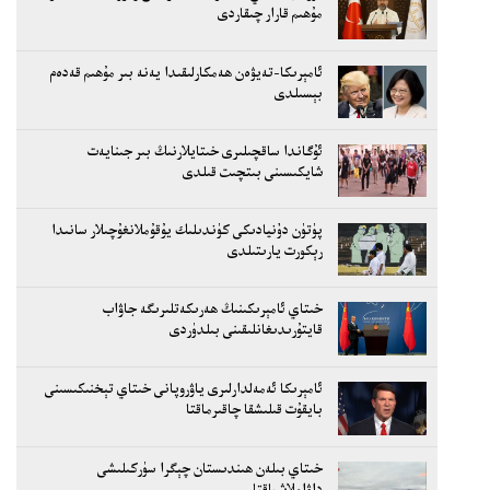
مۇھىم قارار چىقاردى
ئامېرىكا-تەيۋەن ھەمكارلىقىدا يەنە بىر مۇھىم قەدەم
بېسىلدى
ئۇگاندا ساقچىلىرى خىتايلارنىڭ بىر جىنايەت
شايكىسىنى بىتچىت قىلدى
پۈتۈن دۇنيادىكى كۈندىلىك يۇقۇملانغۇچىلار سانىدا
رېكورت يارىتىلدى
خىتاي ئامېرىكىنىڭ ھەرىكەتلىرىگە جاۋاب
قايتۇرىدىغانلىقىنى بىلدۈردى
ئامېرىكا ئەمەلدارلىرى ياۋروپانى خىتاي تېخنىكىسىنى
بايقۇت قىلىشقا چاقىرماقتا
خىتاي بىلەن ھىندىستان چېگرا سۈركىلىشى
داۋاملاشماقتا