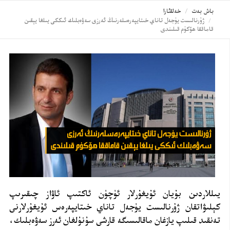
باش بەت
خەلقئارا
ژۇرنالىست يۈجەل تاناي خىتايپەرەسلەرنىڭ ئەرزى سەۋەبلىك ئىككى يىلغا يېقىن
قاماققا ھۆكۈم قىلىندى
يىللاردىن بۇيان ئۇيغۇرلار ئۈچۈن ئاكتىپ ئاۋاز چىقىرىپ
كېلىۋاتقان ژۇرنالىست يۈجەل تاناي خىتايپەرەس ئۇيغۇرلارنى
تەنقىد قىلىپ يازغان ماقالىسىگە قارشى سۇنۇلغان ئەرز سەۋەبلىك،